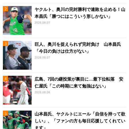
ヤクルト、奥川の完封勝利で連敗を止める！山
本昌氏「勝つにはこういう形しかない」
2026.08.07
巨人、奥川を捉えられず完封負け 山本昌氏
「今日の負けは仕方がない」
2026.08.07
広島、7回の継投策が裏目に…最下位転落 安
仁屋氏「この時期に来て勉強はない」
2026.08.06
山本昌氏、ヤクルトにエール「自信を持って欲
しい」、「ファンの方も毎日応援してくれてい
ます」