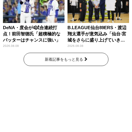
DeNA・度会が4試合連続打
B.LEAGUE仙台89ERS・渡辺
点！前田智徳氏「超積極的な
翔太選手が意気込み「仙台‧宮
バッターはチャンスに強い」
城をさらに盛り上げていきた
いです」
2026.08.08
2026.08.08
新着記事をもっと見る