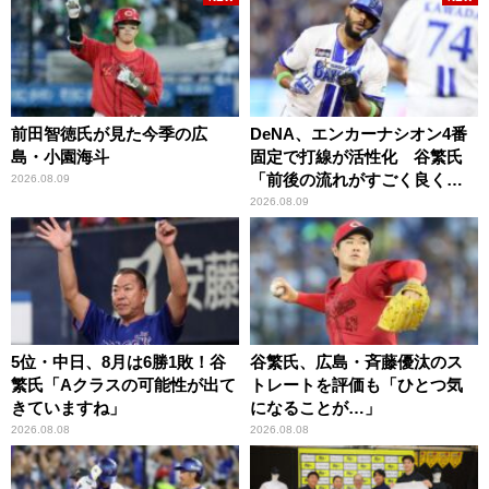
前田智徳氏が見た今季の広
DeNA、エンカーナシオン4番
島・小園海斗
固定で打線が活性化 谷繁氏
「前後の流れがすごく良くな
2026.08.09
りましたね」
2026.08.09
5位・中日、8月は6勝1敗！谷
谷繁氏、広島・斉藤優汰のス
繁氏「Aクラスの可能性が出て
トレートを評価も「ひとつ気
きていますね」
になることが…」
2026.08.08
2026.08.08