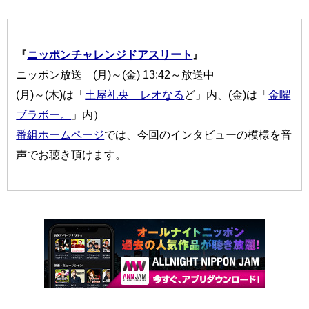
『
ニッポンチャレンジドアスリート
』
ニッポン放送 (月)～(金) 13:42～放送中
(月)～(木)は「
土屋礼央 レオなる
ど」内、(金)は「
金曜
ブラボー。
」内）
番組ホームページ
では、今回のインタビューの模様を音
声でお聴き頂けます。