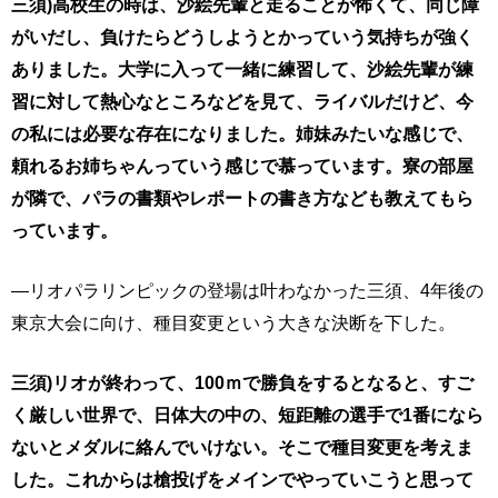
三須)高校生の時は、沙絵先輩と走ることが怖くて、同じ障
がいだし、負けたらどうしようとかっていう気持ちが強く
ありました。大学に入って一緒に練習して、沙絵先輩が練
習に対して熱心なところなどを見て、ライバルだけど、今
の私には必要な存在になりました。姉妹みたいな感じで、
頼れるお姉ちゃんっていう感じで慕っています。寮の部屋
が隣で、パラの書類やレポートの書き方なども教えてもら
っています。
―リオパラリンピックの登場は叶わなかった三須、4年後の
東京大会に向け、種目変更という大きな決断を下した。
三須)リオが終わって、100ｍで勝負をするとなると、すご
く厳しい世界で、日体大の中の、短距離の選手で1番になら
ないとメダルに絡んでいけない。そこで種目変更を考えま
した。これからは槍投げをメインでやっていこうと思って