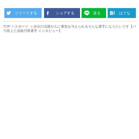
ツイートする
シェアする
送る
はてな
TOP
スポーツ
自分の活躍が人に勇気を与えられるそんな選手になりたいです【パ
ラ陸上三須穂乃香選手 インタビュー】