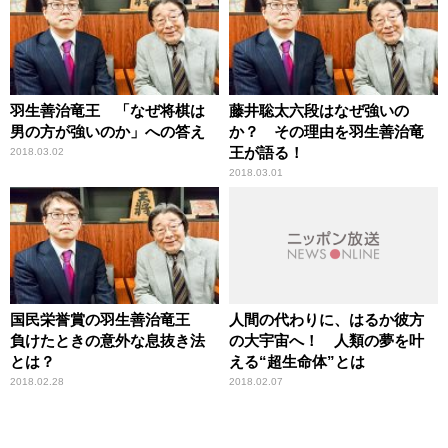
羽生善治竜王 「なぜ将棋は
藤井聡太六段はなぜ強いの
男の方が強いのか」への答え
か？ その理由を羽生善治竜
王が語る！
2018.03.02
2018.03.01
国民栄誉賞の羽生善治竜王
人間の代わりに、はるか彼方
負けたときの意外な息抜き法
の大宇宙へ！ 人類の夢を叶
とは？
える“超生命体”とは
2018.02.28
2018.02.07