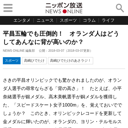
エンタメ
ニュース
スポーツ
コラム
ライフ
平昌五輪でも圧倒的！ オランダ人はどう
してあんなに背が高いのか？
NEWS ONLINE 編集部
公開：
2018-03-07
（
2018-03-07
更新）
スポーツ
高嶋ひでたけ
高嶋ひでたけのあさラジ！
さきの平昌オリンピックでも驚かされましたのが、オラン
ダ人選手の尋常ならざる「背の高さ」！ たとえば、小平
奈緒選手が銀メダル、高木美帆選手が銅メダルを獲得し
た、「スピードスケート女子1000m」を、覚えておいでで
しょうか？ このとき、オリンピックレコードを更新して
金メダルに輝いたのが、オランダの、ヨリン・テルモルス