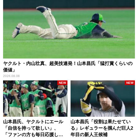
ヤクルト・内山壮真、超美技連発！山本昌氏「猛打賞くらいの
価値」
2026.08.08
NEW
NEW
山本昌氏、ヤクルトにエール
山本昌氏「役割は果たせてい
「自信を持って欲しい」、
る」レギュラーを掴んだ巨人2
「ファンの方も毎日応援して
年目の新人王候補