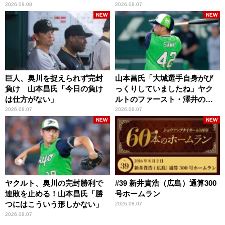
くれています」
2026.08.08
2026.08.07
NEW
NEW
巨人、奥川を捉えられず完封
山本昌氏「大城選手自身がび
負け 山本昌氏「今日の負け
っくりしていましたね」ヤク
は仕方がない」
ルトのファースト・澤井の判
断を評価
2026.08.07
2026.08.07
NEW
NEW
ヤクルト、奥川の完封勝利で
#39 新井貴浩（広島）通算300
連敗を止める！山本昌氏「勝
号ホームラン
つにはこういう形しかない」
2026.08.07
2026.08.07