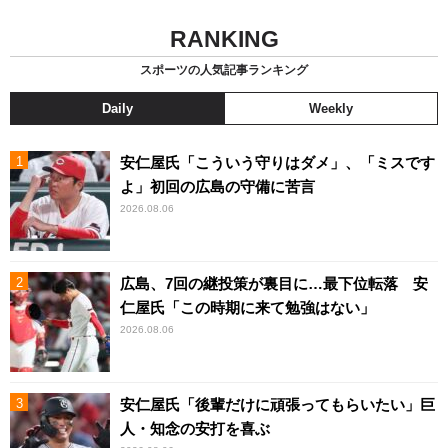
RANKING
スポーツの人気記事ランキング
Daily
Weekly
安仁屋氏「こういう守りはダメ」、「ミスです
よ」初回の広島の守備に苦言
2026.08.06
広島、7回の継投策が裏目に…最下位転落 安
仁屋氏「この時期に来て勉強はない」
2026.08.06
安仁屋氏「後輩だけに頑張ってもらいたい」巨
人・知念の安打を喜ぶ