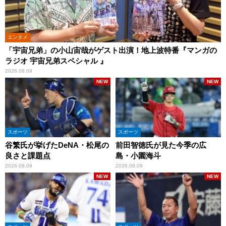
エンタメ
「宇宙兄弟」の小山宙哉がゲスト出演！地上波特番『マンガの
ラジオ 宇宙兄弟スペシャル 』
2026.08.09
NEW
NEW
スポーツ
スポーツ
谷繁氏が挙げたDeNA・松尾の
前田智徳氏が見た今季の広
良さと課題点
島・小園海斗
2026.08.09
2026.08.09
NEW
NEW