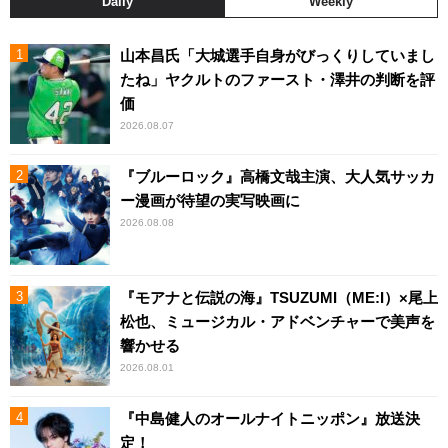
Daily
Weekly
山本昌氏「大城選手自身がびっくりしていまし
たね」ヤクルトのファースト・澤井の判断を評
価
2026.08.07
『ブルーロック』高橋文哉主演、大人気サッカ
ー漫画が待望の実写映画に
2026.08.08
『モアナと伝説の海』TSUZUMI（ME:I）×尾上
松也、ミュージカル・アドベンチャーで美声を
響かせる
2026.08.01
『中島健人のオールナイトニッポン』放送決
定！