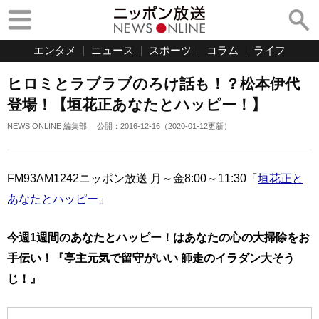
エンタメ
ニュース
スポーツ
コラム
ライフ
ヒロミとラブラブのろけ話も！？松本伊代
登場！【垣花正あなたとハッピー！】
NEWS ONLINE 編集部
公開：
2016-12-16
（
2020-01-12
更新）
FM93AM1242ニッポン放送 月～金8:00～11:30「
垣花正と
あなたとハッピー
」
今週1週間のあなたとハッピー！はあなたの心の大掃除をお
手伝い！『亭主元気で留守がいい 師走のイラダン大そう
じ！』