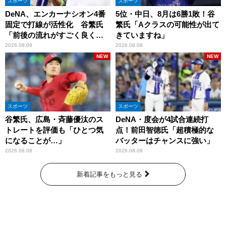
スポーツ
スポーツ
DeNA、エンカーナシオン4番
5位・中日、8月は6勝1敗！谷
固定で打線が活性化 谷繁氏
繁氏「Aクラスの可能性が出て
「前後の流れがすごく良くな
きていますね」
りましたね」
2026.08.09
2026.08.08
NEW
NEW
スポーツ
スポーツ
谷繁氏、広島・斉藤優汰のス
DeNA・度会が4試合連続打
トレートを評価も「ひとつ気
点！前田智徳氏「超積極的な
になることが…」
バッターはチャンスに強い」
2026.08.08
2026.08.08
新着記事をもっと見る