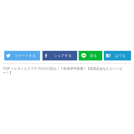
ツイートする
シェアする
送る
はてな
TOP
ヒロミとラブラブのろけ話も！？松本伊代登場！【垣花正あなたとハッピ
ー！】