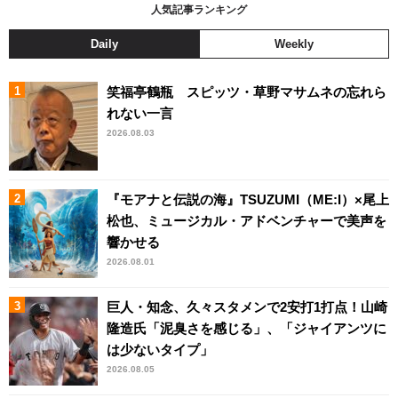
人気記事ランキング
Daily
Weekly
笑福亭鶴瓶 スピッツ・草野マサムネの忘れら
れない一言
2026.08.03
『モアナと伝説の海』TSUZUMI（ME:I）×尾上
松也、ミュージカル・アドベンチャーで美声を
響かせる
2026.08.01
巨人・知念、久々スタメンで2安打1打点！山崎
隆造氏「泥臭さを感じる」、「ジャイアンツに
は少ないタイプ」
2026.08.05