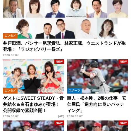
エンタメ
井戸田潤、パンサー尾形貴弘、林家正蔵、ウエストランドが生
登場！『ラジオビバリー昼ズ』
2026.08.07
NEW
NEW
エンタメ
スポーツ
ゲストにSWEET STEADY・音
巨人・松本剛、2番の仕事 安
井結衣＆白石まゆみが登場！
仁屋氏「逆方向に良いバッテ
公開収録で素顔全開！
ィング」
2026.08.07
AD
2026.08.07
NEW
NEW