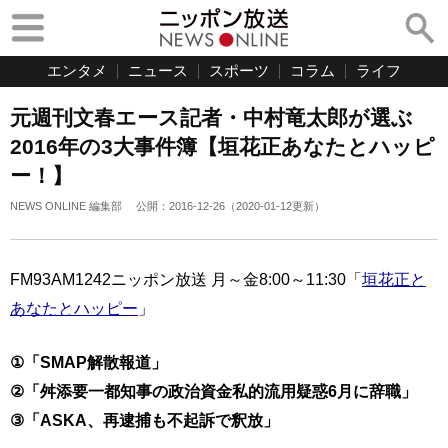
エンタメ
ニュース
スポーツ
コラム
ライフ
元週刊文春エース記者・中村竜太郎が選ぶ
2016年の3大事件簿【垣花正あなたとハッピ
ー！】
NEWS ONLINE 編集部
公開：
2016-12-26
（
2020-01-12
更新）
FM93AM1242ニッポン放送 月～金8:00～11:30「
垣花正と
あなたとハッピー
」
①「SMAP解散報道」
②「舛添要一都知事の政治資金私的流用疑惑6月に辞職」
③「ASKA、再逮捕も不起訴で釈放」