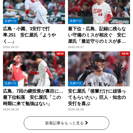
スポーツ
スポーツ
広島・小園、3安打で打
最下位・広島、記録に残らな
率.251 安仁屋氏「ようや
い守備のミスが相次ぐ 安仁
く…」
屋氏「最近守りのミスが多
い」
2026.08.07
2026.08.07
NEW
NEW
スポーツ
スポーツ
広島、7回の継投策が裏目に…
安仁屋氏「後輩だけに頑張っ
最下位転落 安仁屋氏「この
てもらいたい」巨人・知念の
時期に来て勉強はない」
安打を喜ぶ
2026.08.06
2026.08.06
新着記事をもっと見る