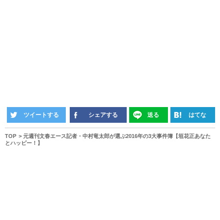
ツイートする
シェアする
送る
はてな
TOP
元週刊文春エース記者・中村竜太郎が選ぶ2016年の3大事件簿【垣花正あなた
とハッピー！】