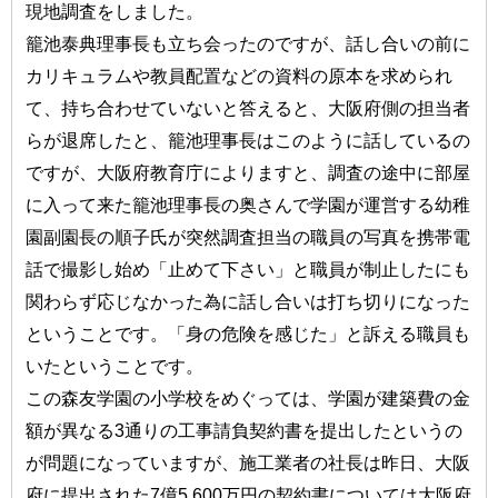
現地調査をしました。
籠池泰典理事長も立ち会ったのですが、話し合いの前に
カリキュラムや教員配置などの資料の原本を求められ
て、持ち合わせていないと答えると、大阪府側の担当者
らが退席したと、籠池理事長はこのように話しているの
ですが、大阪府教育庁によりますと、調査の途中に部屋
に入って来た籠池理事長の奥さんで学園が運営する幼稚
園副園長の順子氏が突然調査担当の職員の写真を携帯電
話で撮影し始め「止めて下さい」と職員が制止したにも
関わらず応じなかった為に話し合いは打ち切りになった
ということです。「身の危険を感じた」と訴える職員も
いたということです。
この森友学園の小学校をめぐっては、学園が建築費の金
額が異なる3通りの工事請負契約書を提出したというの
が問題になっていますが、施工業者の社長は昨日、大阪
府に提出された7億5,600万円の契約書については大阪府