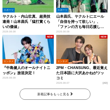
スポーツ
スポーツ
ヤクルト・内山壮真、超美技
山本昌氏、ヤクルトにエール
連発！山本昌氏「猛打賞くら
「自信を持って欲しい」、
いの価値」
「ファンの方も毎日応援して
くれています」
2026.08.08
2026.08.08
NEW
NEW
エンタメ
エンタメ
『中島健人のオールナイトニ
2PM・CHANSUNG、最近覚え
ッポン』放送決定！
た日本語に大沢あかねがツッ
コミ
2026.08.08
2026.08.07
AD
新着記事をもっと見る