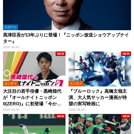
スポーツ
髙津臣吾が13年ぶりに登場！『ニッポン放送ショウアップナイ
ター』
2026.08.08
NEW
NEW
エンタメ
エンタメ
大注目の若手俳優・黒崎煌代
『ブルーロック』高橋文哉主
が『オールナイトニッポン
演、大人気サッカー漫画が待
0(ZERO)』に初登場「今から
望の実写映画に
とてもワクワクしておりま
2026.08.08
2026.08.08
す！」
NEW
NEW