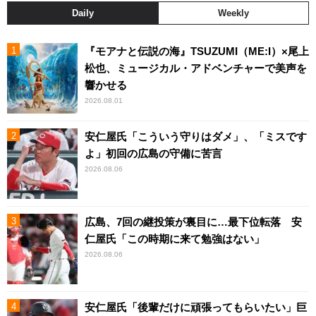
Daily
Weekly
『モアナと伝説の海』TSUZUMI（ME:I）×尾上
松也、ミュージカル・アドベンチャーで美声を
響かせる
2026.08.01
安仁屋氏「こういう守りはダメ」、「ミスです
よ」初回の広島の守備に苦言
2026.08.06
広島、7回の継投策が裏目に…最下位転落 安
仁屋氏「この時期に来て勉強はない」
2026.08.06
安仁屋氏「後輩だけに頑張ってもらいたい」巨