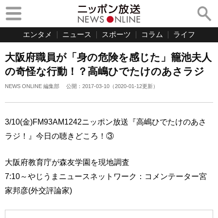
エンタメ
ニュース
スポーツ
コラム
ライフ
大阪府職員が「身の危険を感じた」籠池夫人
の奇怪な行動！？高嶋ひでたけのあさラジ
NEWS ONLINE 編集部
公開：
2017-03-10
（
2020-01-12
更新）
3/10(金)FM93AM1242ニッポン放送『高嶋ひでたけのあさ
ラジ！』今日の聴きどころ！③
大阪府教育庁が森友学園を現地調査
7:10～やじうまニュースネットワーク：コメンテーター宮
家邦彦(外交評論家)