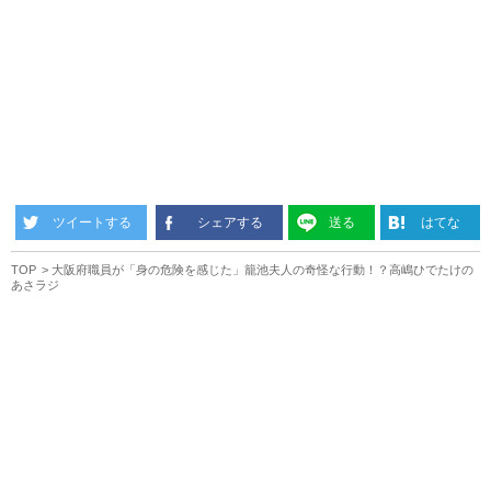
ツイートする
シェアする
送る
はてな
TOP
大阪府職員が「身の危険を感じた」籠池夫人の奇怪な行動！？高嶋ひでたけの
あさラジ