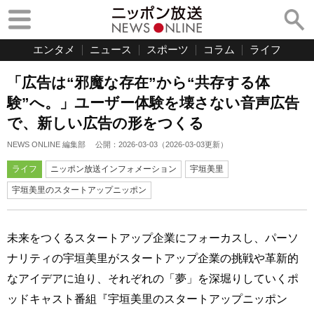
エンタメ
ニュース
スポーツ
コラム
ライフ
「広告は“邪魔な存在”から“共存する体
験”へ。」ユーザー体験を壊さない音声広告
で、新しい広告の形をつくる
NEWS ONLINE 編集部
公開：
2026-03-03
（
2026-03-03
更新）
ライフ
ニッポン放送インフォメーション
宇垣美里
宇垣美里のスタートアップニッポン
未来をつくるスタートアップ企業にフォーカスし、パーソ
ナリティの宇垣美里がスタートアップ企業の挑戦や革新的
なアイデアに迫り、それぞれの「夢」を深堀りしていくポ
ッドキャスト番組『宇垣美里のスタートアップニッポン