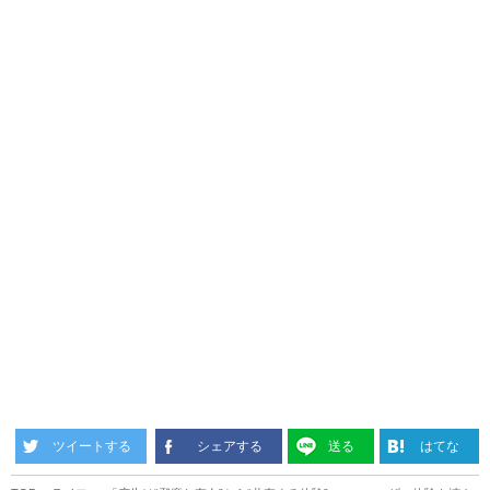
ツイートする
シェアする
送る
はてな