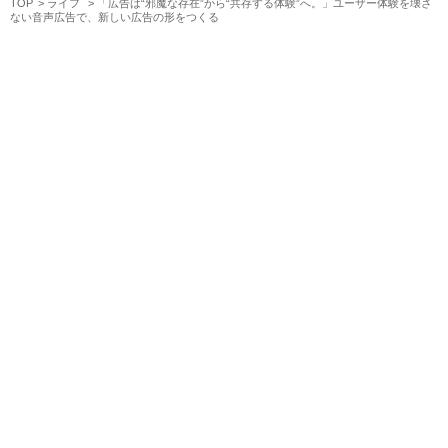
TOP
ライフ
「広告は“邪魔な存在”から“共存する体験”へ。」ユーザー体験を壊さ
ない音声広告で、新しい広告の形をつくる