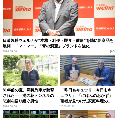
日清製粉ウェルナが“本格・利便・即食・健康”を軸に新商品を
展開 「マ・マー」「青の洞窟」ブランドを強化
2026.08.06
AD
81年前の夏、満員列車が銃撃
「昨日もキュウリ、今日もキ
された――湯の花トンネルの
ュウリ」 『にほんのおかず』
悲劇を語り継ぐ男性
著者が見つけた家庭料理の知
恵
2026.08.06
2026.07.31