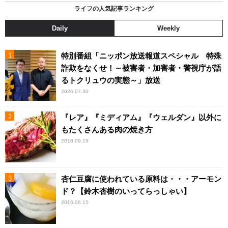
ライフの人気記事ランキング
Daily
Weekly
特別番組「ニッポン放送報道スペシャル 特殊
詐欺をなくせ！～被害者・加害者・警視庁が語
るトクリュウの実態～」放送
2026.07.30
『レア』『ミディアム』『ウェルダン』以外に
もたくさんある肉の焼き方
2018.09.19
杏仁豆腐に使われている原料は・・・アーモン
ド？【鈴木杏樹のいってらっしゃい】
2016.06.15