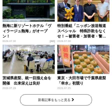
熱海に新リゾートホテル「ヴ
特別番組「ニッポン放送報道
ィラージュ熱海」がオープ
スペシャル 特殊詐欺をなく
ン！
せ！～被害者・加害者・警視
庁が語るトクリュウの実態
2026.07.30
AD
2026.07.30
～」放送
茨城県産梨、統一目揃え会を
東京・大田市場で千葉県産梨
開催 出来栄えは良好
「幸水」初競り
2026.07.29
2026.07.25
新着記事をもっと見る