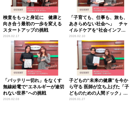
検査をもっと身近に 健康と
「子育ても、仕事も、旅も、
向き合う最初の一歩を変える
あきらめない社会へ」 チャ
スタートアップの挑戦
イルドケアを“社会インフ
ラ”に変える挑戦
2026.02.17
2026.02.10
「バッテリー切れ」をなくす
子どもの“未来の健康”を今か
無線給電で“エネルギーが途切
ら守る 医師が立ち上げた「子
れない世界”への挑戦
どものための人間ドック」と
いう新しい選択肢
2026.02.03
2026.01.27