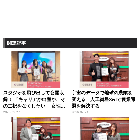
関連記事
スタジオを飛び出して公開収
宇宙のデータで地球の農業を
録！ 「キャリアか出産か、そ
変える 人工衛星×AIで農業課
の二択をなくしたい」 女性の
題を解決する！
人生設計に“科学的な選択
2026.02.27
2026.02.24
肢”を届けるスタートアップ