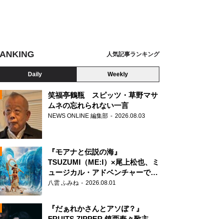
ANKING
人気記事ランキング
Daily
Weekly
笑福亭鶴瓶 スピッツ・草野マサ
ムネの忘れられない一言
NEWS ONLINE 編集部
2026.08.03
N
『モアナと伝説の海』
TSUZUMI（ME:I）×尾上松也、ミ
ュージカル・アドベンチャーで美
声を響かせる
八雲 ふみね
2026.08.01
『だぁれかさんとアソぼ？』
FRUITS ZIPPER 鎮西寿々歌主