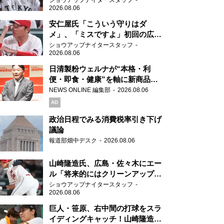
ショウアップナイタースタッフ
2026.08.06
安仁屋氏「こういう守りはダ
メ」、「ミスですよ」初回の広島
の守備に苦言
ショウアップナイタースタッフ
2026.08.06
日清製粉ウェルナが“本格・利
便・即食・健康”を軸に新商品を
展開 「マ・マー」「青の洞窟」
NEWS ONLINE 編集部
2026.08.06
ブランドを強化
AD
政治日程でみる消費税率引き下げ
議論
報道部畑中デスク
2026.08.06
山崎隆造氏、広島・佐々木にエー
ル「将来的にはクリーンアップを
任せられるくらいまでは成長し
ショウアップナイタースタッフ
2026.08.06
て」
巨人・笹原、右中間の打球をスラ
イディングキャッチ！山崎隆造氏