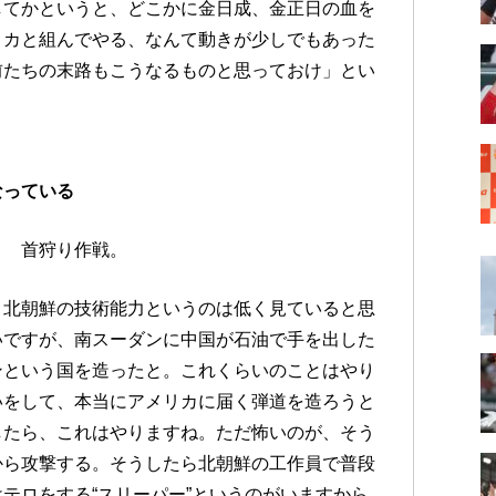
してかというと、どこかに金日成、金正日の血を
リカと組んでやる、なんて動きが少しでもあった
前たちの末路もこうなるものと思っておけ」とい
なっている
？ 首狩り作戦。
。北朝鮮の技術能力というのは低く見ていると思
いですが、南スーダンに中国が石油で手を出した
ンという国を造ったと。これくらいのことはやり
いをして、本当にアメリカに届く弾道を造ろうと
したら、これはやりますね。ただ怖いのが、そう
から攻撃する。そうしたら北朝鮮の工作員で普段
テロをする“スリーパー”というのがいますから