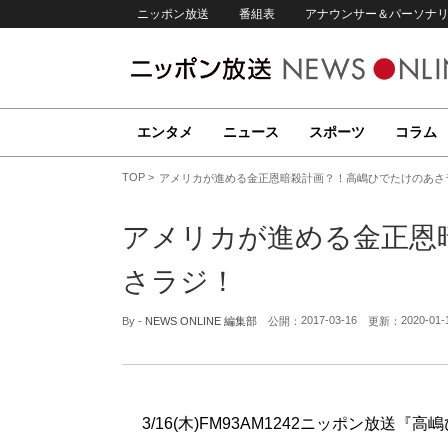
ニッポン放送
番組表
アナウンサー＆パーソナ
エンタメ
ニュース
スポーツ
コラム
TOP
アメリカが進める金正恩暗殺計画？！高嶋ひでたけのあさ
アメリカが進める金正恩
さラジ！
2017-03-16
2020-01-
By -
NEWS ONLINE 編集部
公開：
更新：
3/16(木)FM93AM1242ニッポン放