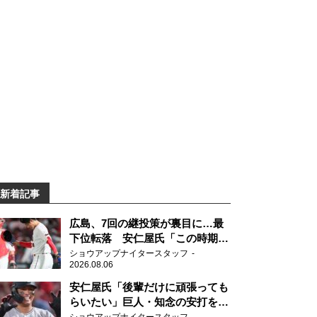
新着記事
広島、7回の継投策が裏目に…最
下位転落 安仁屋氏「この時期に
来て勉強はない」
ショウアップナイタースタッフ
2026.08.06
安仁屋氏「後輩だけに頑張っても
らいたい」巨人・知念の安打を喜
ぶ