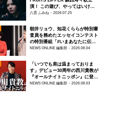
演！ この遊び、やってはいけま
せん。
八雲 ふみね
2026.07.25
朝井リョウ、知花くららが特別審
査員を務めたエッセイコンテスト
の特別番組「#いまあなたに伝え
N
たいこと」
NEWS ONLINE 編集部
2026.08.04
AD
「いつでも肩は温まっておりま
す」デビュー30周年の西川貴教が
『オールナイトニッポン』に登
場！
NEWS ONLINE 編集部
2026.08.03
2