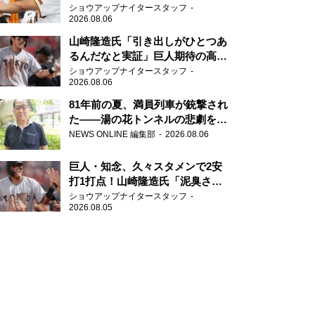
「一歩でも遅れたら…」
ショウアップナイタースタッフ
2026.08.06
山崎隆造氏「引き出しがひとつあ
るんだなと実証」巨人期待の高卒
2年目が技あり安打
ショウアップナイタースタッフ
2026.08.06
81年前の夏、満員列車が銃撃され
た――湯の花トンネルの悲劇を語
り継ぐ男性
NEWS ONLINE 編集部
2026.08.06
巨人・知念、久々スタメンで2安
打1打点！山崎隆造氏「泥臭さを
感じる」、「ジャイアンツには少
ショウアップナイタースタッフ
2026.08.05
ないタイプ」