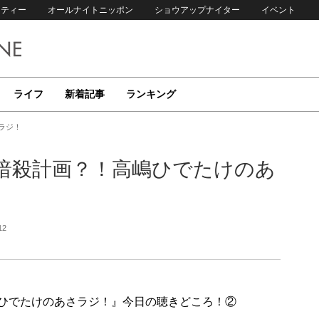
リティー
オールナイトニッポン
ショウアップナイター
イベント
ライフ
新着記事
ランキング
ラジ！
暗殺計画？！高嶋ひでたけのあ
12
送『高嶋ひでたけのあさラジ！』今日の聴きどころ！②