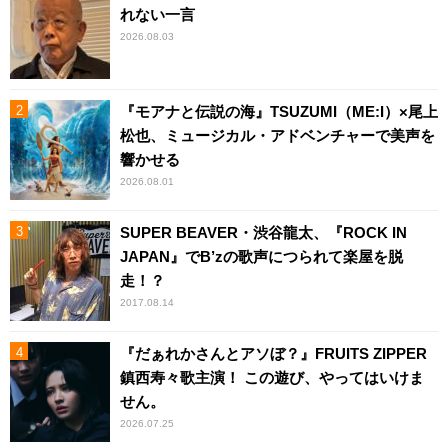
れない一言
2026.08.03
『モアナと伝説の海』TSUZUMI（ME:I）×尾上
松也、ミュージカル・アドベンチャーで美声を
響かせる
2026.08.01
SUPER BEAVER・渋谷龍太、『ROCK IN
JAPAN』でB’zの歌声につられて楽屋を脱
走！？
2017.08.14
『だぁれかさんとアソぼ？』FRUITS ZIPPER
鎮西寿々歌主演！ この遊び、やってはいけま
せん。
2026.07.25