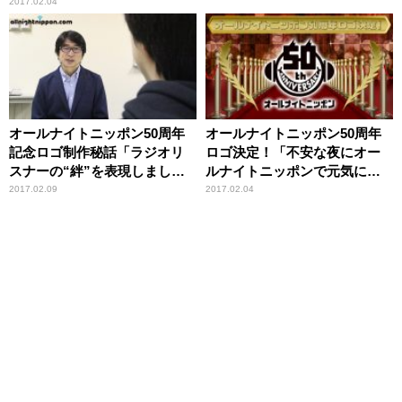
登場！50周年「ALL LIVE
2017.02.04
NIPPON」に12000人が熱狂
オールナイトニッポン50周年
オールナイトニッポン50周年
記念ロゴ制作秘話「ラジオリ
ロゴ決定！「不安な夜にオー
スナーの“絆”を表現しまし
ルナイトニッポンで元気にな
た」
れた」
2017.02.09
2017.02.04