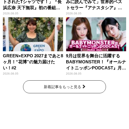
トされたTシャツです！」『長
みに読んでみて」世界的ベス
浜広奈 天下無双』初の番組グ
トセラー『アナスタシア』を
ッズ発売
紹介
2026.08.05
2026.08.05
GREEN×EXPO 2027まであと8
9月は世界を舞台に活躍する
ヶ月！“花博”の魅力届けた
BABYMONSTER！『オールナ
い！#2
イトニッポンPODCAST』月替
わりパーソナリティ
2026.08.05
2026.08.05
新着記事をもっと見る