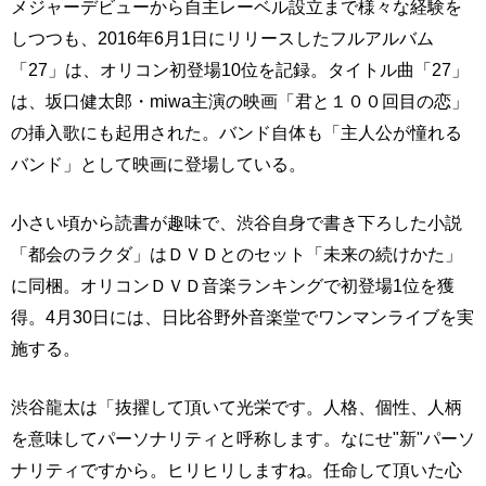
メジャーデビューから自主レーベル設立まで様々な経験を
しつつも、2016年6月1日にリリースしたフルアルバム
「27」は、オリコン初登場10位を記録。タイトル曲「27」
は、坂口健太郎・miwa主演の映画「君と１００回目の恋」
の挿入歌にも起用された。バンド自体も「主人公が憧れる
バンド」として映画に登場している。
小さい頃から読書が趣味で、渋谷自身で書き下ろした小説
「都会のラクダ」はＤＶＤとのセット「未来の続けかた」
に同梱。オリコンＤＶＤ音楽ランキングで初登場1位を獲
得。4月30日には、日比谷野外音楽堂でワンマンライブを実
施する。
渋谷龍太は「抜擢して頂いて光栄です。人格、個性、人柄
を意味してパーソナリティと呼称します。なにせ"新"パーソ
ナリティですから。ヒリヒリしますね。任命して頂いた心