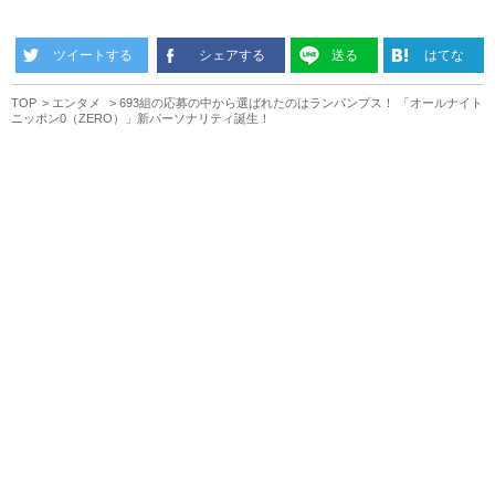
ツイートする
シェアする
送る
はてな
TOP
エンタメ
693組の応募の中から選ばれたのはランパンプス！ 「オールナイト
ニッポン0（ZERO）」新パーソナリティ誕生！