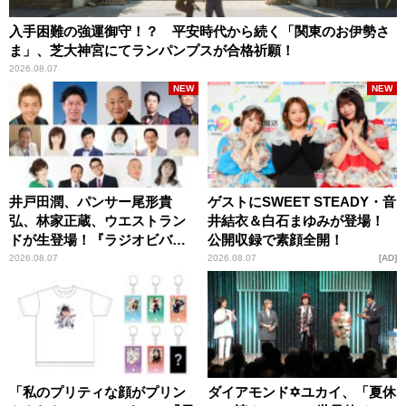
入手困難の強運御守！？ 平安時代から続く「関東のお伊勢さ
ま」、芝大神宮にてランパンプスが合格祈願！
2026.08.07
NEW
NEW
井戸田潤、パンサー尾形貴
ゲストにSWEET STEADY・音
弘、林家正蔵、ウエストラン
井結衣＆白石まゆみが登場！
ドが生登場！『ラジオビバリ
公開収録で素顔全開！
ー昼ズ』
2026.08.07
2026.08.07
AD
「私のプリティな顔がプリン
ダイアモンド✡ユカイ、「夏休