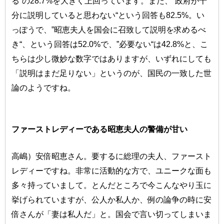
る“の28.7%を大きく上回っています。また、”政府が十
分に説明していると思わない“という回答も82.5%。い
っぽうで、”昭恵夫人を国会に召致して説明を求めるべ
き“、という回答は52.0%で、”必要ない“は42.8%と、こ
ちらは少し微妙な数字ではありますが、いずれにしても
「説明はまだ足りない」というのが、国民の一致した世
論のようですね。
ファーストレディーである昭恵夫人の警備が甘い
高嶋）安倍昭恵さん。要するに総理の夫人、ファースト
レディーですね。非常に活動的な方で、ユニークな面も
多々持っていまして。とんだところで今こんなやり玉に
挙げられていますが、公人か私人か、例の論争の時に安
倍さんが「妻は私人だ」と。国会で言い切ってしまいま