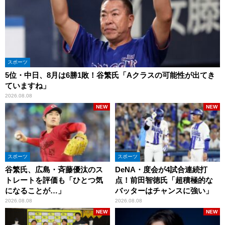
スポーツ
5位・中日、8月は6勝1敗！谷繁氏「Aクラスの可能性が出てき
ていますね」
2026.08.08
NEW
NEW
スポーツ
スポーツ
谷繁氏、広島・斉藤優汰のス
DeNA・度会が4試合連続打
トレートを評価も「ひとつ気
点！前田智徳氏「超積極的な
になることが…」
バッターはチャンスに強い」
2026.08.08
2026.08.08
NEW
NEW