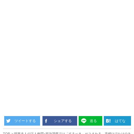
ツイートする
シェアする
送る
はてな
TOP
明恵夫人の証人喚問･世論調査では「するべき」が上まわる 高嶋ひでたけのあ