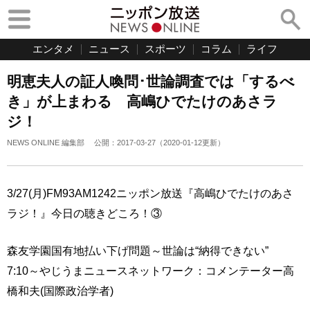
エンタメ
ニュース
スポーツ
コラム
ライフ
明恵夫人の証人喚問･世論調査では「するべ
き」が上まわる 高嶋ひでたけのあさラ
ジ！
NEWS ONLINE 編集部
公開：
2017-03-27
（
2020-01-12
更新）
3/27(月)FM93AM1242ニッポン放送『高嶋ひでたけのあさ
ラジ！』今日の聴きどころ！③
森友学園国有地払い下げ問題～世論は“納得できない”
7:10～やじうまニュースネットワーク：コメンテーター高
橋和夫(国際政治学者)