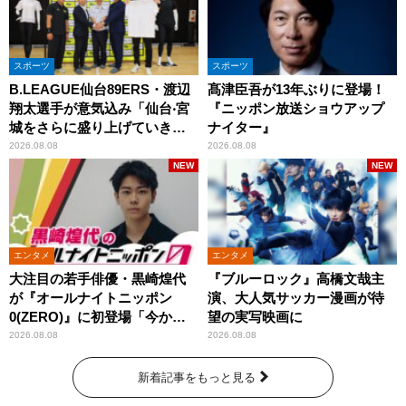
スポーツ
スポーツ
B.LEAGUE仙台89ERS・渡辺
髙津臣吾が13年ぶりに登場！
翔太選手が意気込み「仙台‧宮
『ニッポン放送ショウアップ
城をさらに盛り上げていきた
ナイター』
いです」
2026.08.08
2026.08.08
NEW
NEW
エンタメ
エンタメ
大注目の若手俳優・黒崎煌代
『ブルーロック』高橋文哉主
が『オールナイトニッポン
演、大人気サッカー漫画が待
0(ZERO)』に初登場「今から
望の実写映画に
とてもワクワクしておりま
2026.08.08
2026.08.08
す！」
新着記事をもっと見る