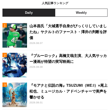
人気記事ランキング
Daily
Weekly
山本昌氏「大城選手自身がびっくりしていまし
たね」ヤクルトのファースト・澤井の判断を評
価
2026.08.07
『ブルーロック』高橋文哉主演、大人気サッカ
ー漫画が待望の実写映画に
2026.08.08
『モアナと伝説の海』TSUZUMI（ME:I）×尾上
松也、ミュージカル・アドベンチャーで美声を
響かせる
2026.08.01