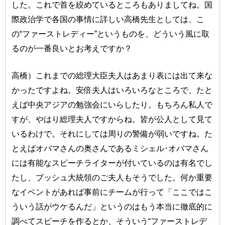
した。これで首を絞めているところもありましてね。国
際政治学で各国の事情に詳しい高橋先生としては、こ
の“ファーストレディー”というものを、どういう風に取
るのが一番良いとお考えですか？
高橋）これまでの総理大臣夫人はあまり表には出て来な
かったですよね。安倍夫人はいろいろなところで、たと
えば中央アジアの勉強会にいらしたり。もちろん私人で
すが、やはり総理夫人ですからね。皆が公人として見て
いるわけで。それにしては周りの警備が弱いですね。た
とえばオバマさんの奥さんであるミシェル･オバマさん
には有能なスピーチライターが付いているのは有名でし
たし、ブッシュ大統領のご夫人もそうでした。何か重要
なイベントがあれば事前にチームが行って「ここではこ
ういう話がウケるんだ」というのはもう本当に徹底的に
調べてスピーチを作るとか、そういう“ファーストレデ