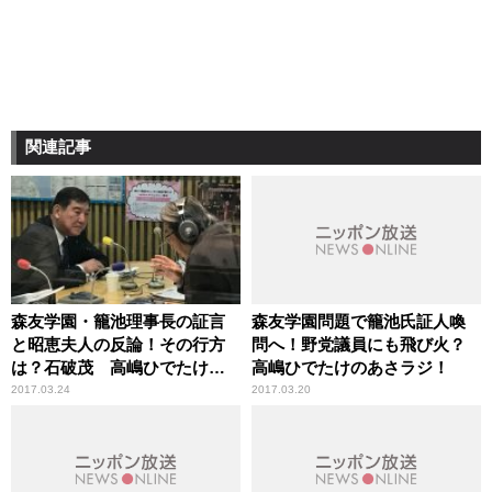
関連記事
森友学園・籠池理事長の証言
森友学園問題で籠池氏証人喚
と昭恵夫人の反論！その行方
問へ！野党議員にも飛び火？
は？石破茂 高嶋ひでたけの
高嶋ひでたけのあさラジ！
あさラジ！
2017.03.24
2017.03.20