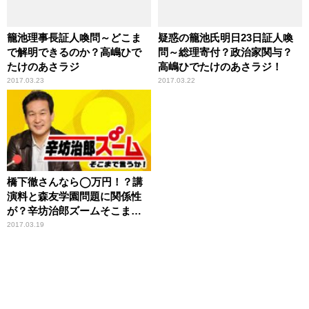
籠池理事長証人喚問～どこま
疑惑の籠池氏明日23日証人喚
で解明できるのか？高嶋ひで
問～総理寄付？政治家関与？
たけのあさラジ
高嶋ひでたけのあさラジ！
2017.03.23
2017.03.22
橋下徹さんなら◯万円！？講
演料と森友学園問題に関係性
が？辛坊治郎ズームそこまで
言うか！
2017.03.19