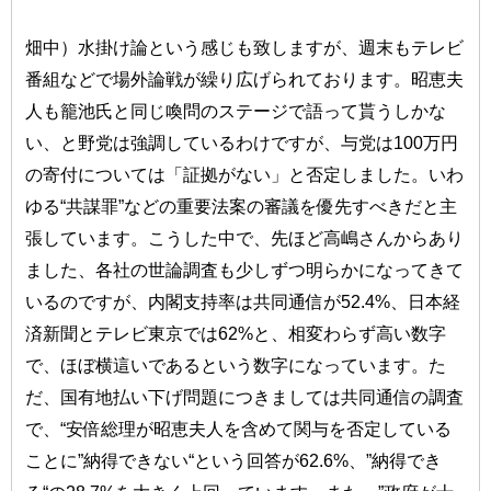
畑中）水掛け論という感じも致しますが、週末もテレビ
番組などで場外論戦が繰り広げられております。昭恵夫
人も籠池氏と同じ喚問のステージで語って貰うしかな
い、と野党は強調しているわけですが、与党は100万円
の寄付については「証拠がない」と否定しました。いわ
ゆる“共謀罪”などの重要法案の審議を優先すべきだと主
張しています。こうした中で、先ほど高嶋さんからあり
ました、各社の世論調査も少しずつ明らかになってきて
いるのですが、内閣支持率は共同通信が52.4%、日本経
済新聞とテレビ東京では62%と、相変わらず高い数字
で、ほぼ横這いであるという数字になっています。た
だ、国有地払い下げ問題につきましては共同通信の調査
で、“安倍総理が昭恵夫人を含めて関与を否定している
ことに”納得できない“という回答が62.6%、”納得でき