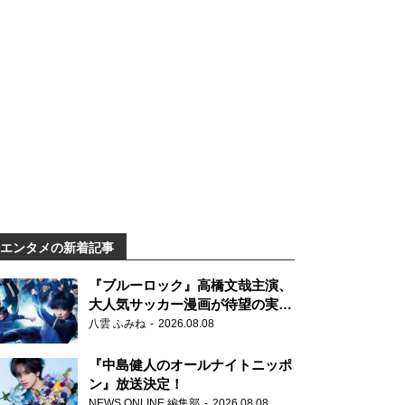
エンタメの新着記事
『ブルーロック』高橋文哉主演、
大人気サッカー漫画が待望の実写
映画に
八雲 ふみね
2026.08.08
『中島健人のオールナイトニッポ
ン』放送決定！
NEWS ONLINE 編集部
2026.08.08