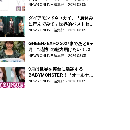
天下無双』初の番組グッズ発売
NEWS ONLINE 編集部
2026.08.05
ダイアモンド✡ユカイ、「夏休み
に読んでみて」世界的ベストセラ
ー『アナスタシア』を紹介
NEWS ONLINE 編集部
2026.08.05
GREEN×EXPO 2027まであと8ヶ
月！“花博”の魅力届けたい！#2
NEWS ONLINE 編集部
2026.08.05
9月は世界を舞台に活躍する
BABYMONSTER！『オールナイ
トニッポンPODCAST』月替わり
NEWS ONLINE 編集部
2026.08.05
パーソナリティ