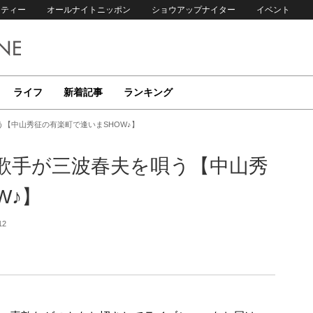
リティー
オールナイトニッポン
ショウアップナイター
イベント
ライフ
新着記事
ランキング
う【中山秀征の有楽町で逢いまSHOW♪】
歌手が三波春夫を唄う【中山秀
OW♪】
12