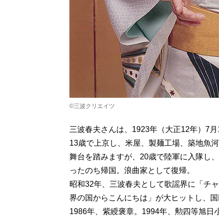
©三波クリエイツ
三波春夫さんは、1923年（大正12年）7
13歳で上京し、米屋、製麺工場、築地魚
舞台を踏みますが、20歳で陸軍に入隊し
ったのち帰国。浪曲家として復帰。
昭和32年、三波春夫として歌謡界に「チ
界の国からこんにちは」が大ヒットし、国
1986年、紫綬褒章。1994年、勲四等旭日