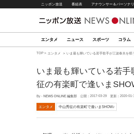
ニッポン放送
番組表
アナウンサー＆パーソナ
エンタメ
ニュース
スポーツ
コラム
TOP
エンタメ
いま最も輝いている若手歌手が三波春夫を唄
いま最も輝いている若手
征の有楽町で逢いまSH
2017-03-29
2020-01-
By -
NEWS ONLINE 編集部
公開：
更新：
エンタメ
中山秀征の有楽町で逢いまSHOW♪