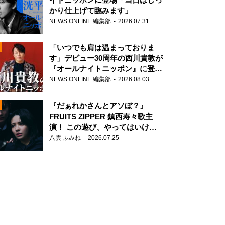
かり仕上げて臨みます」
NEWS ONLINE 編集部
2026.07.31
「いつでも肩は温まっておりま
す」デビュー30周年の西川貴教が
『オールナイトニッポン』に登
場！
NEWS ONLINE 編集部
2026.08.03
N
『だぁれかさんとアソぼ？』
FRUITS ZIPPER 鎮西寿々歌主
演！ この遊び、やってはいけま
せん。
八雲 ふみね
2026.07.25
N