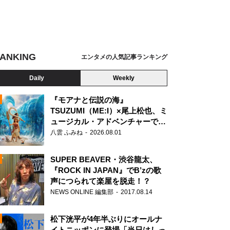
ANKING
エンタメの人気記事ランキング
Daily
Weekly
『モアナと伝説の海』
TSUZUMI（ME:I）×尾上松也、ミ
ュージカル・アドベンチャーで美
N
声を響かせる
八雲 ふみね
2026.08.01
SUPER BEAVER・渋谷龍太、
『ROCK IN JAPAN』でB’zの歌
声につられて楽屋を脱走！？
NEWS ONLINE 編集部
2017.08.14
松下洸平が4年半ぶりにオールナ
イトニッポンに登場「当日はしっ