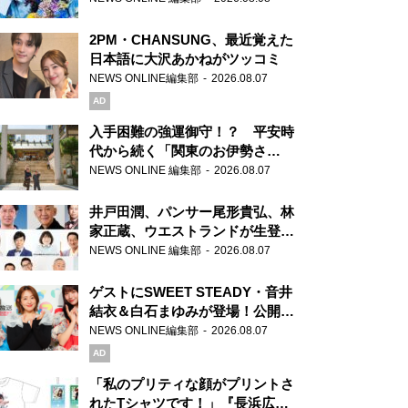
2PM・CHANSUNG、最近覚えた
日本語に大沢あかねがツッコミ
NEWS ONLINE編集部
2026.08.07
AD
入手困難の強運御守！？ 平安時
代から続く「関東のお伊勢さ
ま」、芝大神宮にてランパンプス
NEWS ONLINE 編集部
2026.08.07
が合格祈願！
井戸田潤、パンサー尾形貴弘、林
家正蔵、ウエストランドが生登
場！『ラジオビバリー昼ズ』
NEWS ONLINE 編集部
2026.08.07
ゲストにSWEET STEADY・音井
結衣＆白石まゆみが登場！公開収
録で素顔全開！
NEWS ONLINE編集部
2026.08.07
AD
「私のプリティな顔がプリントさ
れたTシャツです！」『長浜広奈