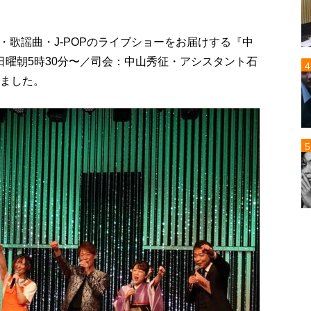
歌謡曲・J-POPのライブショーをお届けする『中
日曜朝5時30分〜／司会：中山秀征・アシスタント石
れました。