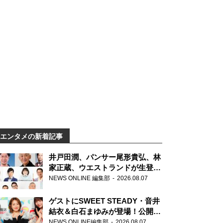
エンタメの新着記事
井戸田潤、パンサー尾形貴弘、林
家正蔵、ウエストランドが生登
場！『ラジオビバリー昼ズ』
NEWS ONLINE 編集部
2026.08.07
ゲストにSWEET STEADY・音井
結衣＆白石まゆみが登場！公開収
録で素顔全開！
NEWS ONLINE編集部
2026.08.07