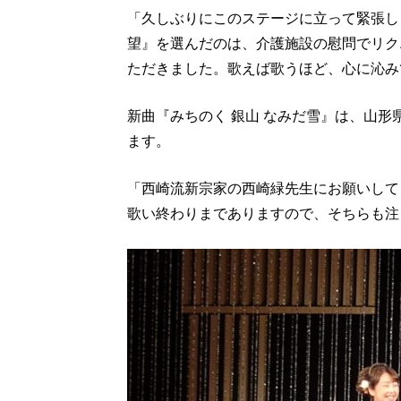
「久しぶりにこのステージに立って緊張し
望』を選んだのは、介護施設の慰問でリク
ただきました。歌えば歌うほど、心に沁み
新曲『みちのく 銀山 なみだ雪』は、山
ます。
「西崎流新宗家の西崎緑先生にお願いして
歌い終わりまでありますので、そちらも注