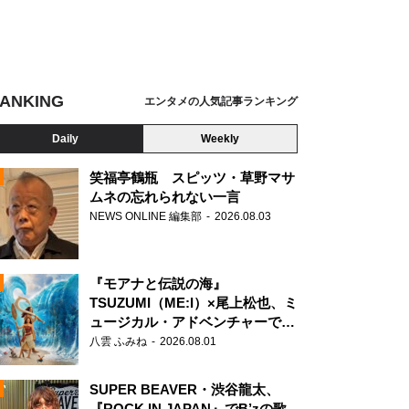
ANKING
エンタメの人気記事ランキング
Daily
Weekly
笑福亭鶴瓶 スピッツ・草野マサ
ムネの忘れられない一言
NEWS ONLINE 編集部
2026.08.03
N
『モアナと伝説の海』
TSUZUMI（ME:I）×尾上松也、ミ
ュージカル・アドベンチャーで美
声を響かせる
八雲 ふみね
2026.08.01
SUPER BEAVER・渋谷龍太、
『ROCK IN JAPAN』でB’zの歌