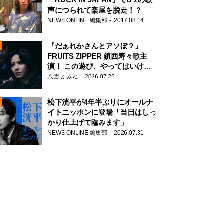
声につられて楽屋を脱走！？
NEWS ONLINE 編集部
2017.08.14
『だぁれかさんとアソぼ？』
FRUITS ZIPPER 鎮西寿々歌主
演！ この遊び、やってはいけま
せん。
八雲 ふみね
2026.07.25
N
松下洸平が4年半ぶりにオールナ
イトニッポンに登場「当日はしっ
かり仕上げて臨みます」
NEWS ONLINE 編集部
2026.07.31
N