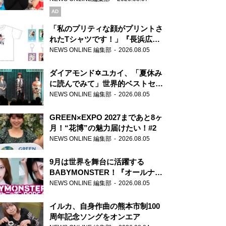
AD
「私のプリティな顔がプリントさ
れたTシャツです！」『長浜広奈
天下無双』初の番組グッズ発売
NEWS ONLINE 編集部
2026.08.05
ダイアモンド✡ユカイ、「夏休み
に読んでみて」世界的ベストセラ
ー『アナスタシア』を紹介
NEWS ONLINE 編集部
2026.08.05
GREEN×EXPO 2027まであと8ヶ
月！“花博”の魅力届けたい！#2
NEWS ONLINE 編集部
2026.08.05
9月は世界を舞台に活躍する
BABYMONSTER！『オールナイ
トニッポンPODCAST』月替わり
NEWS ONLINE 編集部
2026.08.05
パーソナリティ
イルカ、自身作曲の熊本市制100
周年記念ソングをオンエア