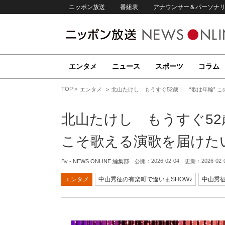
ニッポン放送
番組表
アナウンサー＆パーソナ
エンタメ
ニュース
スポーツ
コラム
TOP
エンタメ
北山たけし もうすぐ52歳！ “歌は年輪” 
北山たけし もうすぐ52
こそ歌える演歌を届けた
2026-02-04
2026-02-
By -
NEWS ONLINE 編集部
公開：
更新：
エンタメ
中山秀征の有楽町で逢いまSHOW♪
中山秀