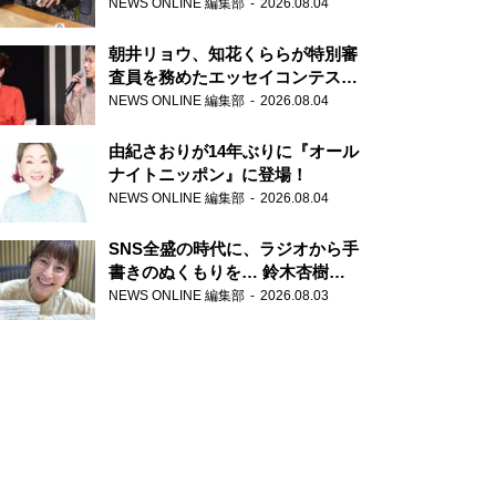
NEWS ONLINE 編集部
2026.08.04
朝井リョウ、知花くららが特別審
査員を務めたエッセイコンテスト
の特別番組「#いまあなたに伝え
NEWS ONLINE 編集部
2026.08.04
たいこと」
由紀さおりが14年ぶりに『オール
ナイトニッポン』に登場！
NEWS ONLINE 編集部
2026.08.04
SNS全盛の時代に、ラジオから手
書きのぬくもりを… 鈴木杏樹の
直筆はがきが届く！
NEWS ONLINE 編集部
2026.08.03
『MUSIC10』こちら有楽町駅前
郵便局