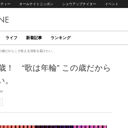
リティー
オールナイトニッポン
ショウアップナイター
イベント
ライフ
新着記事
ランキング
この歳だからこそ歌える演歌を届けたい。
歳！ “歌は年輪” この歳だから
い。
04
征