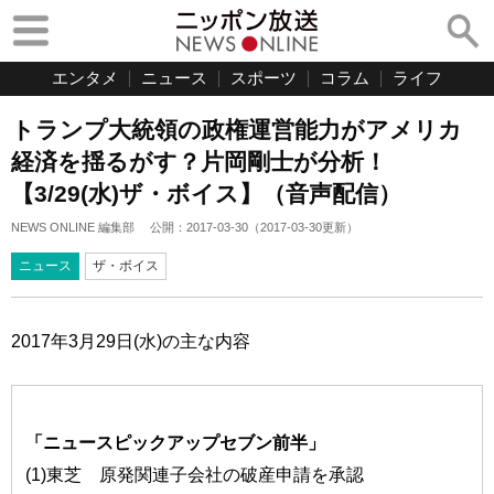
エンタメ
ニュース
スポーツ
コラム
ライフ
トランプ大統領の政権運営能力がアメリカ
経済を揺るがす？片岡剛士が分析！
【3/29(水)ザ・ボイス】（音声配信）
NEWS ONLINE 編集部
公開：
2017-03-30
（
2017-03-30
更新）
ニュース
ザ・ボイス
2017年3月29日(水)の主な内容
「ニュースピックアップセブン前半」
(1)東芝 原発関連子会社の破産申請を承認