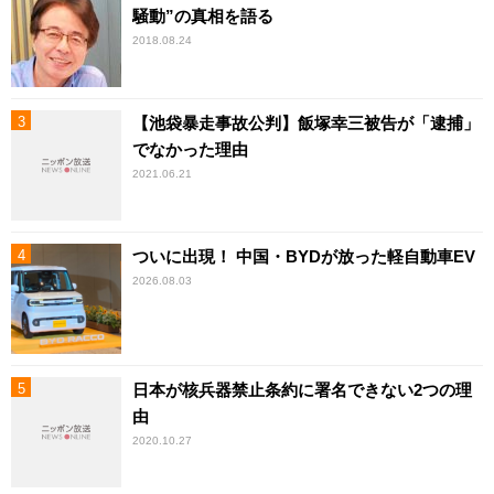
騒動”の真相を語る
2018.08.24
【池袋暴走事故公判】飯塚幸三被告が「逮捕」
でなかった理由
2021.06.21
ついに出現！ 中国・BYDが放った軽自動車EV
2026.08.03
日本が核兵器禁止条約に署名できない2つの理
由
2020.10.27