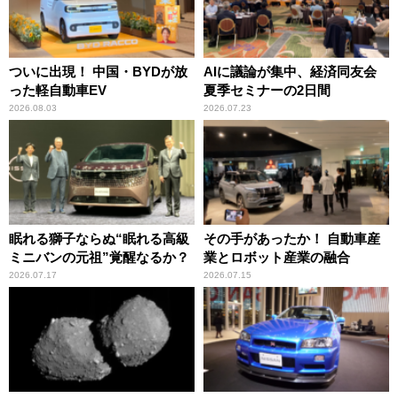
ついに出現！ 中国・BYDが放
AIに議論が集中、経済同友会
った軽自動車EV
夏季セミナーの2日間
2026.08.03
2026.07.23
眠れる獅子ならぬ“眠れる高級
その手があったか！ 自動車産
ミニバンの元祖”覚醒なるか？
業とロボット産業の融合
2026.07.17
2026.07.15