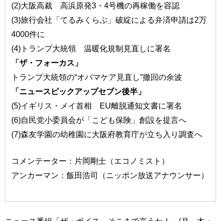
(2)大阪高裁 高浜原発3・4号機の再稼働を容認
(3)旅行会社「てるみくらぶ」破綻による弁済申請は2万
4000件に
(4)トランプ大統領 温暖化規制見直しに署名
「ザ・フォーカス」
トランプ大統領の“オバマケア見直し”撤回の余波
「ニュースピックアップセブン後半」
(5)イギリス・メイ首相 EU離脱通知文書に署名
(6)自民党小委員会が「こども保険」創設を提言へ
(7)森友学園の幼稚園に大阪府教育庁が立ち入り調査へ
コメンテーター：片岡剛士（エコノミスト）
アンカーマン：飯田浩司（ニッポン放送アナウンサー）
ニュース番組「ザ・ボイス そこまで言うか！」(月～木・