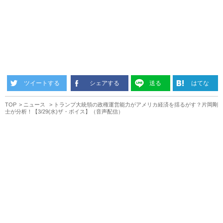
ツイートする
シェアする
送る
はてな
TOP
ニュース
トランプ大統領の政権運営能力がアメリカ経済を揺るがす？片岡剛
士が分析！【3/29(水)ザ・ボイス】（音声配信）