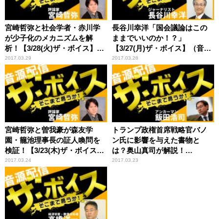
宮崎哲弥と社会学者・赤川学
長谷川幸洋「国会議論はこの
が少子化のメカニズムを解
ままでいいのか！？」
析！【3/28(火)ザ・ボイス】
【3/27(月)ザ・ボイス】（音声
（音声配信）
配信）
2017.03.29
2017.03.28
宮崎哲弥と曽我豪が森友学
トランプ政権首席戦略官バノ
園・籠池理事長の証人喚問を
ン氏に影響を与えた書物と
検証！【3/23(木)ザ・ボイス】
は？奥山真司が解説！
（音声配信）
【3/22(水)ザ・ボイス】（音声
2017.03.24
2017.03.23
配信）