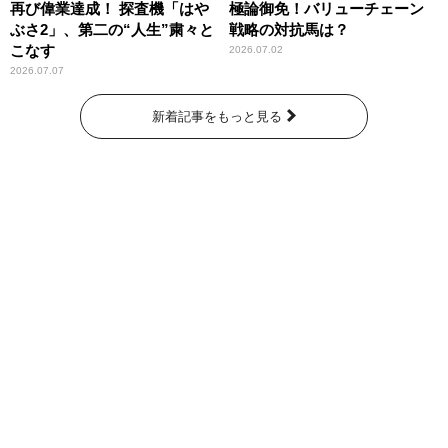
再び偉業達成！ 探査機「はや
極論御免！バリューチェーン
ぶさ2」、第二の“人生”粛々と
戦略の対抗馬は？
こなす
2026.07.02
2026.07.07
新着記事をもっと見る