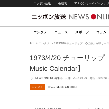
ニッポン放送
番組表
アナウンサー＆パーソナ
エンタメ
ニュース
スポーツ
コラム
TOP
エンタメ
1973/4/20 チューリップ「心の旅」がリリース【大
1973/4/20 チュー
Music Calendar】
2017-04-20
2020-01-
By -
NEWS ONLINE 編集部
公開：
更新：
エンタメ
大人のMusic Calendar