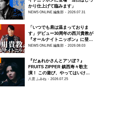
かり仕上げて臨みます」
NEWS ONLINE 編集部
2026.07.31
「いつでも肩は温まっておりま
す」デビュー30周年の西川貴教が
『オールナイトニッポン』に登
場！
NEWS ONLINE 編集部
2026.08.03
N
『だぁれかさんとアソぼ？』
FRUITS ZIPPER 鎮西寿々歌主
演！ この遊び、やってはいけま
せん。
八雲 ふみね
2026.07.25
N