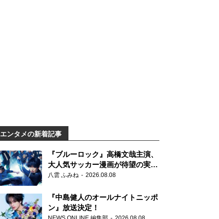
エンタメの新着記事
『ブルーロック』高橋文哉主演、
大人気サッカー漫画が待望の実写
映画に
八雲 ふみね
2026.08.08
『中島健人のオールナイトニッポ
ン』放送決定！
NEWS ONLINE 編集部
2026.08.08