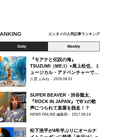
ANKING
エンタメの人気記事ランキング
Daily
Weekly
『モアナと伝説の海』
TSUZUMI（ME:I）×尾上松也、ミ
ュージカル・アドベンチャーで美
N
声を響かせる
八雲 ふみね
2026.08.01
SUPER BEAVER・渋谷龍太、
『ROCK IN JAPAN』でB’zの歌
声につられて楽屋を脱走！？
NEWS ONLINE 編集部
2017.08.14
松下洸平が4年半ぶりにオールナ
イトニッポンに登場「当日はしっ