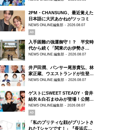
2PM・CHANSUNG、最近覚えた
日本語に大沢あかねがツッコミ
NEWS ONLINE編集部
2026.08.07
AD
入手困難の強運御守！？ 平安時
代から続く「関東のお伊勢さ
ま」、芝大神宮にてランパンプス
NEWS ONLINE 編集部
2026.08.07
が合格祈願！
井戸田潤、パンサー尾形貴弘、林
家正蔵、ウエストランドが生登
場！『ラジオビバリー昼ズ』
NEWS ONLINE 編集部
2026.08.07
ゲストにSWEET STEADY・音井
結衣＆白石まゆみが登場！公開収
録で素顔全開！
NEWS ONLINE編集部
2026.08.07
AD
「私のプリティな顔がプリントさ
れたTシャツです！」『長浜広奈