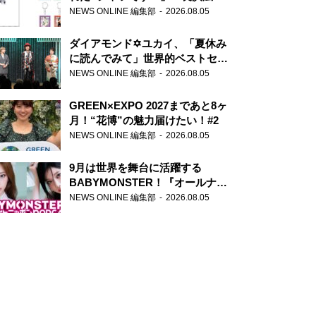
天下無双』初の番組グッズ発売
NEWS ONLINE 編集部
2026.08.05
ダイアモンド✡ユカイ、「夏休み
に読んでみて」世界的ベストセラ
ー『アナスタシア』を紹介
NEWS ONLINE 編集部
2026.08.05
GREEN×EXPO 2027まであと8ヶ
月！“花博”の魅力届けたい！#2
NEWS ONLINE 編集部
2026.08.05
9月は世界を舞台に活躍する
BABYMONSTER！『オールナイ
トニッポンPODCAST』月替わり
NEWS ONLINE 編集部
2026.08.05
パーソナリティ