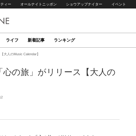
リティー
オールナイトニッポン
ショウアップナイター
イベント
ライフ
新着記事
ランキング
人のMusic Calendar】
リップ「心の旅」がリリース【大人の
12