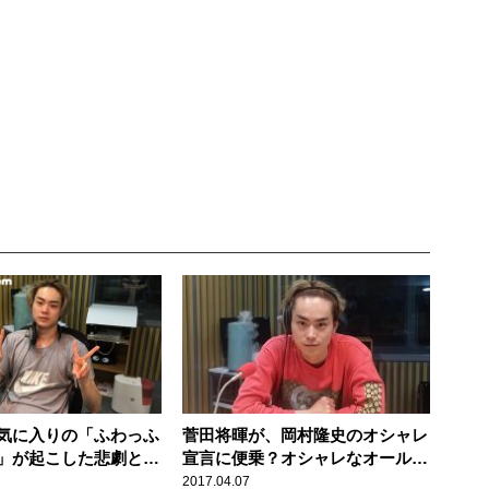
気に入りの「ふわっふ
菅田将暉が、岡村隆史のオシャレ
」が起こした悲劇と
宣言に便乗？オシャレなオールナ
イトニッポンがスタート！
2017.04.07