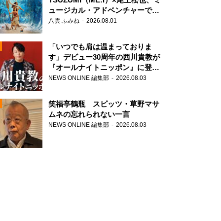
ュージカル・アドベンチャーで美
声を響かせる
八雲 ふみね
2026.08.01
「いつでも肩は温まっておりま
す」デビュー30周年の西川貴教が
『オールナイトニッポン』に登
場！
NEWS ONLINE 編集部
2026.08.03
N
笑福亭鶴瓶 スピッツ・草野マサ
ムネの忘れられない一言
NEWS ONLINE 編集部
2026.08.03
N