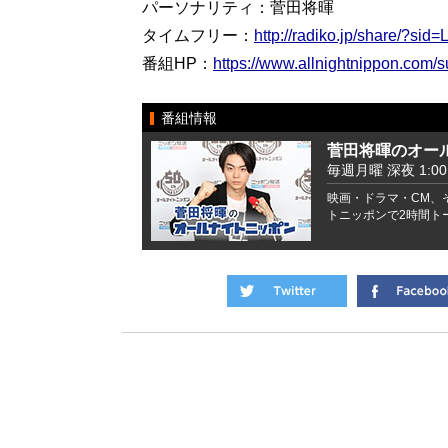
パーソナリティ：菅田将暉
タイムフリー：
http://radiko.jp/share/?s
番組HP：
https://www.allnightnippon.com/s
番組情報
菅田将暉のオー
毎週月曜 深夜 1:00 -
映画・ドラマ・CM、
トニッポンで2時間ト