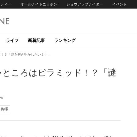
リティー
オールナイトニッポン
ショウアップナイター
イベント
ライフ
新着記事
ランキング
ド！？「謎を解き明かしたい！！」
いところはピラミッド！？「謎
28
田将暉