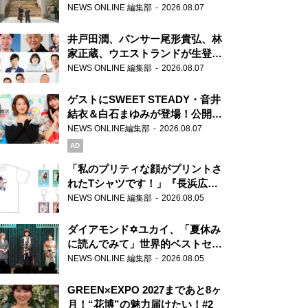
ま」、芝大神宮にてランパンプス
NEWS ONLINE 編集部
2026.08.07
が合格祈願！
井戸田潤、パンサー尾形貴弘、林
家正蔵、ウエストランドが生登
場！『ラジオビバリー昼ズ』
NEWS ONLINE 編集部
2026.08.07
ゲストにSWEET STEADY・音井
結衣＆白石まゆみが登場！公開収
録で素顔全開！
NEWS ONLINE編集部
2026.08.07
AD
「私のプリティな顔がプリントさ
れたTシャツです！」『長浜広奈
天下無双』初の番組グッズ発売
NEWS ONLINE 編集部
2026.08.05
ダイアモンド✡ユカイ、「夏休み
に読んでみて」世界的ベストセラ
ー『アナスタシア』を紹介
NEWS ONLINE 編集部
2026.08.05
GREEN×EXPO 2027まであと8ヶ
月！“花博”の魅力届けたい！#2