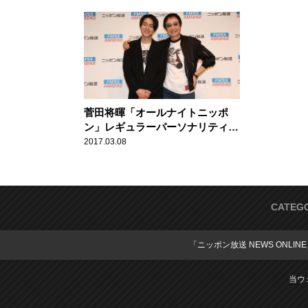
菅田将暉「オールナイトニッポ
ン」レギュラーパーソナリティに
決定！吉田拓郎からも秘密のアド
2017.03.08
バイス！？
CATEG
「ニッポン放送 NEWS ONLIN
当ウ