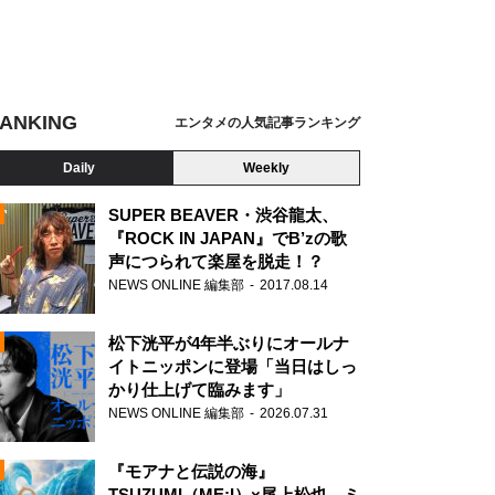
ANKING
エンタメの人気記事ランキング
Daily
Weekly
SUPER BEAVER・渋谷龍太、
『ROCK IN JAPAN』でB’zの歌
声につられて楽屋を脱走！？
N
NEWS ONLINE 編集部
2017.08.14
松下洸平が4年半ぶりにオールナ
イトニッポンに登場「当日はしっ
かり仕上げて臨みます」
NEWS ONLINE 編集部
2026.07.31
『モアナと伝説の海』
TSUZUMI（ME:I）×尾上松也、ミ