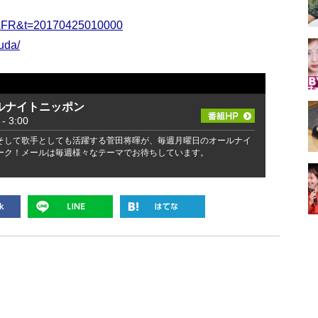
id=LFR&t=20170425010000
uda/
ルナイトニッポン
 3:00
そして歌手としても活躍する菅田将暉が、毎週月曜日のオールナイ
ーク！メールは毎週様々なテーマでお待ちしています。