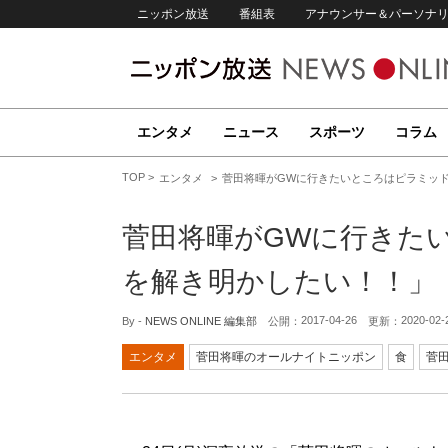
ニッポン放送
番組表
アナウンサー＆パーソナ
エンタメ
ニュース
スポーツ
コラム
TOP
エンタメ
菅田将暉がGWに行きたいところはピラミッ
菅田将暉がGWに行きた
を解き明かしたい！！」
2017-04-26
2020-02-
By -
NEWS ONLINE 編集部
公開：
更新：
エンタメ
菅田将暉のオールナイトニッポン
食
菅