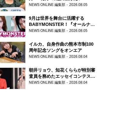
NEWS ONLINE 編集部
2026.08.05
9月は世界を舞台に活躍する
BABYMONSTER！『オールナイ
トニッポンPODCAST』月替わり
NEWS ONLINE 編集部
2026.08.05
パーソナリティ
イルカ、自身作曲の熊本市制100
周年記念ソングをオンエア
NEWS ONLINE 編集部
2026.08.04
朝井リョウ、知花くららが特別審
査員を務めたエッセイコンテスト
の特別番組「#いまあなたに伝え
NEWS ONLINE 編集部
2026.08.04
たいこと」