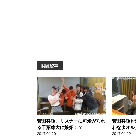
関連記事
菅田将暉、リスナーに可愛がられ
菅田将暉お
る千葉雄大に嫉妬！？
わなタオル
は？
2017.04.20
2017.04.12