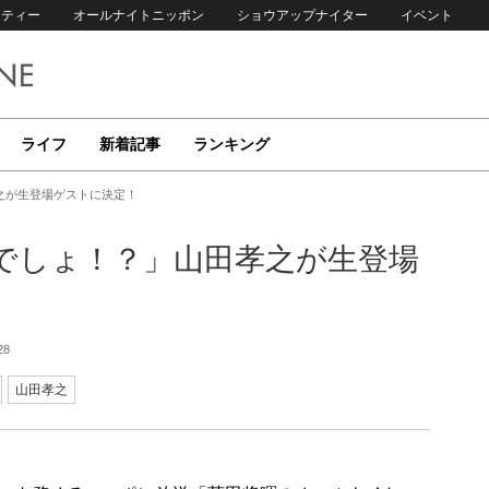
リティー
オールナイトニッポン
ショウアップナイター
イベント
ライフ
新着記事
ランキング
之が生登場ゲストに決定！
でしょ！？」山田孝之が生登場
28
山田孝之