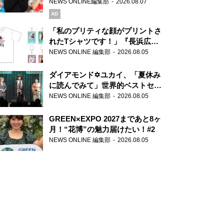
録で素顔全開！
NEWS ONLINE編集部
2026.08.07
AD
「私のプリティな顔がプリントさ
れたTシャツです！」『長浜広奈
天下無双』初の番組グッズ発売
NEWS ONLINE 編集部
2026.08.05
ダイアモンド✡ユカイ、「夏休み
に読んでみて」世界的ベストセラ
ー『アナスタシア』を紹介
NEWS ONLINE 編集部
2026.08.05
GREEN×EXPO 2027まであと8ヶ
月！“花博”の魅力届けたい！#2
NEWS ONLINE 編集部
2026.08.05