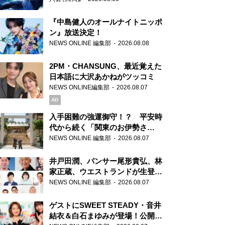
『中島健人のオールナイトニッポ
ン』放送決定！
NEWS ONLINE 編集部
2026.08.08
2PM・CHANSUNG、最近覚えた
日本語に大沢あかねがツッコミ
NEWS ONLINE編集部
2026.08.07
AD
入手困難の強運御守！？ 平安時
代から続く「関東のお伊勢さ
ま」、芝大神宮にてランパンプス
NEWS ONLINE 編集部
2026.08.07
が合格祈願！
井戸田潤、パンサー尾形貴弘、林
家正蔵、ウエストランドが生登
場！『ラジオビバリー昼ズ』
NEWS ONLINE 編集部
2026.08.07
ゲストにSWEET STEADY・音井
結衣＆白石まゆみが登場！公開収