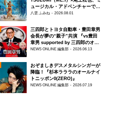
ュージカル・アドベンチャーで美
声を響かせる
八雲 ふみね
2026.08.01
三四郎とトヨタ自動車・豊田章男
会長が夢の“親子”共演 『vs豊田
章男 supported by 三四郎のオー
ルナイトニッポン0(ZERO)』
NEWS ONLINE 編集部
2026.06.13
N
おぞましきデスメタルシンガーが
降臨！『杉本ラララのオールナイ
トニッポン0(ZERO)』
NEWS ONLINE 編集部
2026.07.19
N