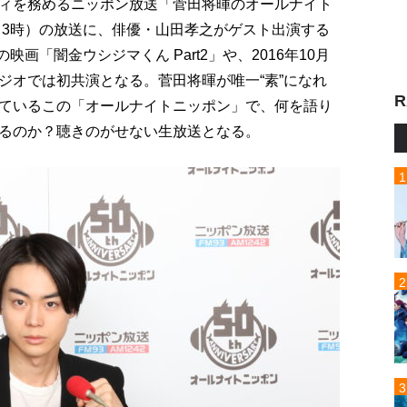
ィを務めるニッポン放送「菅田将暉のオールナイト
～3時）の放送に、俳優・山田孝之がゲスト出演する
映画「闇金ウシジマくん Part2」や、2016年10月
ジオでは初共演となる。菅田将暉が唯一“素”になれ
R
ているこの「オールナイトニッポン」で、何を語り
るのか？聴きのがせない生放送となる。