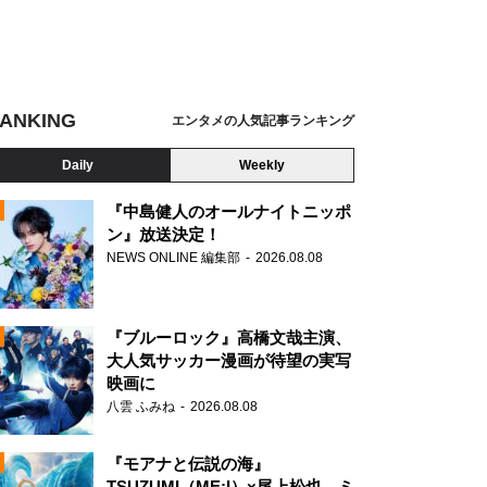
ANKING
エンタメの人気記事ランキング
Daily
Weekly
『中島健人のオールナイトニッポ
ン』放送決定！
NEWS ONLINE 編集部
2026.08.08
N
『ブルーロック』高橋文哉主演、
大人気サッカー漫画が待望の実写
映画に
八雲 ふみね
2026.08.08
『モアナと伝説の海』
TSUZUMI（ME:I）×尾上松也、ミ