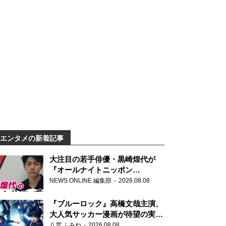
エンタメの新着記事
大注目の若手俳優・黒崎煌代が
『オールナイトニッポン
0(ZERO)』に初登場「今からとて
NEWS ONLINE 編集部
2026.08.08
もワクワクしております！」
『ブルーロック』高橋文哉主演、
大人気サッカー漫画が待望の実写
映画に
八雲 ふみね
2026.08.08