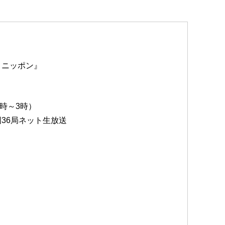
トニッポン』
1時～3時）
36局ネット生放送