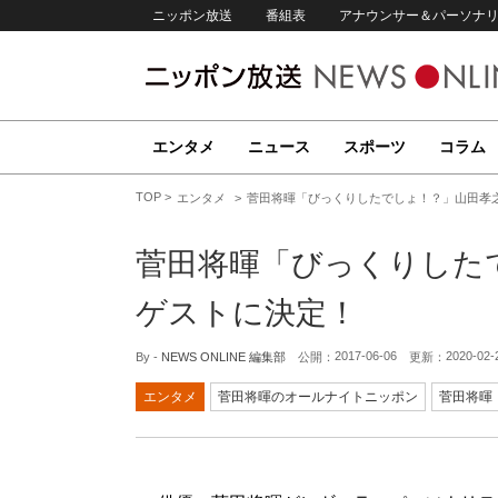
ニッポン放送
番組表
アナウンサー＆パーソナ
エンタメ
ニュース
スポーツ
コラム
TOP
エンタメ
菅田将暉「びっくりしたでしょ！？」山田孝
菅田将暉「びっくりした
ゲストに決定！
2017-06-06
2020-02-
By -
NEWS ONLINE 編集部
公開：
更新：
エンタメ
菅田将暉のオールナイトニッポン
菅田将暉