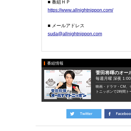
■ 番組ＨＰ
https://www.allnightnippon.com/
■ メールアドレス
suda@allnightnippon.com
番組情報
菅田将暉のオー
毎週月曜 深夜 1:00 -
映画・ドラマ・CM、
トニッポンで2時間ト