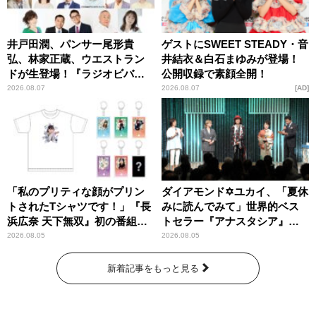
井戸田潤、パンサー尾形貴
ゲストにSWEET STEADY・音
弘、林家正蔵、ウエストラン
井結衣＆白石まゆみが登場！
ドが生登場！『ラジオビバリ
公開収録で素顔全開！
ー昼ズ』
2026.08.07
2026.08.07
AD
「私のプリティな顔がプリン
ダイアモンド✡ユカイ、「夏休
トされたTシャツです！」『長
みに読んでみて」世界的ベス
浜広奈 天下無双』初の番組グ
トセラー『アナスタシア』を
ッズ発売
紹介
2026.08.05
2026.08.05
新着記事をもっと見る