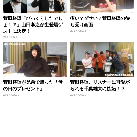
菅田将暉「びっくりしたでし
痛い？ダサい？菅田将暉の待
ょ！？」山田孝之が生登場ゲ
ち受け画面
ストに決定！
2017.05.26
2017.06.06
菅田将暉が兄弟で贈った「母
菅田将暉、リスナーに可愛が
の日のプレゼント」
られる千葉雄大に嫉妬！？
2017.05.19
2017.04.20