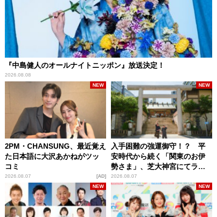
『中島健人のオールナイトニッポン』放送決定！
2026.08.08
NEW
NEW
2PM・CHANSUNG、最近覚え
入手困難の強運御守！？ 平
た日本語に大沢あかねがツッ
安時代から続く「関東のお伊
コミ
勢さま」、芝大神宮にてラン
パンプスが合格祈願！
2026.08.07
AD
2026.08.07
NEW
NEW