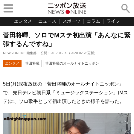
エンタメ
ニュース
スポーツ
コラム
ライフ
菅田将暉、ソロでMステ初出演「あんなに緊
張するんですね」
NEWS ONLINE 編集部
公開：
2017-06-09
（
2020-02-28
更新）
エンタメ
菅田将暉
菅田将暉のオールナイトニッポン
5日(月)深夜放送の「菅田将暉のオールナイトニッポン」
で、先日テレビ朝日系「ミュージックステーション」(Mス
テ)に、ソロ歌手として初出演したときの様子を語った。