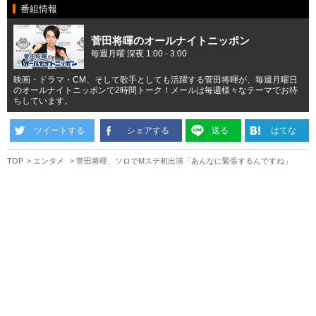
番組情報
菅田将暉のオールナイトニッポン
毎週月曜 深夜 1:00 - 3:00
映画・ドラマ・CM、そして歌手としても活躍する菅田将暉が、毎週月曜日
のオールナイトニッポンで2時間トーク！メールは毎週様々なテーマでお待
ちしています。
ツイートする
シェアする
送る
はてな
TOP
エンタメ
菅田将暉、ソロでMステ初出演「あんなに緊張するんですね」