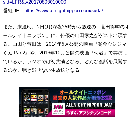
sid=LFR&t=20170606010000
番組HP：
https://www.allnightnippon.com/suda/
また、来週6月12日(月)深夜25時から放送の「菅田将暉のオ
ールナイトニッポン」に、俳優の山田孝之がゲスト出演す
る。山田と菅田は、2014年5月公開の映画『闇金ウシジマ
くん Part2』や、2016年10月公開の映画『何者』で共演し
ているが、ラジオでは初共演となる。どんな会話を展開す
るのか、聴き逃せない生放送となる。