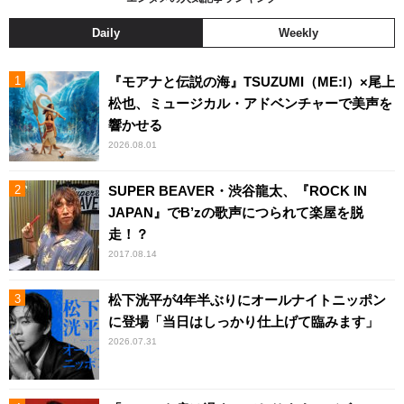
Daily
Weekly
『モアナと伝説の海』TSUZUMI（ME:I）×尾上
松也、ミュージカル・アドベンチャーで美声を
響かせる
2026.08.01
SUPER BEAVER・渋谷龍太、『ROCK IN
JAPAN』でB’zの歌声につられて楽屋を脱
走！？
2017.08.14
松下洸平が4年半ぶりにオールナイトニッポン
に登場「当日はしっかり仕上げて臨みます」
2026.07.31