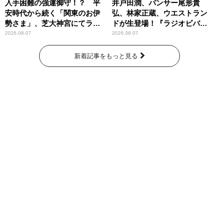
入手困難の強運御守！？ 平
井戸田潤、パンサー尾形貴
安時代から続く「関東のお伊
弘、林家正蔵、ウエストラン
勢さま」、芝大神宮にてラン
ドが生登場！『ラジオビバリ
パンプスが合格祈願！
ー昼ズ』
2026.08.07
2026.08.07
新着記事をもっと見る