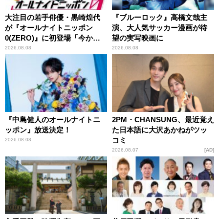
大注目の若手俳優・黒崎煌代
『ブルーロック』高橋文哉主
が『オールナイトニッポン
演、大人気サッカー漫画が待
0(ZERO)』に初登場「今から
望の実写映画に
とてもワクワクしておりま
2026.08.08
2026.08.08
す！」
『中島健人のオールナイトニ
2PM・CHANSUNG、最近覚え
ッポン』放送決定！
た日本語に大沢あかねがツッ
コミ
2026.08.08
2026.08.07
AD