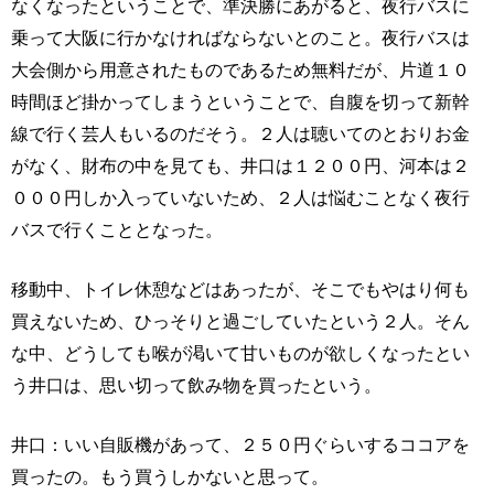
なくなったということで、準決勝にあがると、夜行バスに
乗って大阪に行かなければならないとのこと。夜行バスは
大会側から用意されたものであるため無料だが、片道１０
時間ほど掛かってしまうということで、自腹を切って新幹
線で行く芸人もいるのだそう。２人は聴いてのとおりお金
がなく、財布の中を見ても、井口は１２００円、河本は２
０００円しか入っていないため、２人は悩むことなく夜行
バスで行くこととなった。
移動中、トイレ休憩などはあったが、そこでもやはり何も
買えないため、ひっそりと過ごしていたという２人。そん
な中、どうしても喉が渇いて甘いものが欲しくなったとい
う井口は、思い切って飲み物を買ったという。
井口：いい自販機があって、２５０円ぐらいするココアを
買ったの。もう買うしかないと思って。