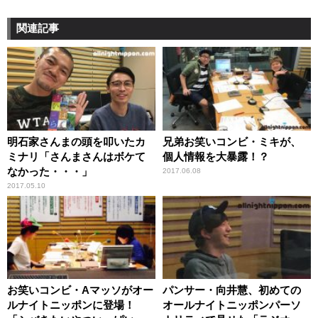
関連記事
明石家さんまの頭を叩いたカ
兄弟お笑いコンビ・ミキが、
ミナリ「さんまさんはボケて
個人情報を大暴露！？
なかった・・・」
2017.06.08
2017.05.10
お笑いコンビ・Aマッソがオー
パンサー・向井慧、初めての
ルナイトニッポンに登場！
オールナイトニッポンパーソ