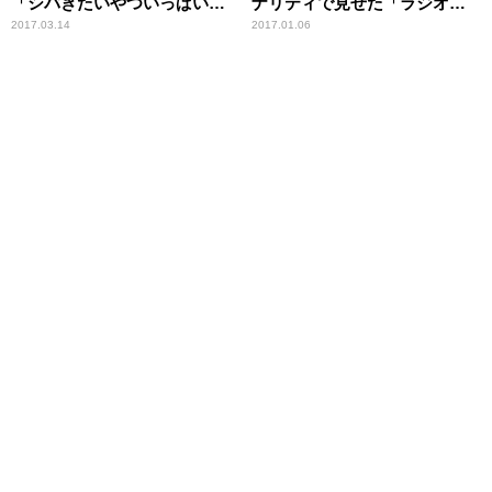
「シバきたいやついっぱいい
ナリティで見せた「ラジオ
る」
愛」
2017.03.14
2017.01.06