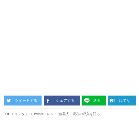
ツイートする
シェアする
送る
はてな
TOP
エンタメ
Twitterトレンド1位芸人、現在の収入を語る