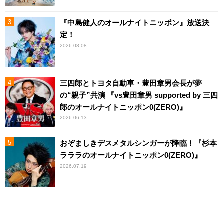
『中島健人のオールナイトニッポン』放送決
定！
2026.08.08
三四郎とトヨタ自動車・豊田章男会長が夢
の“親子”共演 『vs豊田章男 supported by 三四
郎のオールナイトニッポン0(ZERO)』
2026.06.13
おぞましきデスメタルシンガーが降臨！『杉本
ラララのオールナイトニッポン0(ZERO)』
2026.07.19