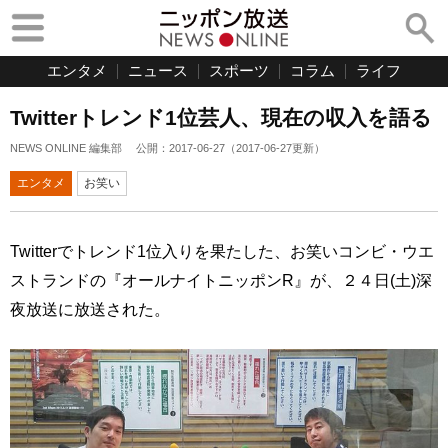
エンタメ
ニュース
スポーツ
コラム
ライフ
Twitterトレンド1位芸人、現在の収入を語る
NEWS ONLINE 編集部
公開：
2017-06-27
（
2017-06-27
更新）
エンタメ
お笑い
Twitterでトレンド1位入りを果たした、お笑いコンビ・ウエ
ストランドの『オールナイトニッポンR』が、２４日(土)深
夜放送に放送された。