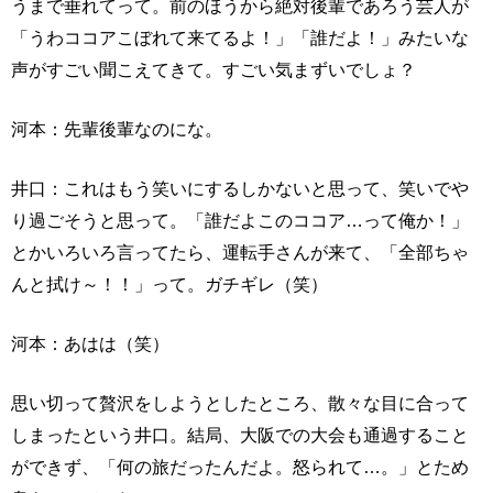
うまで垂れてって。前のほうから絶対後輩であろう芸人が
「うわココアこぼれて来てるよ！」「誰だよ！」みたいな
声がすごい聞こえてきて。すごい気まずいでしょ？
河本：先輩後輩なのにな。
井口：これはもう笑いにするしかないと思って、笑いでや
り過ごそうと思って。「誰だよこのココア…って俺か！」
とかいろいろ言ってたら、運転手さんが来て、「全部ちゃ
んと拭け～！！」って。ガチギレ（笑）
河本：あはは（笑）
思い切って贅沢をしようとしたところ、散々な目に合って
しまったという井口。結局、大阪での大会も通過すること
ができず、「何の旅だったんだよ。怒られて…。」とため