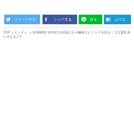
ツイートする
シェアする
送る
はてな
TOP
エンタメ
SUMMER SONICの仕掛け人が極秘エピソードを語る！【土屋礼央
レオなるど】