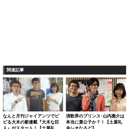
関連記事
なんと月刊ジャイアンツでビ
演歌界のプリンス･山内惠介は
ビる大木の新連載『大木な巨
本当に貴公子か？！【土屋礼
人』がスタート！【土屋礼央
央レオなるど】