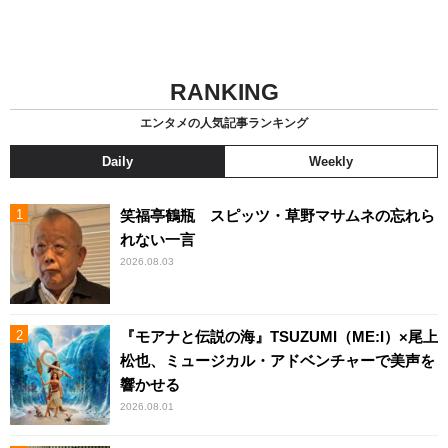
RANKING
エンタメの人気記事ランキング
Daily
Weekly
笑福亭鶴瓶 スピッツ・草野マサムネの忘れら
れない一言
2026.08.03
『モアナと伝説の海』TSUZUMI（ME:I）×尾上
松也、ミュージカル・アドベンチャーで美声を
響かせる
2026.08.01