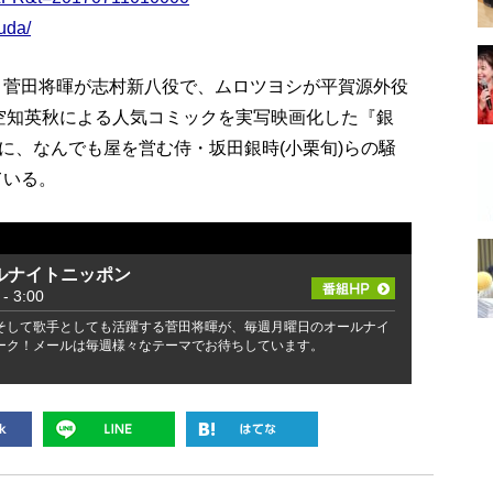
uda/
に、菅田将暉が志村新八役で、ムロツヨシが平賀源外役
る空知英秋による人気コミックを実写映画化した『銀
に、なんでも屋を営む侍・坂田銀時(小栗旬)らの騒
ている。
ルナイトニッポン
 3:00
そして歌手としても活躍する菅田将暉が、毎週月曜日のオールナイ
ーク！メールは毎週様々なテーマでお待ちしています。