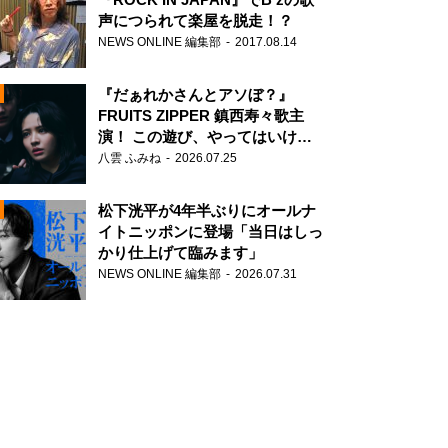
声につられて楽屋を脱走！？
NEWS ONLINE 編集部
2017.08.14
『だぁれかさんとアソぼ？』
FRUITS ZIPPER 鎮西寿々歌主
演！ この遊び、やってはいけま
せん。
八雲 ふみね
2026.07.25
N
松下洸平が4年半ぶりにオールナ
イトニッポンに登場「当日はしっ
かり仕上げて臨みます」
NEWS ONLINE 編集部
2026.07.31
N