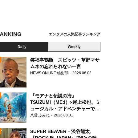
ANKING
エンタメの人気記事ランキング
Daily
Weekly
笑福亭鶴瓶 スピッツ・草野マサ
ムネの忘れられない一言
NEWS ONLINE 編集部
2026.08.03
N
『モアナと伝説の海』
TSUZUMI（ME:I）×尾上松也、ミ
ュージカル・アドベンチャーで美
声を響かせる
八雲 ふみね
2026.08.01
SUPER BEAVER・渋谷龍太、
『ROCK IN JAPAN』でB’zの歌