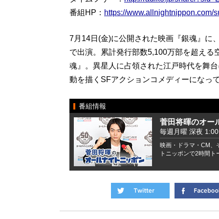
番組HP：
https://www.allnightnippon.com/s
7月14日(金)に公開された映画『銀魂』
で出演。累計発行部数5,100万部を超え
魂』。異星人に占領された江戸時代を舞台
動を描くSFアクションコメディーになっ
番組情報
菅田将暉のオー
毎週月曜 深夜 1:00 -
映画・ドラマ・CM、
トニッポンで2時間ト