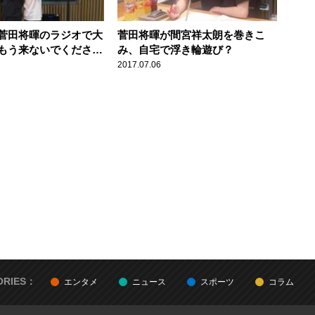
菅田将暉のラジオで大
菅田将暉が間宮祥太朗を巻きこ
もう来ないでください
み、自宅で浮き輪遊び？
2017.07.06
ORIES：
エンタメ
ニュース
スポーツ
コラム