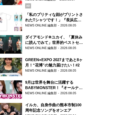
AD
「私のプリティな顔がプリントさ
れたTシャツです！」『長浜広奈
天下無双』初の番組グッズ発売
NEWS ONLINE 編集部
2026.08.05
ダイアモンド✡ユカイ、「夏休み
に読んでみて」世界的ベストセラ
ー『アナスタシア』を紹介
NEWS ONLINE 編集部
2026.08.05
GREEN×EXPO 2027まであと8ヶ
月！“花博”の魅力届けたい！#2
NEWS ONLINE 編集部
2026.08.05
9月は世界を舞台に活躍する
BABYMONSTER！『オールナイ
トニッポンPODCAST』月替わり
NEWS ONLINE 編集部
2026.08.05
パーソナリティ
イルカ、自身作曲の熊本市制100
周年記念ソングをオンエア