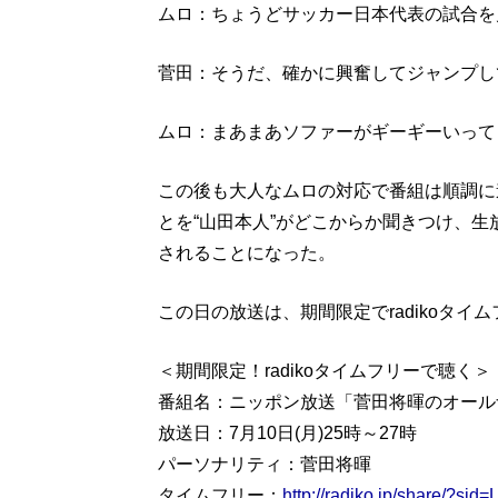
ムロ：ちょうどサッカー日本代表の試合を
菅田：そうだ、確かに興奮してジャンプし
ムロ：まあまあソファーがギーギーいって
この後も大人なムロの対応で番組は順調に
とを“山田本人”がどこからか聞きつけ、
されることになった。
この日の放送は、期間限定でradikoタ
＜期間限定！radikoタイムフリーで聴く＞
番組名：ニッポン放送「菅田将暉のオール
放送日：7月10日(月)25時～27時
パーソナリティ：菅田将暉
タイムフリー：
http://radiko.jp/share/?s