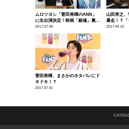
ムロツヨシ「菅田将暉のANN」
山田孝之、
に生出演決定！映画「銀魂」裏話
暴走！？「
も！？
（笑）」
2017.07.08
2017.06.15
菅田将暉、まさかのネタバレにド
キドキ！？
2017.07.01
CATEG