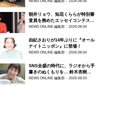
NEWS ONLINE 編集部
2026.08.04
朝井リョウ、知花くららが特別審
査員を務めたエッセイコンテスト
の特別番組「#いまあなたに伝え
NEWS ONLINE 編集部
2026.08.04
たいこと」
由紀さおりが14年ぶりに『オール
ナイトニッポン』に登場！
NEWS ONLINE 編集部
2026.08.04
SNS全盛の時代に、ラジオから手
書きのぬくもりを… 鈴木杏樹の
直筆はがきが届く！
NEWS ONLINE 編集部
2026.08.03
『MUSIC10』こちら有楽町駅前
郵便局