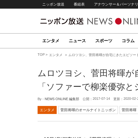
ニッポン放送
番組表
アナウンサー＆パーソナ
エンタメ
ニュース
スポーツ
コラム
TOP
エンタメ
ムロツヨシ、菅田将暉が自宅にきたエピソー
ムロツヨシ、菅田将暉が
「ソファーで柳楽優弥と
2017-07-14
2020-02-
By -
NEWS ONLINE 編集部
公開：
更新：
エンタメ
菅田将暉のオールナイトニッポン
菅田将暉