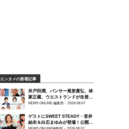
エンタメの新着記事
井戸田潤、パンサー尾形貴弘、林
家正蔵、ウエストランドが生登
場！『ラジオビバリー昼ズ』
NEWS ONLINE 編集部
2026.08.07
ゲストにSWEET STEADY・音井
結衣＆白石まゆみが登場！公開収
録で素顔全開！
NEWS ONLINE編集部
2026.08.07