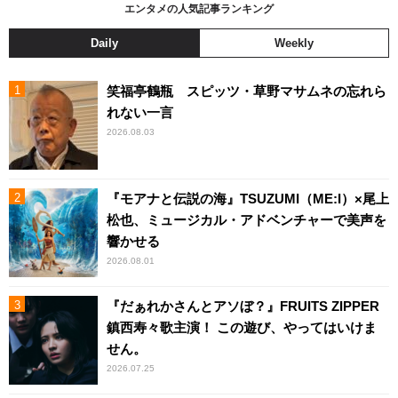
エンタメの人気記事ランキング
Daily
Weekly
笑福亭鶴瓶 スピッツ・草野マサムネの忘れら
れない一言
2026.08.03
『モアナと伝説の海』TSUZUMI（ME:I）×尾上
松也、ミュージカル・アドベンチャーで美声を
響かせる
2026.08.01
『だぁれかさんとアソぼ？』FRUITS ZIPPER
鎮西寿々歌主演！ この遊び、やってはいけま
せん。
2026.07.25