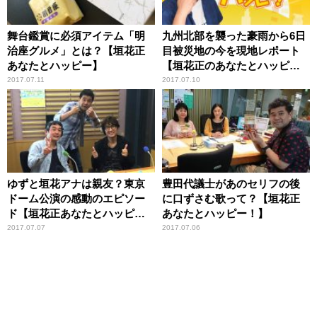
舞台鑑賞に必須アイテム「明
九州北部を襲った豪雨から6日
治座グルメ」とは？【垣花正
目被災地の今を現地レポート
あなたとハッピー】
【垣花正のあなたとハッピ
ー！】
2017.07.11
2017.07.10
ゆずと垣花アナは親友？東京
豊田代議士があのセリフの後
ドーム公演の感動のエピソー
に口ずさむ歌って？【垣花正
ド【垣花正あなたとハッピ
あなたとハッピー！】
ー】
2017.07.07
2017.07.06