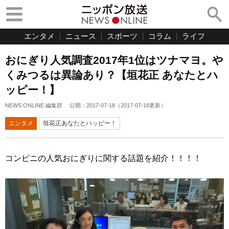
エンタメ
ニュース
スポーツ
コラム
ライフ
おにぎり人気調査2017年1位はツナマヨ。や
くみつるは異論あり？【垣花正 あなたとハ
ッピー！】
NEWS ONLINE 編集部
公開：
2017-07-18
（
2017-07-18
更新）
エンタメ
垣花正あなたとハッピー！
コンビニの人気おにぎりに関する話題を紹介！！！！