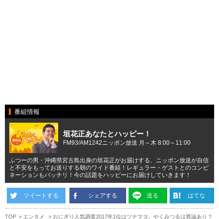
番組情報
垣花正あなたとハッピー！
FM93/AM1242ニッポン放送 月～木 8:00～11:00
ふつーの男・沖縄県宮古島出身の垣花正がお届けする、ニッポン放送が自信
と不安をもってお送りする朝のワイド番組！レギュラー・ゲストとのコンビ
ネーションもバッチリ！今の話題をハッピーにお届けしていきます！
ツイートする
シェアする
送る
はてな
TOP
エンタメ
おにぎり人気調査2017年1位はツナマヨ。やくみつるは異論あり？