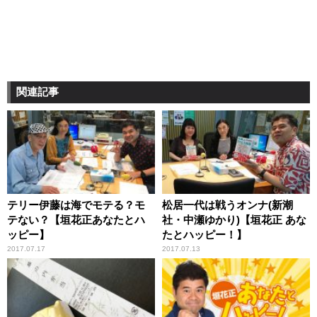
関連記事
テリー伊藤は海でモテる？モ
松居一代は戦うオンナ(新潮
テない？【垣花正あなたとハ
社・中瀬ゆかり)【垣花正 あな
ッピー】
たとハッピー！】
2017.07.17
2017.07.13