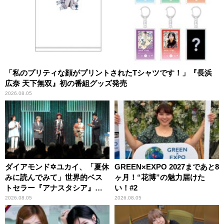
「私のプリティな顔がプリントされたTシャツです！」『長浜
広奈 天下無双』初の番組グッズ発売
2026.08.05
ダイアモンド✡ユカイ、「夏休
GREEN×EXPO 2027まであと8
みに読んでみて」世界的ベス
ヶ月！“花博”の魅力届けた
トセラー『アナスタシア』を
い！#2
紹介
2026.08.05
2026.08.05