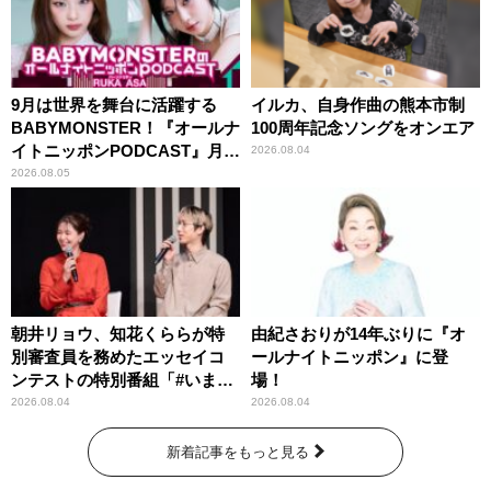
9月は世界を舞台に活躍する
イルカ、自身作曲の熊本市制
BABYMONSTER！『オールナ
100周年記念ソングをオンエア
イトニッポンPODCAST』月替
2026.08.04
わりパーソナリティ
2026.08.05
朝井リョウ、知花くららが特
由紀さおりが14年ぶりに『オ
別審査員を務めたエッセイコ
ールナイトニッポン』に登
ンテストの特別番組「#いまあ
場！
なたに伝えたいこと」
2026.08.04
2026.08.04
新着記事をもっと見る