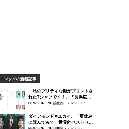
エンタメの新着記事
「私のプリティな顔がプリントさ
れたTシャツです！」『長浜広奈
天下無双』初の番組グッズ発売
NEWS ONLINE 編集部
2026.08.05
ダイアモンド✡ユカイ、「夏休み
に読んでみて」世界的ベストセラ
ー『アナスタシア』を紹介
NEWS ONLINE 編集部
2026.08.05