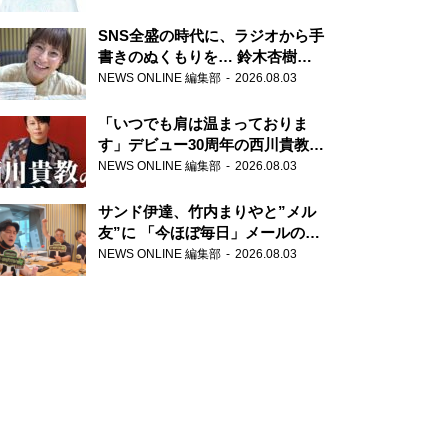
SNS全盛の時代に、ラジオから手
書きのぬくもりを… 鈴木杏樹の
直筆はがきが届く！
NEWS ONLINE 編集部
2026.08.03
『MUSIC10』こちら有楽町駅前
郵便局
「いつでも肩は温まっておりま
す」デビュー30周年の西川貴教が
『オールナイトニッポン』に登
NEWS ONLINE 編集部
2026.08.03
場！
サンド伊達、竹内まりやと”メル
友”に 「今ほぼ毎日」メールのや
り取り明かす
NEWS ONLINE 編集部
2026.08.03