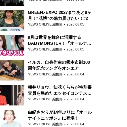
GREEN×EXPO 2027まであと8ヶ
月！“花博”の魅力届けたい！#2
NEWS ONLINE 編集部
2026.08.05
9月は世界を舞台に活躍する
BABYMONSTER！『オールナイ
トニッポンPODCAST』月替わり
NEWS ONLINE 編集部
2026.08.05
パーソナリティ
イルカ、自身作曲の熊本市制100
周年記念ソングをオンエア
NEWS ONLINE 編集部
2026.08.04
朝井リョウ、知花くららが特別審
査員を務めたエッセイコンテスト
の特別番組「#いまあなたに伝え
NEWS ONLINE 編集部
2026.08.04
たいこと」
由紀さおりが14年ぶりに『オール
ナイトニッポン』に登場！
NEWS ONLINE 編集部
2026.08.04