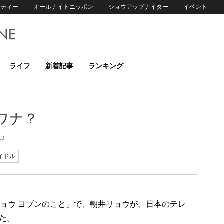
リティー
オールナイトニッポン
ショウアップナイター
イベント
ライフ
新着記事
ランキング
ワナ？
19
イドル
リョウ ヨブンのこと」で、朝井リョウが、日本のテレ
た。