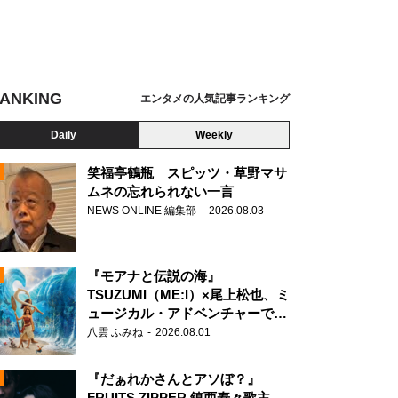
ANKING
エンタメの人気記事ランキング
Daily
Weekly
笑福亭鶴瓶 スピッツ・草野マサ
ムネの忘れられない一言
NEWS ONLINE 編集部
2026.08.03
N
『モアナと伝説の海』
TSUZUMI（ME:I）×尾上松也、ミ
ュージカル・アドベンチャーで美
声を響かせる
八雲 ふみね
2026.08.01
『だぁれかさんとアソぼ？』
FRUITS ZIPPER 鎮西寿々歌主