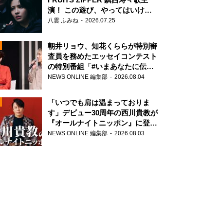
演！ この遊び、やってはいけま
せん。
八雲 ふみね
2026.07.25
朝井リョウ、知花くららが特別審
査員を務めたエッセイコンテスト
の特別番組「#いまあなたに伝え
たいこと」
NEWS ONLINE 編集部
2026.08.04
N
「いつでも肩は温まっておりま
す」デビュー30周年の西川貴教が
『オールナイトニッポン』に登
場！
NEWS ONLINE 編集部
2026.08.03
N