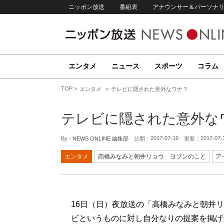
ニッポン放送
番組表
アナウンサー＆パーソナ
エンタメ
ニュース
スポーツ
コラム
TOP
エンタメ
テレビに隠された意外なワナ？
テレビに隠された意外な
2017-07-19
2017-07-
By -
NEWS ONLINE 編集部
公開：
更新：
エンタメ
高橋みなみと朝井リョウ ヨブンのこと
ア
16日（日）夜放送の「高橋みなみと朝井
ビというものに対し自分なりの提案を掲げ