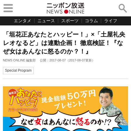
エンタメ
ニュース
スポーツ
コラム
ライフ
「垣花正あなたとハッピー！」×「土屋礼央
レオなるど」は連動企画！ 徹底検証！『な
ぜ女はあんなに怒るのか？！』
NEWS ONLINE 編集部
公開：
2017-08-07
（
2017-08-07
更新）
Special Program