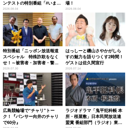
ンテストの特別番組「#いまあ
場！
なたに伝えたいこと」
2026.08.04
2026.08.04
特別番組「ニッポン放送報道
はっしーと磯山さやかがしら
スペシャル 特殊詐欺をなく
すの魅力を語りつくす2時間！
せ！～被害者・加害者・警視
ゲストは佐久間宣行
庁が語るトクリュウの実態
2026.07.30
2026.07.14
～」放送
広島競輪場で“チャリ”トー
ラジオドラマ「鬼平犯科帳 本
ク！『パンサー向井のチャリ
所・桜屋敷」日本民間放送連
で60分』
盟賞 番組部門（ラジオ）東京