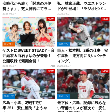
安時代から続く「関東のお伊
弘、林家正蔵、ウエストラン
勢さま」、芝大神宮にてラン
ドが生登場！『ラジオビバリ
パンプスが合格祈願！
ー昼ズ』
2026.08.07
2026.08.07
NEW
NEW
エンタメ
スポーツ
ゲストにSWEET STEADY・音
巨人・松本剛、2番の仕事 安
井結衣＆白石まゆみが登場！
仁屋氏「逆方向に良いバッテ
公開収録で素顔全開！
ィング」
2026.08.07
AD
2026.08.07
NEW
NEW
スポーツ
スポーツ
広島・小園、3安打で打
最下位・広島、記録に残らな
率.251 安仁屋氏「ようや
い守備のミスが相次ぐ 安仁