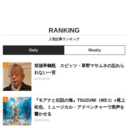
RANKING
人気記事ランキング
Daily
Weekly
笑福亭鶴瓶 スピッツ・草野マサムネの忘れら
れない一言
2026.08.03
『モアナと伝説の海』TSUZUMI（ME:I）×尾上
松也、ミュージカル・アドベンチャーで美声を
響かせる
2026.08.01