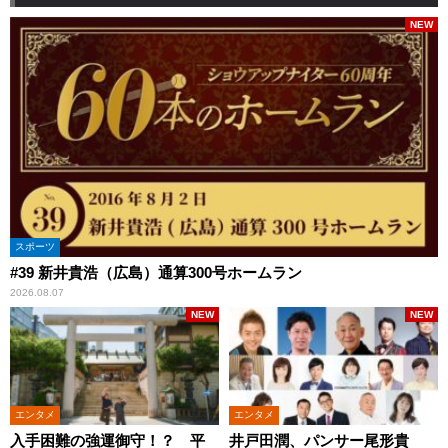
NEW
スポーツ
#39 新井貴浩（広島）通算300号ホームラン
2026.08.07
NEW
NEW
エンタメ
エンタメ
入手困難の強運御守！？ 平
井戸田潤、パンサー尾形貴