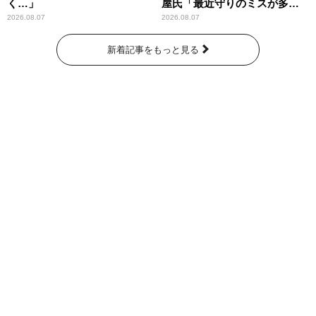
く…」
屋氏「最近守りのミスが多
い」
2026.08.07
2026.08.07
新着記事をもっと見る