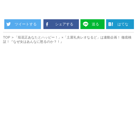
ツイートする
シェアする
送る
はてな
TOP
「垣花正あなたとハッピー！」×「土屋礼央レオなるど」は連動企画！ 徹底検
証！『なぜ女はあんなに怒るのか？！』