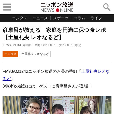
エンタメ
ニュース
スポーツ
コラム
ライフ
彦摩呂が教える 家庭を円満に保つ食レポ
【土屋礼央 レオなるど】
NEWS ONLINE 編集部
公開：
2017-08-10
（
2017-08-10
更新）
エンタメ
土屋礼央レオなるど
FM93AM1242ニッポン放送のお昼の番組『
土屋礼央レオな
るど
』
8/9(水)の放送には、ゲストに彦摩呂さんが登場！