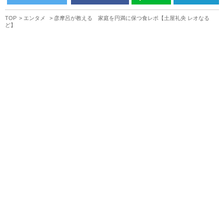
TOP
エンタメ
彦摩呂が教える 家庭を円満に保つ食レポ【土屋礼央 レオなる
ど】