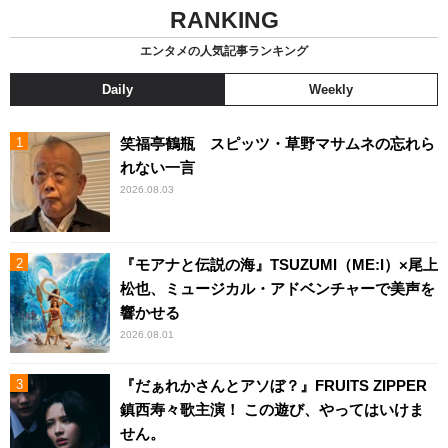
RANKING
エンタメの人気記事ランキング
Daily
Weekly
笑福亭鶴瓶 スピッツ・草野マサムネの忘れら
れない一言
2026.08.03
『モアナと伝説の海』TSUZUMI（ME:I）×尾上
松也、ミュージカル・アドベンチャーで美声を
響かせる
2026.08.01
『だぁれかさんとアソぼ？』FRUITS ZIPPER
鎮西寿々歌主演！ この遊び、やってはいけま
せん。