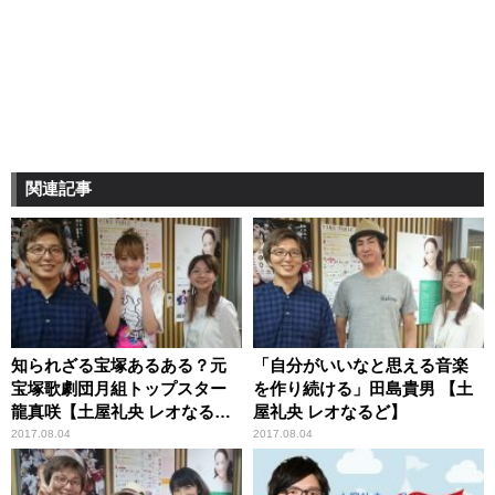
関連記事
知られざる宝塚あるある？元
「自分がいいなと思える音楽
宝塚歌劇団月組トップスター
を作り続ける」田島貴男 【土
龍真咲【土屋礼央 レオなる
屋礼央 レオなるど】
ど】
2017.08.04
2017.08.04