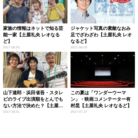
家族の情報はネットで知る芸
ジャケット写真の素敵なおみ
能一家【土屋礼央 レオなる
足でざわざわ【土屋礼央 レオ
ど】
なるど】
2017.08.03
2017.08.03
山下達郎・浜田省吾・スタレ
この夏は「ワンダーウーマ
ビのライブ出演順をとんでも
ン」・映画コメンテーター有
ない方法で決めた？【土屋礼
村昆【土屋礼央 レオなるど】
央 レオなるど】
2017.08.01
2017.07.27