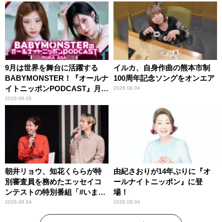
9月は世界を舞台に活躍する
イルカ、自身作曲の熊本市制
BABYMONSTER！『オールナ
100周年記念ソングをオンエア
イトニッポンPODCAST』月替
2026.08.04
わりパーソナリティ
2026.08.05
朝井リョウ、知花くららが特
由紀さおりが14年ぶりに『オ
別審査員を務めたエッセイコ
ールナイトニッポン』に登
ンテストの特別番組「#いまあ
場！
なたに伝えたいこと」
2026.08.04
2026.08.04