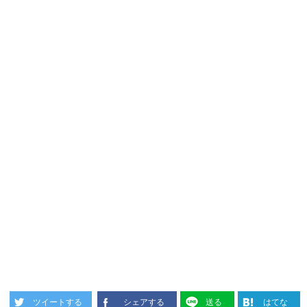
ツイートする
シェアする
送る
はてな