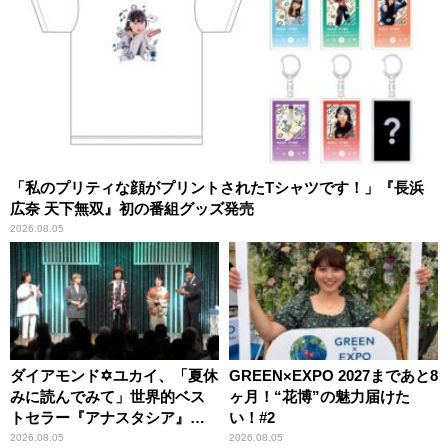
「私のプリティな顔がプリントされたTシャツです！」『長浜
広奈 天下無双』初の番組グッズ発売
2026.08.05
ダイアモンド✡ユカイ、「夏休
GREEN×EXPO 2027まであと8
みに読んでみて」世界的ベス
ヶ月！“花博”の魅力届けた
トセラー『アナスタシア』を
い！#2
紹介
2026.08.05
2026.08.05