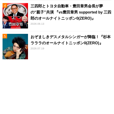
三四郎とトヨタ自動車・豊田章男会長が夢
の“親子”共演 『vs豊田章男 supported by 三四
郎のオールナイトニッポン0(ZERO)』
2026.06.13
おぞましきデスメタルシンガーが降臨！『杉本
ラララのオールナイトニッポン0(ZERO)』
2026.07.19