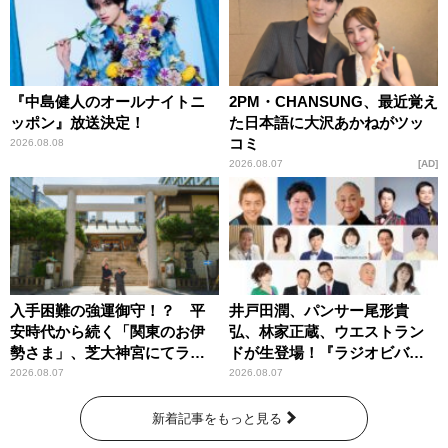
『中島健人のオールナイトニ
2PM・CHANSUNG、最近覚え
ッポン』放送決定！
た日本語に大沢あかねがツッ
コミ
2026.08.08
2026.08.07
AD
入手困難の強運御守！？ 平
井戸田潤、パンサー尾形貴
安時代から続く「関東のお伊
弘、林家正蔵、ウエストラン
勢さま」、芝大神宮にてラン
ドが生登場！『ラジオビバリ
パンプスが合格祈願！
ー昼ズ』
2026.08.07
2026.08.07
新着記事をもっと見る