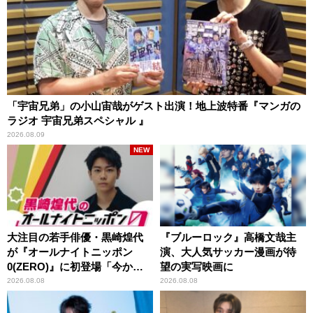
「宇宙兄弟」の小山宙哉がゲスト出演！地上波特番『マンガの
ラジオ 宇宙兄弟スペシャル 』
2026.08.09
NEW
大注目の若手俳優・黒崎煌代
『ブルーロック』高橋文哉主
が『オールナイトニッポン
演、大人気サッカー漫画が待
0(ZERO)』に初登場「今から
望の実写映画に
とてもワクワクしておりま
2026.08.08
2026.08.08
す！」