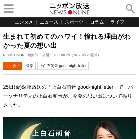
エンタメ
ニュース
スポーツ
コラム
ライフ
生まれて初めてのハワイ！憧れる理由がわ
かった夏の想い出
NEWS ONLINE 編集部
公開：
2017-08-29
（
2017-08-29
更新）
エンタメ
音楽
上白石萌音 good-night letter
25日(金)深夜放送の「上白石萌音 good‐night letter」で、パ
ーソナリティの上白石萌音が、今夏の思い出について振り
返った。