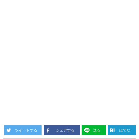
ツイートする
シェアする
送る
はてな