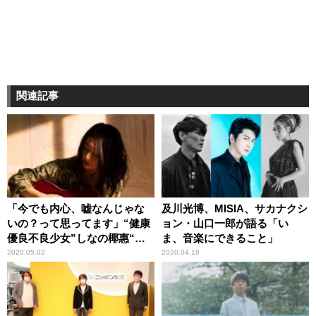
関連記事
「今でも内心、嘘なんじゃな
及川光博、MISIA、サカナクシ
いの？って思ってます」“健康
ョン・山口一郎が語る「い
優良不良少女”しなの椰惠“オ
ま、音楽にできること」
ールナイトニッポン”初登場！
2020.05.02
2020.04.18