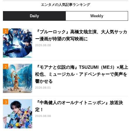
エンタメの人気記事ランキング
Daily
Weekly
『ブルーロック』高橋文哉主演、大人気サッカ
ー漫画が待望の実写映画に
2026.08.08
『モアナと伝説の海』TSUZUMI（ME:I）×尾上
松也、ミュージカル・アドベンチャーで美声を
響かせる
2026.08.01
『中島健人のオールナイトニッポン』放送決
定！
2026.08.08