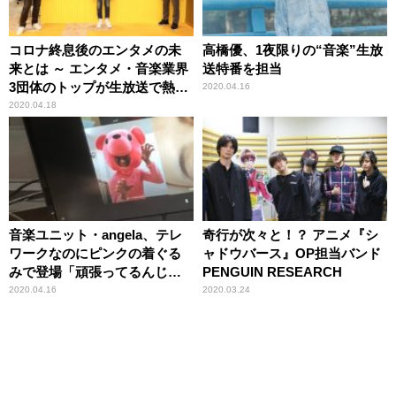
コロナ終息後のエンタメの未
高橋優、1夜限りの“音楽”生放
来とは ～ エンタメ・音楽業界
送特番を担当
3団体のトップが生放送で熱く
2020.04.16
語った3時間
2020.04.18
音楽ユニット・angela、テレ
奇行が次々と！？ アニメ『シ
ワークなのにピンクの着ぐる
ャドウバース』OP担当バンド
みで登場「頑張ってるんじゃ
PENGUIN RESEARCH
ないんです」
2020.04.16
2020.03.24