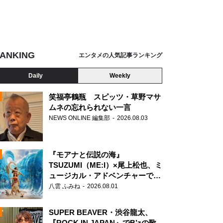
ANKING
エンタメの人気記事ランキング
Daily
Weekly
笑福亭鶴瓶 スピッツ・草野マサ
ムネの忘れられない一言
NEWS ONLINE 編集部
2026.08.03
N
『モアナと伝説の海』
TSUZUMI（ME:I）×尾上松也、ミ
ュージカル・アドベンチャーで美
声を響かせる
八雲 ふみね
2026.08.01
SUPER BEAVER・渋谷龍太、
『ROCK IN JAPAN』でB’zの歌