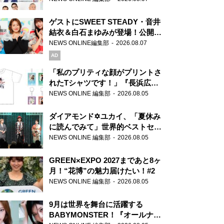
ゲストにSWEET STEADY・音井
結衣＆白石まゆみが登場！公開収
録で素顔全開！
NEWS ONLINE編集部
2026.08.07
AD
「私のプリティな顔がプリントさ
れたTシャツです！」『長浜広奈
天下無双』初の番組グッズ発売
NEWS ONLINE 編集部
2026.08.05
ダイアモンド✡ユカイ、「夏休み
に読んでみて」世界的ベストセラ
ー『アナスタシア』を紹介
NEWS ONLINE 編集部
2026.08.05
GREEN×EXPO 2027まであと8ヶ
月！“花博”の魅力届けたい！#2
NEWS ONLINE 編集部
2026.08.05
9月は世界を舞台に活躍する
BABYMONSTER！『オールナイ