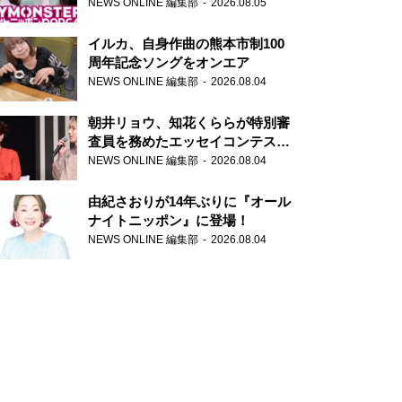
トニッポンPODCAST』月替わり
NEWS ONLINE 編集部
2026.08.05
パーソナリティ
イルカ、自身作曲の熊本市制100
周年記念ソングをオンエア
NEWS ONLINE 編集部
2026.08.04
朝井リョウ、知花くららが特別審
査員を務めたエッセイコンテスト
の特別番組「#いまあなたに伝え
NEWS ONLINE 編集部
2026.08.04
たいこと」
由紀さおりが14年ぶりに『オール
ナイトニッポン』に登場！
NEWS ONLINE 編集部
2026.08.04