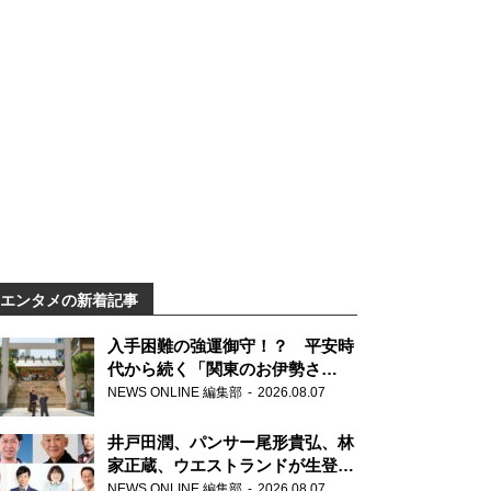
エンタメの新着記事
入手困難の強運御守！？ 平安時
代から続く「関東のお伊勢さ
ま」、芝大神宮にてランパンプス
NEWS ONLINE 編集部
2026.08.07
が合格祈願！
井戸田潤、パンサー尾形貴弘、林
家正蔵、ウエストランドが生登
場！『ラジオビバリー昼ズ』
NEWS ONLINE 編集部
2026.08.07