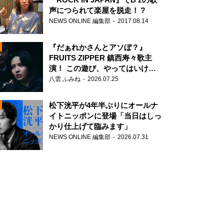
声につられて楽屋を脱走！？
NEWS ONLINE 編集部
2017.08.14
『だぁれかさんとアソぼ？』
FRUITS ZIPPER 鎮西寿々歌主
演！ この遊び、やってはいけま
せん。
八雲 ふみね
2026.07.25
N
松下洸平が4年半ぶりにオールナ
イトニッポンに登場「当日はしっ
かり仕上げて臨みます」
NEWS ONLINE 編集部
2026.07.31
N