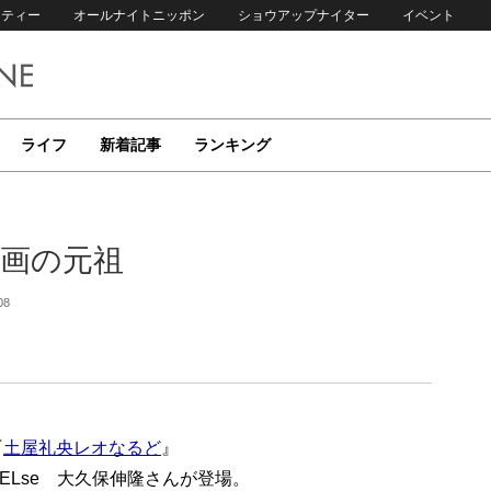
リティー
オールナイトニッポン
ショウアップナイター
イベント
ライフ
新着記事
ランキング
企画の元祖
08
『
土屋礼央レオなるど
』
ng ELse 大久保伸隆さんが登場。