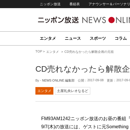
ニッポン放送
番組表
アナウンサー＆パーソナ
エンタメ
ニュース
スポーツ
コラム
TOP
エンタメ
CD売れなかったら解散企画の元祖
CD売れなかったら解散
2017-09-08
2017-09-
By -
NEWS ONLINE 編集部
公開：
更新：
エンタメ
土屋礼央レオなるど
FM93AM1242ニッポン放送のお昼の番組
9/7(木)の放送には、ゲストに元Somethi