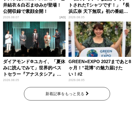
井結衣＆白石まゆみが登場！
トされたTシャツです！」『長
公開収録で素顔全開！
浜広奈 天下無双』初の番組グ
ッズ発売
2026.08.07
AD
2026.08.05
ダイアモンド✡ユカイ、「夏休
GREEN×EXPO 2027まであと8
みに読んでみて」世界的ベス
ヶ月！“花博”の魅力届けた
トセラー『アナスタシア』を
い！#2
紹介
2026.08.05
2026.08.05
新着記事をもっと見る