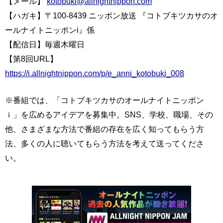
【メール】
kotobuki@allnightnippon.com
【ハガキ】〒100-8439 ニッポン放送 『コトブキツカサのオ
ールナイトニッポンi』係
【配信日】毎週木曜日
【第8回URL】
https://i.allnightnippon.com/p/e_anni_kotobuki_008
※番組では、「コトブキツカサのオールナイトニッポン
ｉ」を広めるアイデアを募集中。SNS、学校、職場、その
他、さまざまな方法で番組の存在を広く知ってもらう方
法、多くの人に聴いてもらう方法を考えて送ってくださ
い。