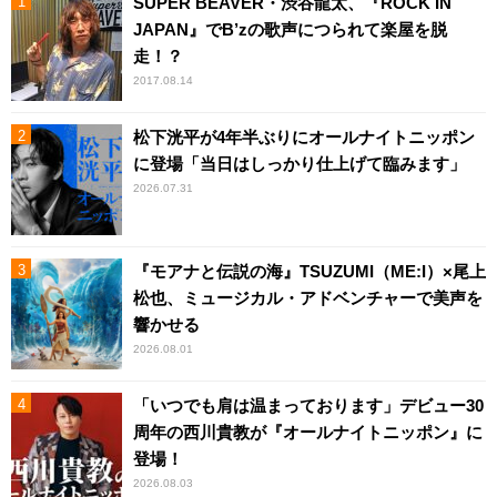
SUPER BEAVER・渋谷龍太、『ROCK IN
JAPAN』でB’zの歌声につられて楽屋を脱
走！？
2017.08.14
松下洸平が4年半ぶりにオールナイトニッポン
に登場「当日はしっかり仕上げて臨みます」
2026.07.31
『モアナと伝説の海』TSUZUMI（ME:I）×尾上
松也、ミュージカル・アドベンチャーで美声を
響かせる
2026.08.01
「いつでも肩は温まっております」デビュー30
周年の西川貴教が『オールナイトニッポン』に
登場！
2026.08.03