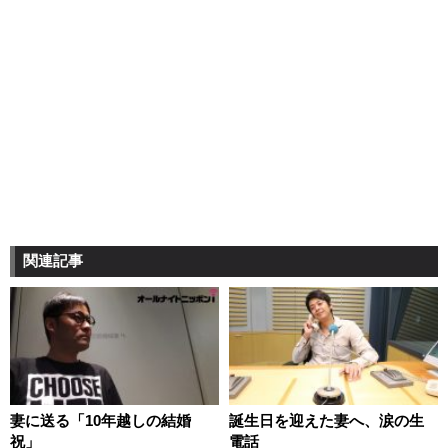
関連記事
妻に送る「10年越しの結婚
誕生日を迎えた妻へ、涙の生
祝」
電話