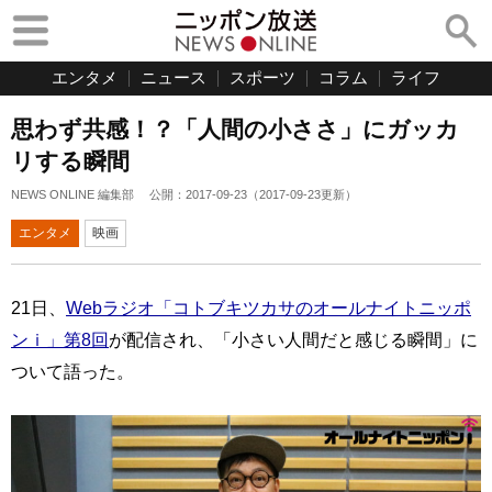
エンタメ
ニュース
スポーツ
コラム
ライフ
思わず共感！？「人間の小ささ」にガッカ
リする瞬間
NEWS ONLINE 編集部
公開：
2017-09-23
（
2017-09-23
更新）
エンタメ
映画
21日、
Webラジオ「コトブキツカサのオールナイトニッポ
ンｉ」第8回
が配信され、「小さい人間だと感じる瞬間」に
ついて語った。