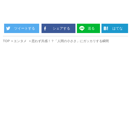
ツイートする
シェアする
送る
はてな
TOP
エンタメ
思わず共感！？「人間の小ささ」にガッカリする瞬間