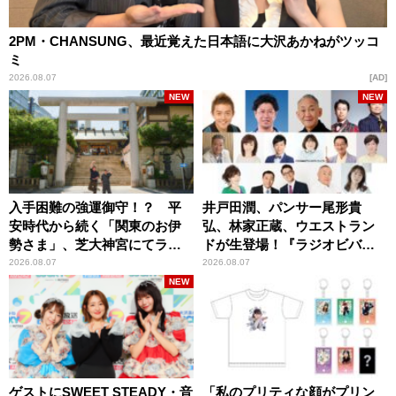
2PM・CHANSUNG、最近覚えた日本語に大沢あかねがツッコ
ミ
2026.08.07
AD
NEW
NEW
入手困難の強運御守！？ 平
井戸田潤、パンサー尾形貴
安時代から続く「関東のお伊
弘、林家正蔵、ウエストラン
勢さま」、芝大神宮にてラン
ドが生登場！『ラジオビバリ
パンプスが合格祈願！
ー昼ズ』
2026.08.07
2026.08.07
NEW
ゲストにSWEET STEADY・音
「私のプリティな顔がプリン