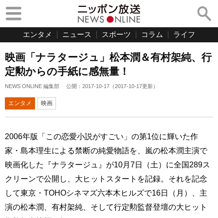
エンタメ
ニュース
スポーツ
コラム
ライフ
映画「ナラタージュ」松本潤＆有村架純、行
定勲からの手紙に感無量！
NEWS ONLINE 編集部
公開：
2017-10-17
（
2017-10-17
更新）
エンタメ
映画
2006年版「この恋愛小説がすごい」の第1位に輝いた作
家・島本理生による禁断の純愛物語を、嵐の松本潤主演で
映画化した『ナラタージュ』が10月7日（土）に全国289ス
クリーンで公開し、大ヒットスタートを記録。それを記念
して東京・TOHOシネマズ六本木ヒルズで16日（月）、主
演の松本潤、有村架純、そして行定勲監督登壇の大ヒット