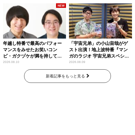
NEW
年越し特番で最高のパフォー
「宇宙兄弟」の小山宙哉がゲ
マンスをみせたお笑いコン
スト出演！地上波特番『マン
ビ・ガクヅケが満を持して
ガのラジオ 宇宙兄弟スペシャ
『オールナイトニッポン
ル 』
2026.08.10
2026.08.09
0(ZERO)』に登場！
新着記事をもっと見る