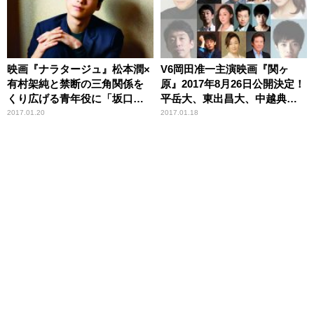
映画『ナラタージュ』松本潤×
V6岡田准一主演映画『関ヶ
有村架純と禁断の三角関係を
原』2017年8月26日公開決定！
くり広げる青年役に「坂口健
平岳大、東出昌大、中越典子
太郎」が決定！
など豪華キャストが発表！
2017.01.20
2017.01.18