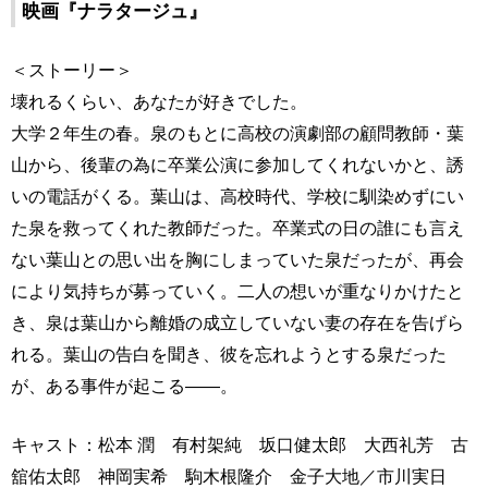
映画『ナラタージュ』
＜ストーリー＞
壊れるくらい、あなたが好きでした。
大学２年生の春。泉のもとに高校の演劇部の顧問教師・葉
山から、後輩の為に卒業公演に参加してくれないかと、誘
いの電話がくる。葉山は、高校時代、学校に馴染めずにい
た泉を救ってくれた教師だった。卒業式の日の誰にも言え
ない葉山との思い出を胸にしまっていた泉だったが、再会
により気持ちが募っていく。二人の想いが重なりかけたと
き、泉は葉山から離婚の成立していない妻の存在を告げら
れる。葉山の告白を聞き、彼を忘れようとする泉だった
が、ある事件が起こる――。
キャスト：松本 潤 有村架純 坂口健太郎 大西礼芳 古
舘佑太郎 神岡実希 駒木根隆介 金子大地／市川実日