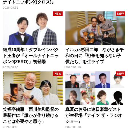
ナイトニッポンX(クロス)』
2026.08.11
NEW
NEW
結成10周年！ダブルインパク
イルカ×杉田二郎 ながさき平
ト王者が『オールナイトニッ
和の日に「戦争を知らない子
ポン0(ZERO)』初登場
供たち」を生ライブ
2026.08.10
2026.08.10
NEW
NEW
笑福亭鶴瓶 西川美和監督の
真夏のお昼に連日豪華ゲスト
最新作に「誰かが作り続ける
が生登場『ナイツ ザ・ラジオ
ことは必要やと思う」
ショー』
2026.08.10
2026.08.10