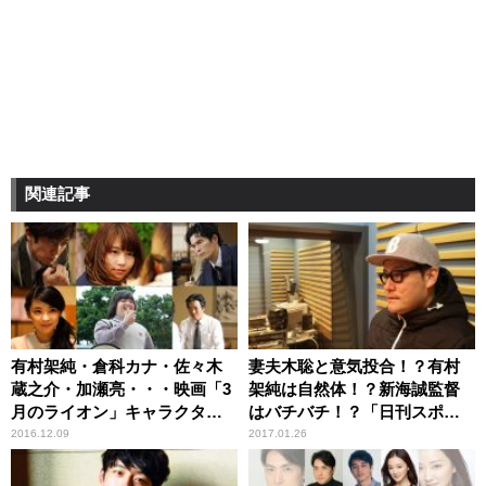
関連記事
有村架純・倉科カナ・佐々木
妻夫木聡と意気投合！？有村
蔵之介・加瀬亮・・・映画「3
架純は自然体！？新海誠監督
月のライオン」キャラクター
はバチバチ！？「日刊スポー
画像を一挙初披露！二海堂晴
ツ映画大賞」での出来事を語
2016.12.09
2017.01.26
信役キャストも発表！
る