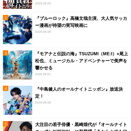
2026.08.03
『ブルーロック』高橋文哉主演、大人気サッカ
ー漫画が待望の実写映画に
2026.08.08
『モアナと伝説の海』TSUZUMI（ME:I）×尾上
松也、ミュージカル・アドベンチャーで美声を
響かせる
2026.08.01
『中島健人のオールナイトニッポン』放送決
定！
2026.08.08
大注目の若手俳優・黒崎煌代が『オールナイト