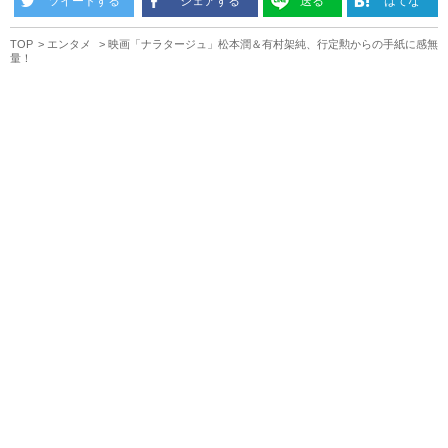
ツイートする
シェアする
送る
はてな
TOP
エンタメ
映画「ナラタージュ」松本潤＆有村架純、行定勲からの手紙に感無
量！