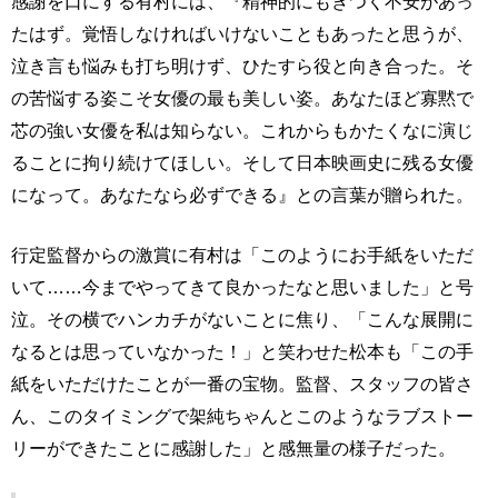
感謝を口にする有村には、『精神的にもきつく不安があっ
たはず。覚悟しなければいけないこともあったと思うが、
泣き言も悩みも打ち明けず、ひたすら役と向き合った。そ
の苦悩する姿こそ女優の最も美しい姿。あなたほど寡黙で
芯の強い女優を私は知らない。これからもかたくなに演じ
ることに拘り続けてほしい。そして日本映画史に残る女優
になって。あなたなら必ずできる』との言葉が贈られた。
行定監督からの激賞に有村は「このようにお手紙をいただ
いて……今までやってきて良かったなと思いました」と号
泣。その横でハンカチがないことに焦り、「こんな展開に
なるとは思っていなかった！」と笑わせた松本も「この手
紙をいただけたことが一番の宝物。監督、スタッフの皆さ
ん、このタイミングで架純ちゃんとこのようなラブストー
リーができたことに感謝した」と感無量の様子だった。