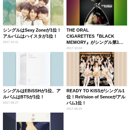
シングルはSexy Zoneが1位！
THE ORAL
アルバムはハイスタが1位！
CIGARETTES『BLACK
MEMORY』がシングル第1
2017.10.11
位！
2017.10.04
シングルはEBiSSHが1位、ア
READY TO KISSがシングル1
ルバムはBTSが1位！
位！ReVision of Senceがアル
バム1位！
2017.09.27
2017.09.20