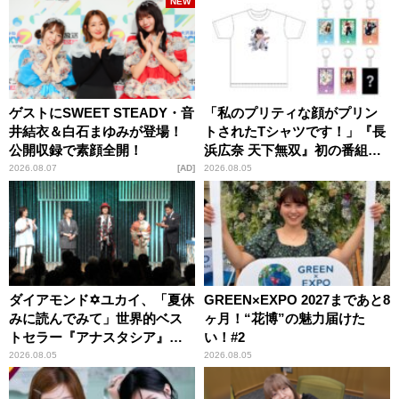
NEW
ゲストにSWEET STEADY・音
「私のプリティな顔がプリン
井結衣＆白石まゆみが登場！
トされたTシャツです！」『長
公開収録で素顔全開！
浜広奈 天下無双』初の番組グ
ッズ発売
2026.08.07
AD
2026.08.05
ダイアモンド✡ユカイ、「夏休
GREEN×EXPO 2027まであと8
みに読んでみて」世界的ベス
ヶ月！“花博”の魅力届けた
トセラー『アナスタシア』を
い！#2
紹介
2026.08.05
2026.08.05