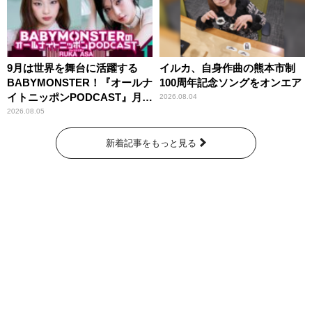
9月は世界を舞台に活躍する
イルカ、自身作曲の熊本市制
BABYMONSTER！『オールナ
100周年記念ソングをオンエア
イトニッポンPODCAST』月替
2026.08.04
わりパーソナリティ
2026.08.05
新着記事をもっと見る