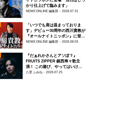
かり仕上げて臨みます」
NEWS ONLINE 編集部
2026.07.31
「いつでも肩は温まっておりま
す」デビュー30周年の西川貴教が
『オールナイトニッポン』に登
場！
NEWS ONLINE 編集部
2026.08.03
N
『だぁれかさんとアソぼ？』
FRUITS ZIPPER 鎮西寿々歌主
演！ この遊び、やってはいけま
せん。
八雲 ふみね
2026.07.25
N