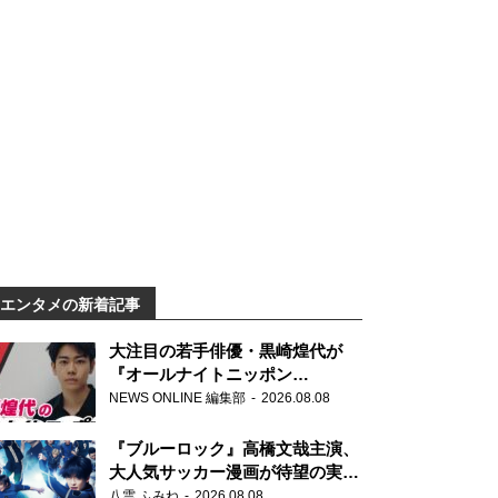
エンタメの新着記事
大注目の若手俳優・黒崎煌代が
『オールナイトニッポン
0(ZERO)』に初登場「今からとて
NEWS ONLINE 編集部
2026.08.08
もワクワクしております！」
『ブルーロック』高橋文哉主演、
大人気サッカー漫画が待望の実写
映画に
八雲 ふみね
2026.08.08