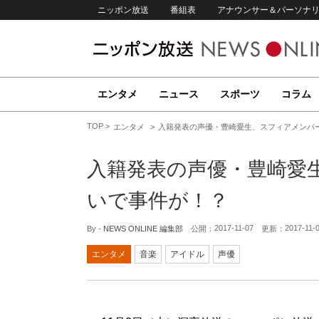
ニッポン放送
番組表
アナウンサー＆パーソナ
エンタメ
ニュース
スポーツ
コラム
TOP
エンタメ
入籍発表の声優・豊崎愛生、スフィアメンバ
入籍発表の声優・豊崎愛
いで事件が！？
2017-11-07
2017-11-
By -
NEWS ONLINE 編集部
公開：
更新：
エンタメ
音楽
アイドル
声優