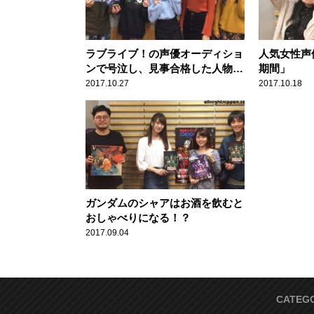
ラブライブ！の声優オーディショ
人気女性声
ンで号泣し、見事合格した人物と
期間」
は？
2017.10.27
2017.10.18
ガンダムのシャアはお酒を飲むと
おしゃべりになる！？
2017.09.04
CATEG