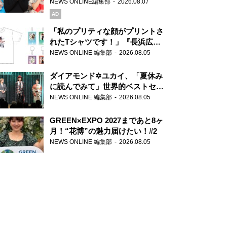
録で素顔全開！
NEWS ONLINE編集部
2026.08.07
AD
「私のプリティな顔がプリントさ
れたTシャツです！」『長浜広奈
天下無双』初の番組グッズ発売
NEWS ONLINE 編集部
2026.08.05
ダイアモンド✡ユカイ、「夏休み
に読んでみて」世界的ベストセラ
ー『アナスタシア』を紹介
NEWS ONLINE 編集部
2026.08.05
GREEN×EXPO 2027まであと8ヶ
月！“花博”の魅力届けたい！#2
NEWS ONLINE 編集部
2026.08.05