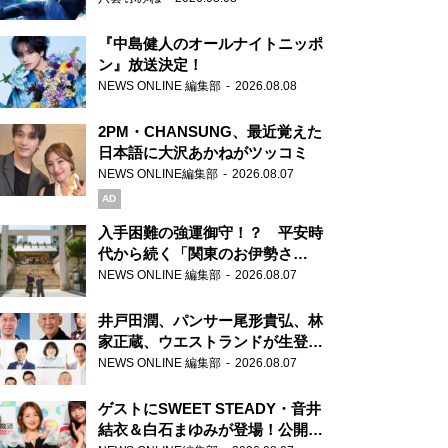
『中島健人のオールナイトニッポ
ン』放送決定！
NEWS ONLINE 編集部
2026.08.08
2PM・CHANSUNG、最近覚えた
日本語に大沢あかねがツッコミ
NEWS ONLINE編集部
2026.08.07
AD
入手困難の強運御守！？ 平安時
代から続く「関東のお伊勢さ
ま」、芝大神宮にてランパンプス
NEWS ONLINE 編集部
2026.08.07
が合格祈願！
井戸田潤、パンサー尾形貴弘、林
家正蔵、ウエストランドが生登
場！『ラジオビバリー昼ズ』
NEWS ONLINE 編集部
2026.08.07
ゲストにSWEET STEADY・音井
結衣＆白石まゆみが登場！公開収