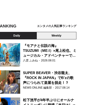
ANKING
エンタメの人気記事ランキング
Daily
Weekly
『モアナと伝説の海』
TSUZUMI（ME:I）×尾上松也、ミ
ュージカル・アドベンチャーで美
N
声を響かせる
八雲 ふみね
2026.08.01
SUPER BEAVER・渋谷龍太、
『ROCK IN JAPAN』でB’zの歌
声につられて楽屋を脱走！？
NEWS ONLINE 編集部
2017.08.14
松下洸平が4年半ぶりにオールナ
イトニッポンに登場「当日はしっ