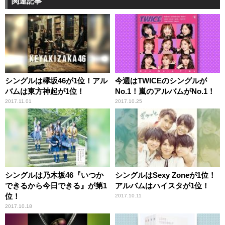
関連記事
シングルは欅坂46が1位！アル
今週はTWICEのシングルが
バムは東方神起が1位！
No.1！嵐のアルバムがNo.1！
2017.11.01
2017.10.25
シングルは乃木坂46『いつか
シングルはSexy Zoneが1位！
できるから今日できる』が第1
アルバムはハイスタが1位！
位！
2017.10.11
2017.10.18