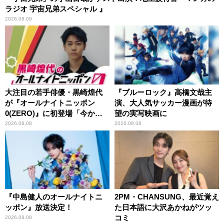
ラジオ 宇宙兄弟スペシャル 』
2026.08.09
大注目の若手俳優・黒崎煌代
『ブルーロック』高橋文哉主
が『オールナイトニッポン
演、大人気サッカー漫画が待
0(ZERO)』に初登場「今から
望の実写映画に
とてもワクワクしておりま
2026.08.08
2026.08.08
す！」
『中島健人のオールナイトニ
2PM・CHANSUNG、最近覚え
ッポン』放送決定！
た日本語に大沢あかねがツッ
コミ
2026.08.08