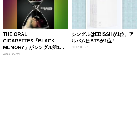
THE ORAL
シングルはEBiSSHが1位、ア
CIGARETTES『BLACK
ルバムはBTSが1位！
MEMORY』がシングル第1
2017.09.27
位！
2017.10.04