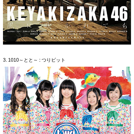
3. 1010～とと～ : つりビット