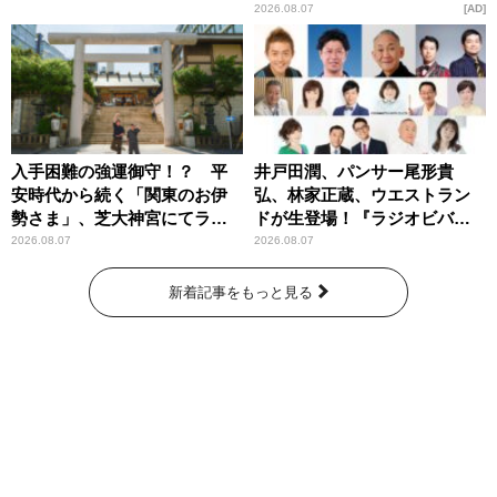
2026.08.07
AD
入手困難の強運御守！？ 平
井戸田潤、パンサー尾形貴
安時代から続く「関東のお伊
弘、林家正蔵、ウエストラン
勢さま」、芝大神宮にてラン
ドが生登場！『ラジオビバリ
パンプスが合格祈願！
ー昼ズ』
2026.08.07
2026.08.07
新着記事をもっと見る