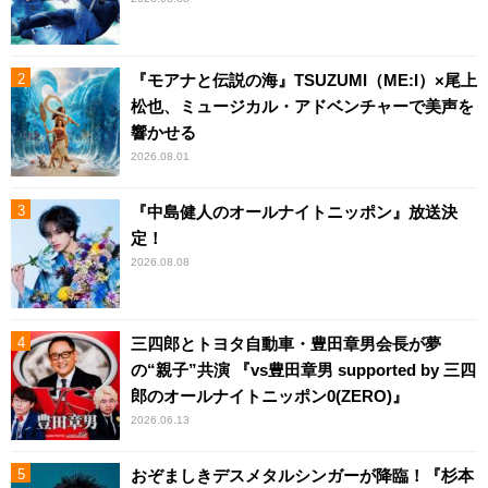
『モアナと伝説の海』TSUZUMI（ME:I）×尾上
松也、ミュージカル・アドベンチャーで美声を
響かせる
2026.08.01
『中島健人のオールナイトニッポン』放送決
定！
2026.08.08
三四郎とトヨタ自動車・豊田章男会長が夢
の“親子”共演 『vs豊田章男 supported by 三四
郎のオールナイトニッポン0(ZERO)』
2026.06.13
おぞましきデスメタルシンガーが降臨！『杉本