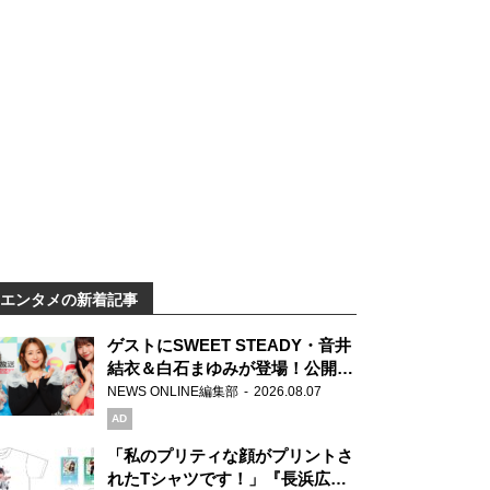
エンタメの新着記事
ゲストにSWEET STEADY・音井
結衣＆白石まゆみが登場！公開収
録で素顔全開！
NEWS ONLINE編集部
2026.08.07
AD
「私のプリティな顔がプリントさ
れたTシャツです！」『長浜広奈