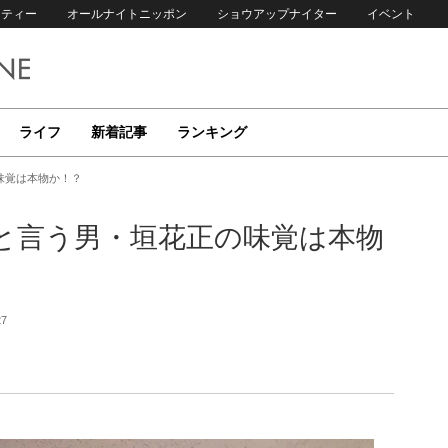
リティー
オールナイトニッポン
ショウアップナイター
イベント
ライフ
新着記事
ランキング
味覚は本物か！？
と言う男・垣花正の味覚は本物
27