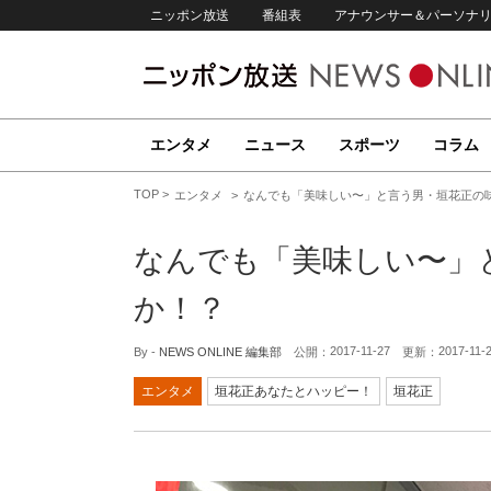
ニッポン放送
番組表
アナウンサー＆パーソナ
エンタメ
ニュース
スポーツ
コラム
TOP
エンタメ
なんでも「美味しい〜」と言う男・垣花正の
なんでも「美味しい〜」
か！？
2017-11-27
2017-11-
By -
NEWS ONLINE 編集部
公開：
更新：
エンタメ
垣花正あなたとハッピー！
垣花正