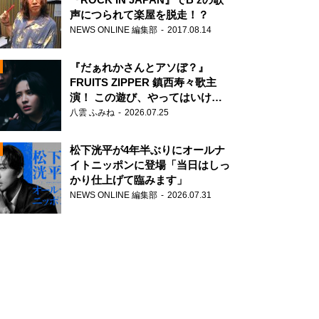
声につられて楽屋を脱走！？
NEWS ONLINE 編集部
2017.08.14
『だぁれかさんとアソぼ？』
FRUITS ZIPPER 鎮西寿々歌主
演！ この遊び、やってはいけま
せん。
八雲 ふみね
2026.07.25
N
松下洸平が4年半ぶりにオールナ
イトニッポンに登場「当日はしっ
かり仕上げて臨みます」
NEWS ONLINE 編集部
2026.07.31
N