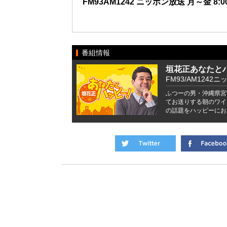
FM93AM1242 ニッポン放送 月～金 8:00
番組情報
垣花正あなたと
FM93/AM1242ニ
ふつーの男・沖縄県宮
てお送りする朝のワイ
の話題をハッピーにお