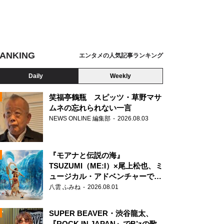
ANKING
エンタメの人気記事ランキング
Daily
Weekly
笑福亭鶴瓶 スピッツ・草野マサ
ムネの忘れられない一言
NEWS ONLINE 編集部
2026.08.03
N
『モアナと伝説の海』
TSUZUMI（ME:I）×尾上松也、ミ
ュージカル・アドベンチャーで美
声を響かせる
八雲 ふみね
2026.08.01
SUPER BEAVER・渋谷龍太、
『ROCK IN JAPAN』でB’zの歌