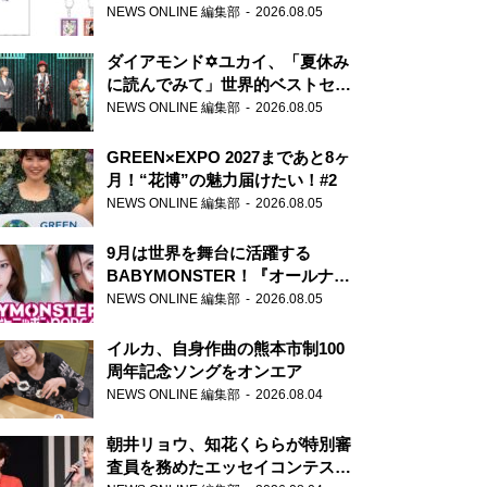
天下無双』初の番組グッズ発売
NEWS ONLINE 編集部
2026.08.05
ダイアモンド✡ユカイ、「夏休み
に読んでみて」世界的ベストセラ
ー『アナスタシア』を紹介
NEWS ONLINE 編集部
2026.08.05
GREEN×EXPO 2027まであと8ヶ
月！“花博”の魅力届けたい！#2
NEWS ONLINE 編集部
2026.08.05
9月は世界を舞台に活躍する
BABYMONSTER！『オールナイ
トニッポンPODCAST』月替わり
NEWS ONLINE 編集部
2026.08.05
パーソナリティ
イルカ、自身作曲の熊本市制100
周年記念ソングをオンエア
NEWS ONLINE 編集部
2026.08.04
朝井リョウ、知花くららが特別審
査員を務めたエッセイコンテスト