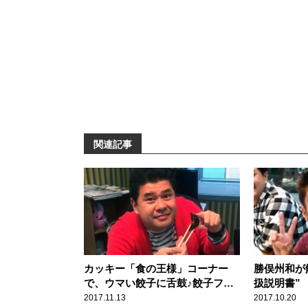
関連記事
カッキー「食の王様」コーナー
勝俣州和が
で、ウマい餃子に舌鼓♪餃子フェ
扱説明書”
ス
2017.11.13
2017.10.20