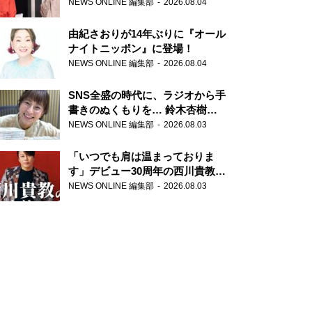
の特別番組「#いまあなたに伝え
NEWS ONLINE 編集部
2026.08.04
たいこと」
由紀さおりが14年ぶりに『オール
ナイトニッポン』に登場！
NEWS ONLINE 編集部
2026.08.04
SNS全盛の時代に、ラジオから手
書きのぬくもりを… 鈴木杏樹の
直筆はがきが届く！
NEWS ONLINE 編集部
2026.08.03
『MUSIC10』こちら有楽町駅前
郵便局
「いつでも肩は温まっておりま
す」デビュー30周年の西川貴教が
『オールナイトニッポン』に登
NEWS ONLINE 編集部
2026.08.03
場！