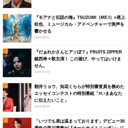
『モアナと伝説の海』TSUZUMI（ME:I）×尾上
松也、ミュージカル・アドベンチャーで美声を
響かせる
2026.08.01
『だぁれかさんとアソぼ？』FRUITS ZIPPER
鎮西寿々歌主演！ この遊び、やってはいけま
せん。
2026.07.25
朝井リョウ、知花くららが特別審査員を務めた
エッセイコンテストの特別番組「#いまあなた
に伝えたいこと」
2026.08.04
「いつでも肩は温まっております」デビュー30
周年の西川貴教が『オールナイトニッポン』に