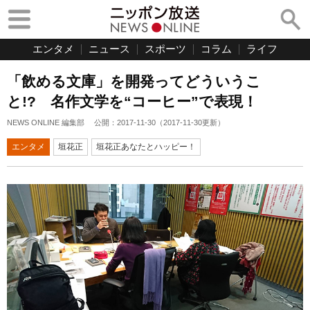
エンタメ
ニュース
スポーツ
コラム
ライフ
「飲める文庫」を開発ってどういうこ
と!? 名作文学を“コーヒー”で表現！
NEWS ONLINE 編集部
公開：
2017-11-30
（
2017-11-30
更新）
エンタメ
垣花正
垣花正あなたとハッピー！