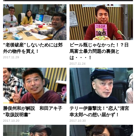
“老後破産”しないためには郊
ビール瓶じゃなかった！？日
外の物件を買え！
馬富士暴力問題の裏側と
は・・・！
2017.11.29
2017.11.24
勝俣州和が解説 和田アキ子
テリー伊藤撃沈！“恋人”清宮
“取扱説明書”
幸太郎への想い届かず！
2017.10.20
2017.10.30