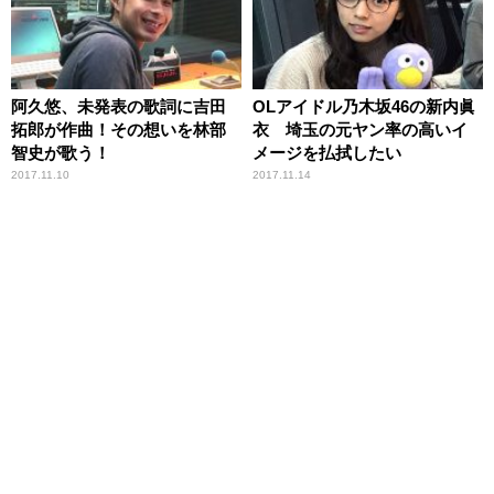
阿久悠、未発表の歌詞に吉田
OLアイドル乃木坂46の新内眞
拓郎が作曲！その想いを林部
衣 埼玉の元ヤン率の高いイ
智史が歌う！
メージを払拭したい
2017.11.10
2017.11.14