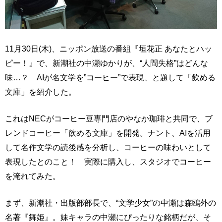
11月30日(木)、ニッポン放送の番組『垣花正 あなたとハッ
ピー！』で、新潮社の中瀬ゆかりが、“人間失格”はどんな
味…？ AIが名文学を”コーヒー”で表現、と題して「飲める
文庫」を紹介した。
これはNECがコーヒー豆専門店のやなか珈琲と共同で、ブ
レンドコーヒー「飲める文庫」を開発。ナント、AIを活用
して名作文学の読後感を分析し、コーヒーの味わいとして
表現したとのこと！ 実際に購入し、スタジオでコーヒー
を淹れてみた。
まず、新潮社・出版部部長で、“文学少女”の中瀬は森鴎外の
名著『舞姫』。妹キャラの中瀬にぴったりな銘柄だが、そ