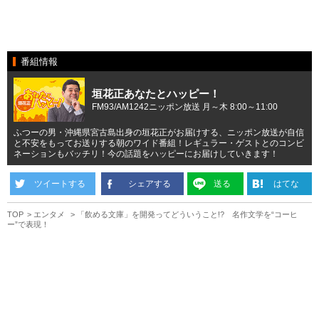
番組情報
垣花正あなたとハッピー！
FM93/AM1242ニッポン放送 月～木 8:00～11:00
ふつーの男・沖縄県宮古島出身の垣花正がお届けする、ニッポン放送が自信
と不安をもってお送りする朝のワイド番組！レギュラー・ゲストとのコンビ
ネーションもバッチリ！今の話題をハッピーにお届けしていきます！
ツイートする
シェアする
送る
はてな
TOP
エンタメ
「飲める文庫」を開発ってどういうこと!? 名作文学を“コーヒ
ー”で表現！