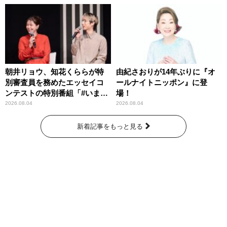
朝井リョウ、知花くららが特
由紀さおりが14年ぶりに『オ
別審査員を務めたエッセイコ
ールナイトニッポン』に登
ンテストの特別番組「#いまあ
場！
なたに伝えたいこと」
2026.08.04
2026.08.04
新着記事をもっと見る