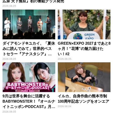
広奈 天下無双』初の番組グッズ発売
2026.08.05
ダイアモンド✡ユカイ、「夏休
GREEN×EXPO 2027まであと8
みに読んでみて」世界的ベス
ヶ月！“花博”の魅力届けた
トセラー『アナスタシア』を
い！#2
紹介
2026.08.05
2026.08.05
9月は世界を舞台に活躍する
イルカ、自身作曲の熊本市制
BABYMONSTER！『オールナ
100周年記念ソングをオンエア
イトニッポンPODCAST』月替
2026.08.04
わりパーソナリティ
2026.08.05