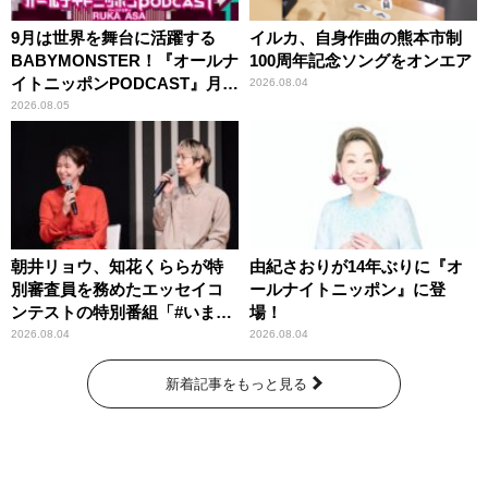
9月は世界を舞台に活躍する
イルカ、自身作曲の熊本市制
BABYMONSTER！『オールナ
100周年記念ソングをオンエア
イトニッポンPODCAST』月替
2026.08.04
わりパーソナリティ
2026.08.05
朝井リョウ、知花くららが特
由紀さおりが14年ぶりに『オ
別審査員を務めたエッセイコ
ールナイトニッポン』に登
ンテストの特別番組「#いまあ
場！
なたに伝えたいこと」
2026.08.04
2026.08.04
新着記事をもっと見る