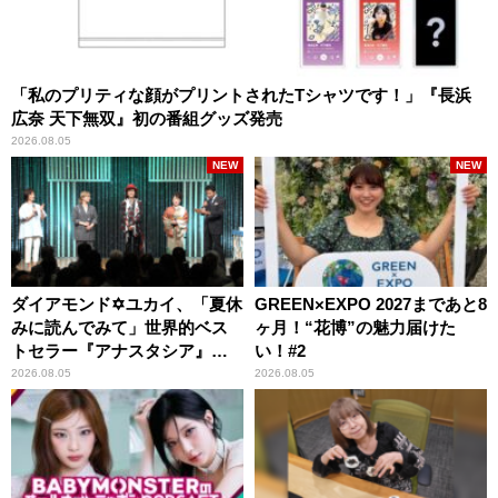
「私のプリティな顔がプリントされたTシャツです！」『長浜
広奈 天下無双』初の番組グッズ発売
2026.08.05
NEW
NEW
ダイアモンド✡ユカイ、「夏休
GREEN×EXPO 2027まであと8
みに読んでみて」世界的ベス
ヶ月！“花博”の魅力届けた
トセラー『アナスタシア』を
い！#2
紹介
2026.08.05
2026.08.05