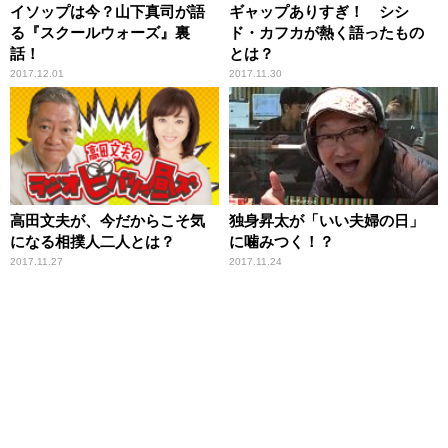
イソップは今？山下真司が語
ギャップありすぎ！ シシ
る『スクールウォーズ』裏
ド・カフカが熱く語ったもの
話！
とは？
2017.12.01
2017.11.30
高田文夫が、今だからこそ気
独身昇太が「いい夫婦の日」
になる相撲人二人とは？
に噛みつく！？
2017.11.27
2017.11.24