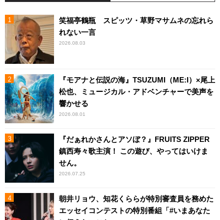
笑福亭鶴瓶 スピッツ・草野マサムネの忘れら
れない一言
2026.08.03
『モアナと伝説の海』TSUZUMI（ME:I）×尾上
松也、ミュージカル・アドベンチャーで美声を
響かせる
2026.08.01
『だぁれかさんとアソぼ？』FRUITS ZIPPER
鎮西寿々歌主演！ この遊び、やってはいけま
せん。
2026.07.25
朝井リョウ、知花くららが特別審査員を務めた
エッセイコンテストの特別番組「#いまあなた