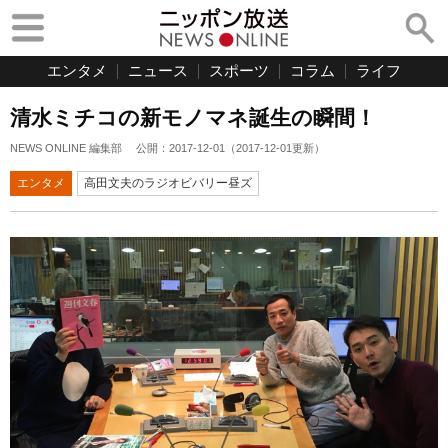
エンタメ
ニュース
スポーツ
コラム
ライフ
清水ミチコの新モノマネ誕生の瞬間！
NEWS ONLINE 編集部
公開：
2017-12-01
（
2017-12-01
更新）
エンタメ
高田文夫のラジオビバリー昼ズ