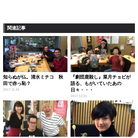
関連記事
知らぬが仏。清水ミチコ 秋
『劇団鹿殺し』菜月チョビが
田で赤っ恥？
語る、もがいていたあの
日々・・・
2017.11.24
2017.12.01