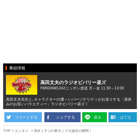
番組情報
高田文夫のラジオビバリー昼ズ
FM93/AM1242ニッポン放送 月～金 11:30～13:00
高田文夫先生と､キャラクターの濃～いパーソナリティがお送りする「昼休
みのお笑いバラエティー」ラジオビバリー昼ズ！
ツイートする
シェアする
送る
はてな
TOP
エンタメ
清水ミチコの新モノマネ誕生の瞬間！