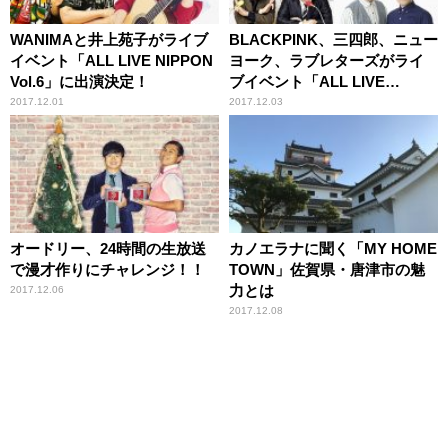
WANIMAと井上苑子がライブ
BLACKPINK、三四郎、ニュー
イベント「ALL LIVE NIPPON
ヨーク、ラブレターズがライ
Vol.6」に出演決定！
ブイベント「ALL LIVE
NIPPON Vol.6＜DAY2＞」に
2017.12.01
2017.12.03
出演決定！
オードリー、24時間の生放送
カノエラナに聞く「MY HOME
で漫才作りにチャレンジ！！
TOWN」佐賀県・唐津市の魅
力とは
2017.12.06
2017.12.08