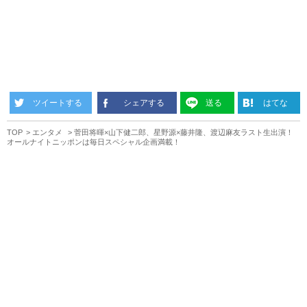
ツイートする
シェアする
送る
はてな
TOP
エンタメ
菅田将暉×山下健二郎、星野源×藤井隆、渡辺麻友ラスト生出演！
オールナイトニッポンは毎日スペシャル企画満載！