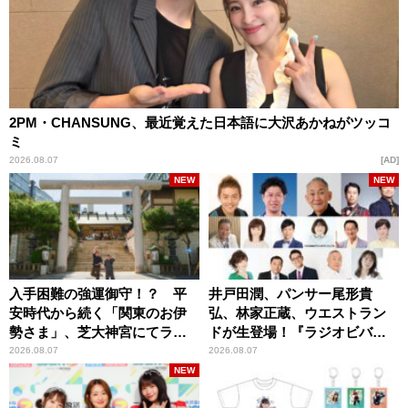
2PM・CHANSUNG、最近覚えた日本語に大沢あかねがツッコ
ミ
2026.08.07
AD
NEW
NEW
入手困難の強運御守！？ 平
井戸田潤、パンサー尾形貴
安時代から続く「関東のお伊
弘、林家正蔵、ウエストラン
勢さま」、芝大神宮にてラン
ドが生登場！『ラジオビバリ
パンプスが合格祈願！
ー昼ズ』
2026.08.07
2026.08.07
NEW