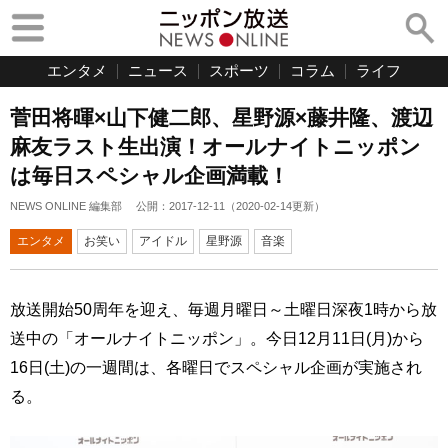
エンタメ
ニュース
スポーツ
コラム
ライフ
菅田将暉×山下健二郎、星野源×藤井隆、渡辺
麻友ラスト生出演！オールナイトニッポン
は毎日スペシャル企画満載！
NEWS ONLINE 編集部
公開：
2017-12-11
（
2020-02-14
更新）
エンタメ
お笑い
アイドル
星野源
音楽
放送開始50周年を迎え、毎週月曜日～土曜日深夜1時から放
送中の「オールナイトニッポン」。今日12月11日(月)から
16日(土)の一週間は、各曜日でスペシャル企画が実施され
る。