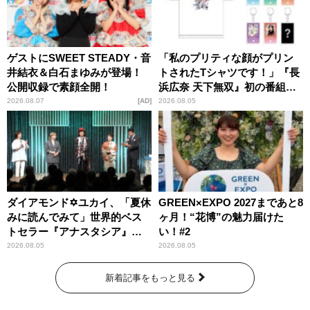
ゲストにSWEET STEADY・音
「私のプリティな顔がプリン
井結衣＆白石まゆみが登場！
トされたTシャツです！」『長
公開収録で素顔全開！
浜広奈 天下無双』初の番組グ
ッズ発売
2026.08.07
AD
2026.08.05
ダイアモンド✡ユカイ、「夏休
GREEN×EXPO 2027まであと8
みに読んでみて」世界的ベス
ヶ月！“花博”の魅力届けた
トセラー『アナスタシア』を
い！#2
紹介
2026.08.05
2026.08.05
新着記事をもっと見る