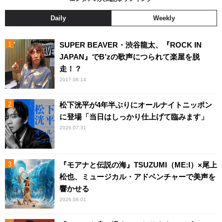
Daily
Weekly
SUPER BEAVER・渋谷龍太、『ROCK IN
JAPAN』でB’zの歌声につられて楽屋を脱
走！？
2017.08.14
松下洸平が4年半ぶりにオールナイトニッポン
に登場「当日はしっかり仕上げて臨みます」
2026.07.31
『モアナと伝説の海』TSUZUMI（ME:I）×尾上
松也、ミュージカル・アドベンチャーで美声を
響かせる
2026.08.01