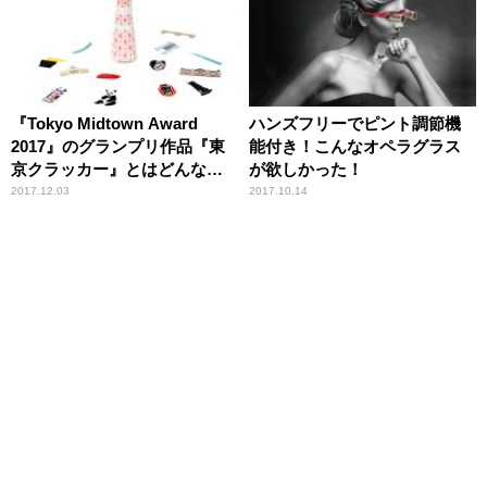
『Tokyo Midtown Award
ハンズフリーでピント調節機
2017』のグランプリ作品『東
能付き！こんなオペラグラス
京クラッカー』とはどんなク
が欲しかった！
ラッカー？
2017.12.03
2017.10.14