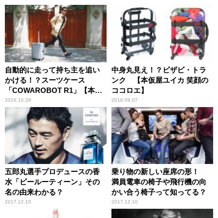
自動的に走って持ち主を追い
中身丸見え！？ビザビ・トラ
かける！？スーツケース
ンク 【本仮屋ユイカ 笑顔の
「COWAROBOT R1」【本仮
ココロエ】
屋ユイカ 笑顔のココロエ】
2016.10.28
2016.09.07
五郎丸選手プロデュースの香
乗り物の新しい座席の形！
水「ビールーティーン」その
満員電車の椅子や飛行機の向
名の由来わかる？
かい合う椅子って知ってる？
2017.12.10
2017.12.10