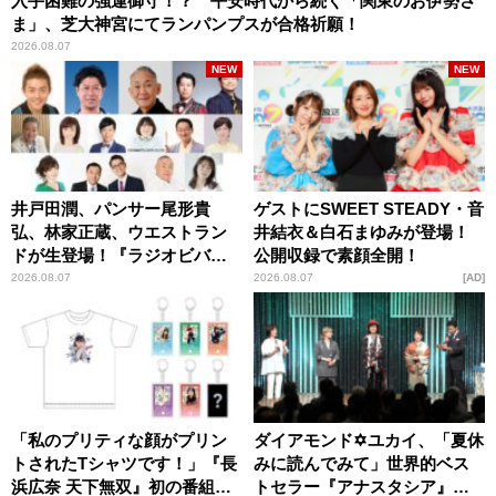
入手困難の強運御守！？ 平安時代から続く「関東のお伊勢さ
ま」、芝大神宮にてランパンプスが合格祈願！
2026.08.07
NEW
NEW
井戸田潤、パンサー尾形貴
ゲストにSWEET STEADY・音
弘、林家正蔵、ウエストラン
井結衣＆白石まゆみが登場！
ドが生登場！『ラジオビバリ
公開収録で素顔全開！
ー昼ズ』
2026.08.07
2026.08.07
AD
「私のプリティな顔がプリン
ダイアモンド✡ユカイ、「夏休
トされたTシャツです！」『長
みに読んでみて」世界的ベス
浜広奈 天下無双』初の番組グ
トセラー『アナスタシア』を