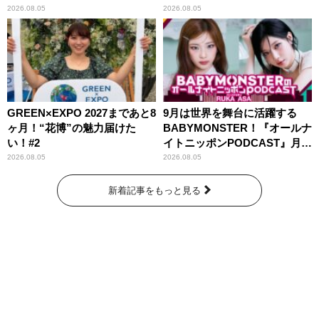
ッズ発売
紹介
2026.08.05
2026.08.05
GREEN×EXPO 2027まであと8
9月は世界を舞台に活躍する
ヶ月！“花博”の魅力届けた
BABYMONSTER！『オールナ
い！#2
イトニッポンPODCAST』月替
わりパーソナリティ
2026.08.05
2026.08.05
新着記事をもっと見る