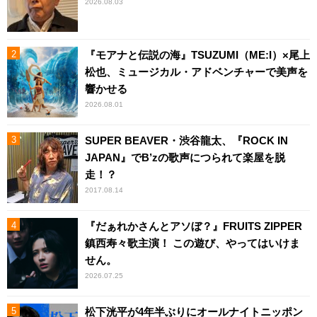
2026.08.03
『モアナと伝説の海』TSUZUMI（ME:I）×尾上
松也、ミュージカル・アドベンチャーで美声を
響かせる
2026.08.01
SUPER BEAVER・渋谷龍太、『ROCK IN
JAPAN』でB’zの歌声につられて楽屋を脱
走！？
2017.08.14
『だぁれかさんとアソぼ？』FRUITS ZIPPER
鎮西寿々歌主演！ この遊び、やってはいけま
せん。
2026.07.25
松下洸平が4年半ぶりにオールナイトニッポン