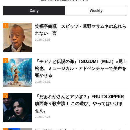
Daily
Weekly
笑福亭鶴瓶 スピッツ・草野マサムネの忘れら
れない一言
2026.08.03
『モアナと伝説の海』TSUZUMI（ME:I）×尾上
松也、ミュージカル・アドベンチャーで美声を
響かせる
2026.08.01
『だぁれかさんとアソぼ？』FRUITS ZIPPER
鎮西寿々歌主演！ この遊び、やってはいけま
せん。
2026.07.25