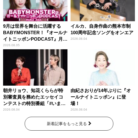
9月は世界を舞台に活躍する
イルカ、自身作曲の熊本市制
BABYMONSTER！『オールナ
100周年記念ソングをオンエア
イトニッポンPODCAST』月替
2026.08.04
わりパーソナリティ
2026.08.05
朝井リョウ、知花くららが特
由紀さおりが14年ぶりに『オ
別審査員を務めたエッセイコ
ールナイトニッポン』に登
ンテストの特別番組「#いまあ
場！
なたに伝えたいこと」
2026.08.04
2026.08.04
新着記事をもっと見る