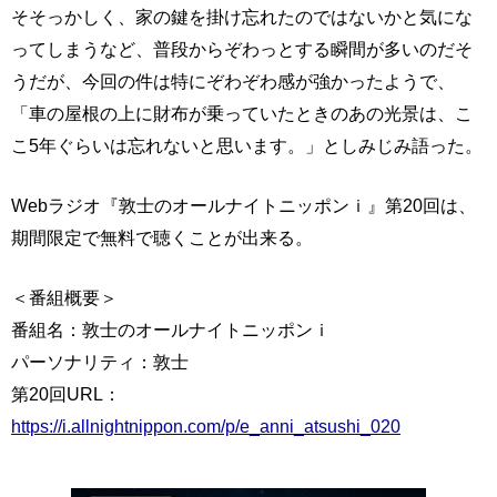
そそっかしく、家の鍵を掛け忘れたのではないかと気にな
ってしまうなど、普段からぞわっとする瞬間が多いのだそ
うだが、今回の件は特にぞわぞわ感が強かったようで、
「車の屋根の上に財布が乗っていたときのあの光景は、こ
こ5年ぐらいは忘れないと思います。」としみじみ語った。
Webラジオ『敦士のオールナイトニッポンｉ』第20回は、
期間限定で無料で聴くことが出来る。
＜番組概要＞
番組名：敦士のオールナイトニッポンｉ
パーソナリティ：敦士
第20回URL：
https://i.allnightnippon.com/p/e_anni_atsushi_020