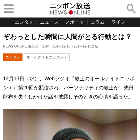
エンタメ
ニュース
スポーツ
コラム
ライフ
ぞわっとした瞬間に人間がとる行動とは？
NEWS ONLINE 編集部
公開：
2017-12-18
（
2017-12-18
更新）
エンタメ
オールナイトニッポンｉ
12月13日（水）、Webラジオ『敦士のオールナイトニッポ
ンｉ』第20回が配信され、パーソナリティの敦士が、先日
財布を失くしかけた話を披露しそのときの心情を語った。