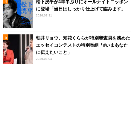
松下洸平が4年半ぶりにオールナイトニッポン
に登場「当日はしっかり仕上げて臨みます」
2026.07.31
朝井リョウ、知花くららが特別審査員を務めた
エッセイコンテストの特別番組「#いまあなた
に伝えたいこと」
2026.08.04