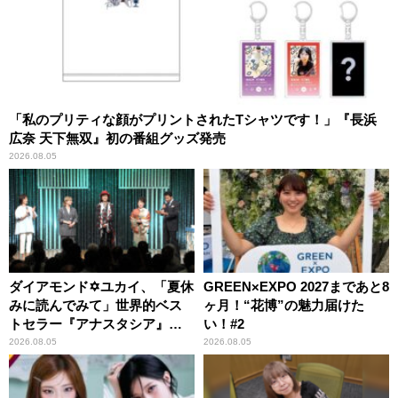
「私のプリティな顔がプリントされたTシャツです！」『長浜
広奈 天下無双』初の番組グッズ発売
2026.08.05
ダイアモンド✡ユカイ、「夏休
GREEN×EXPO 2027まであと8
みに読んでみて」世界的ベス
ヶ月！“花博”の魅力届けた
トセラー『アナスタシア』を
い！#2
紹介
2026.08.05
2026.08.05