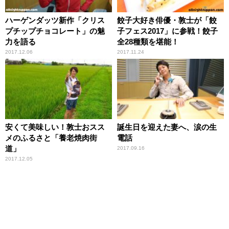
ハーゲンダッツ新作「クリス
餃子大好き俳優・敦士が「餃
プチップチョコレート」の魅
子フェス2017」に参戦！餃子
力を語る
全28種類を堪能！
2017.12.06
2017.11.24
安くて美味しい！敦士おスス
誕生日を迎えた妻へ、涙の生
メのふるさと「養老焼肉街
電話
道」
2017.09.16
2017.12.05