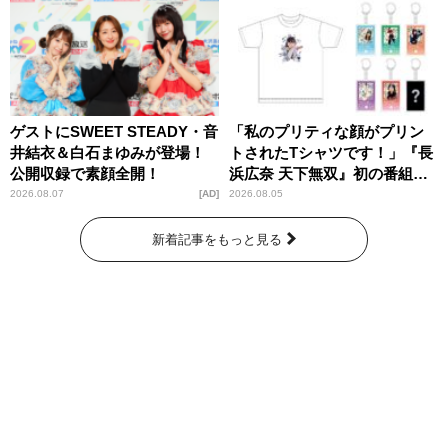
ゲストにSWEET STEADY・音
「私のプリティな顔がプリン
井結衣＆白石まゆみが登場！
トされたTシャツです！」『長
公開収録で素顔全開！
浜広奈 天下無双』初の番組グ
ッズ発売
2026.08.07
AD
2026.08.05
新着記事をもっと見る