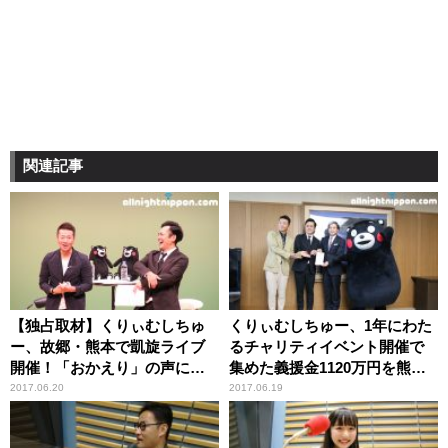
関連記事
【独占取材】くりぃむしちゅ
くりぃむしちゅー、1年にわた
ー、故郷・熊本で凱旋ライブ
るチャリティイベント開催で
開催！「おかえり」の声に感
集めた義援金1120万円を熊本
動の輪が広がる
県知事に届ける
2017.06.20
2017.06.19