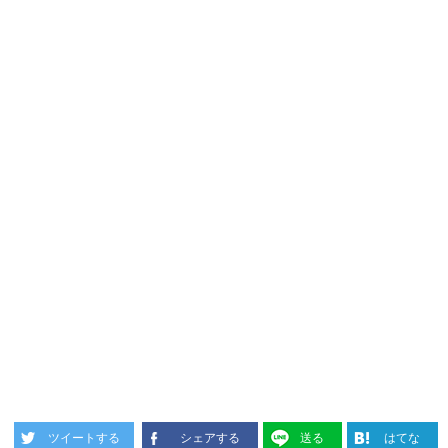
ツイートする
シェアする
送る
はてな