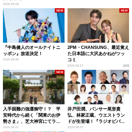
2026.08.08
NEW
NEW
『中島健人のオールナイトニ
2PM・CHANSUNG、最近覚え
ッポン』放送決定！
た日本語に大沢あかねがツッ
コミ
2026.08.08
2026.08.07
AD
NEW
入手困難の強運御守！？ 平
井戸田潤、パンサー尾形貴
安時代から続く「関東のお伊
弘、林家正蔵、ウエストラン
勢さま」、芝大神宮にてラン
ドが生登場！『ラジオビバリ
パンプスが合格祈願！
ー昼ズ』
2026.08.07
2026.08.07