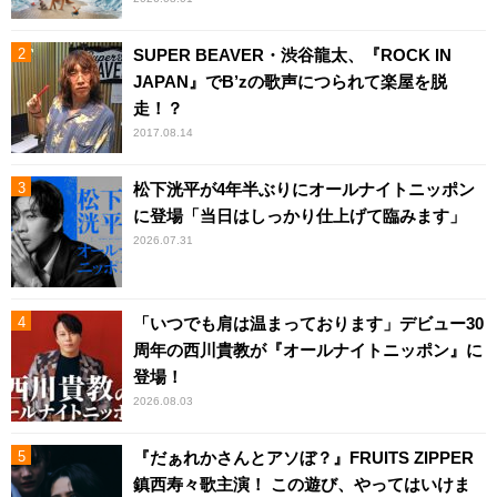
SUPER BEAVER・渋谷龍太、『ROCK IN
JAPAN』でB’zの歌声につられて楽屋を脱
走！？
2017.08.14
松下洸平が4年半ぶりにオールナイトニッポン
に登場「当日はしっかり仕上げて臨みます」
2026.07.31
「いつでも肩は温まっております」デビュー30
周年の西川貴教が『オールナイトニッポン』に
登場！
2026.08.03
『だぁれかさんとアソぼ？』FRUITS ZIPPER
鎮西寿々歌主演！ この遊び、やってはいけま