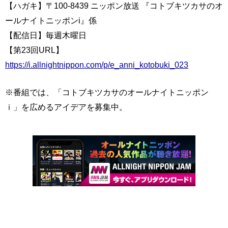
【ハガキ】〒100-8439 ニッポン放送 『コトブキツカサのオ
ールナイトニッポンi』係
【配信日】毎週木曜日
【第23回URL】
https://i.allnightnippon.com/p/e_anni_kotobuki_023
※番組では、「コトブキツカサのオールナイトニッポン
ｉ」を広めるアイデアを募集中。