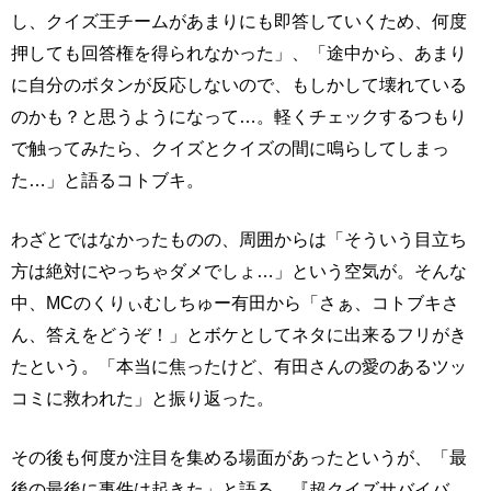
し、クイズ王チームがあまりにも即答していくため、何度
押しても回答権を得られなかった」、「途中から、あまり
に自分のボタンが反応しないので、もしかして壊れている
のかも？と思うようになって…。軽くチェックするつもり
で触ってみたら、クイズとクイズの間に鳴らしてしまっ
た…」と語るコトブキ。
わざとではなかったものの、周囲からは「そういう目立ち
方は絶対にやっちゃダメでしょ…」という空気が。そんな
中、MCのくりぃむしちゅー有田から「さぁ、コトブキさ
ん、答えをどうぞ！」とボケとしてネタに出来るフリがき
たという。「本当に焦ったけど、有田さんの愛のあるツッ
コミに救われた」と振り返った。
その後も何度か注目を集める場面があったというが、「最
後の最後に事件は起きた」と語る。『超クイズサバイバ