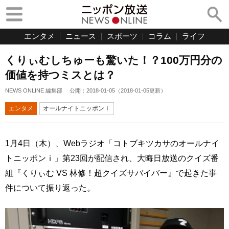
エンタメ
ニュース
スポーツ
コラム
ライフ
くりぃむしちゅーも驚いた！？100万円分の
価値を持つミスとは？
NEWS ONLINE 編集部
公開：
2018-01-05
（
2018-01-05
更新）
エンタメ
オールナイトニッポンｉ
1月4日（木）、Webラジオ「コトブキツカサのオールナイ
トニッポンｉ」第23回が配信され、大晦日放送のクイズ番
組『くりぃむ VS 林修！超クイズサバイバー』で起きた事
件について振り返った。