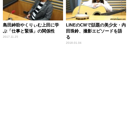
島田紳助やくりぃむ上田に学
LINEのCMで話題の美少女・内
ぶ「仕事と緊張」の関係性
田珠鈴、撮影エピソードを語
る
2017.11.25
2018.01.04