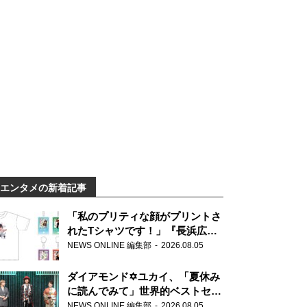
エンタメの新着記事
「私のプリティな顔がプリントさ
れたTシャツです！」『長浜広奈
天下無双』初の番組グッズ発売
NEWS ONLINE 編集部
2026.08.05
ダイアモンド✡ユカイ、「夏休み
に読んでみて」世界的ベストセラ
ー『アナスタシア』を紹介
NEWS ONLINE 編集部
2026.08.05