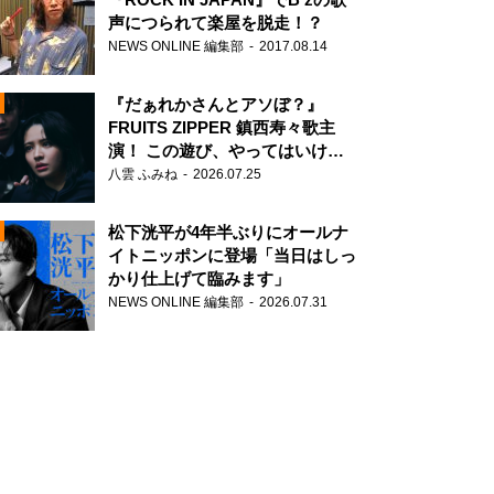
声につられて楽屋を脱走！？
NEWS ONLINE 編集部
2017.08.14
『だぁれかさんとアソぼ？』
FRUITS ZIPPER 鎮西寿々歌主
演！ この遊び、やってはいけま
せん。
八雲 ふみね
2026.07.25
N
松下洸平が4年半ぶりにオールナ
イトニッポンに登場「当日はしっ
かり仕上げて臨みます」
NEWS ONLINE 編集部
2026.07.31
N