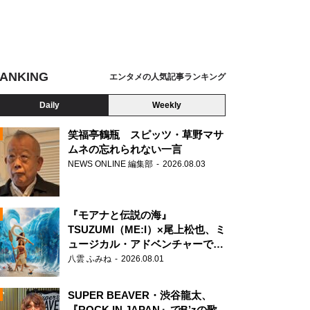
ANKING
エンタメの人気記事ランキング
Daily
Weekly
笑福亭鶴瓶 スピッツ・草野マサ
ムネの忘れられない一言
NEWS ONLINE 編集部
2026.08.03
N
『モアナと伝説の海』
TSUZUMI（ME:I）×尾上松也、ミ
ュージカル・アドベンチャーで美
声を響かせる
八雲 ふみね
2026.08.01
SUPER BEAVER・渋谷龍太、
『ROCK IN JAPAN』でB’zの歌