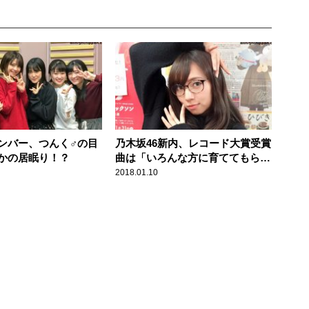
ンバー、つんく♂の目
乃木坂46新内、レコード大賞受賞
かの居眠り！？
曲は「いろんな方に育ててもらっ
た曲」
2018.01.10