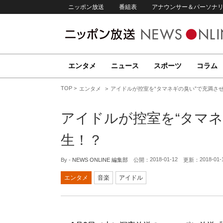
ニッポン放送
番組表
アナウンサー＆パーソナ
エンタメ
ニュース
スポーツ
コラム
TOP
エンタメ
アイドルが控室を“タマネギの臭い”で充満さ
アイドルが控室を“タマネ
生！？
2018-01-12
2018-01-
By -
NEWS ONLINE 編集部
公開：
更新：
エンタメ
音楽
アイドル