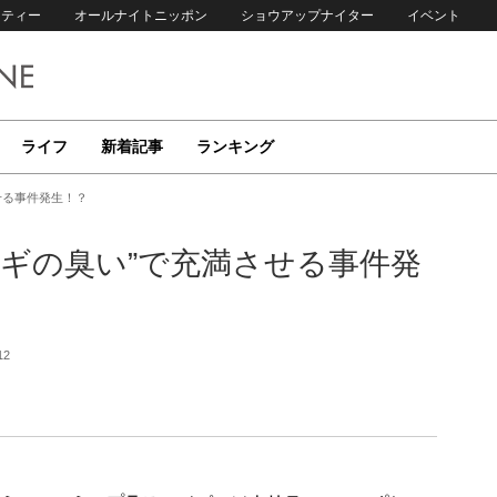
リティー
オールナイトニッポン
ショウアップナイター
イベント
ライフ
新着記事
ランキング
せる事件発生！？
ギの臭い”で充満させる事件発
12