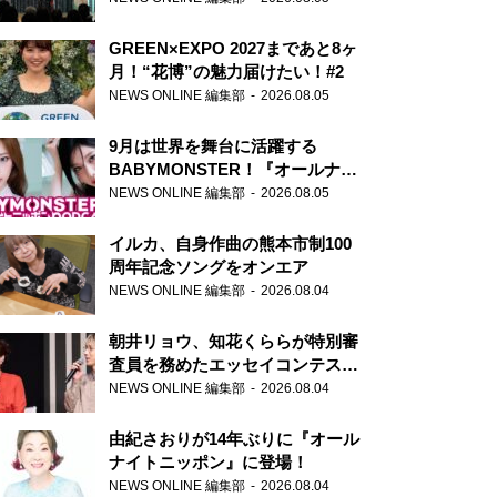
GREEN×EXPO 2027まであと8ヶ
月！“花博”の魅力届けたい！#2
NEWS ONLINE 編集部
2026.08.05
9月は世界を舞台に活躍する
BABYMONSTER！『オールナイ
トニッポンPODCAST』月替わり
NEWS ONLINE 編集部
2026.08.05
パーソナリティ
イルカ、自身作曲の熊本市制100
周年記念ソングをオンエア
NEWS ONLINE 編集部
2026.08.04
朝井リョウ、知花くららが特別審
査員を務めたエッセイコンテスト
の特別番組「#いまあなたに伝え
NEWS ONLINE 編集部
2026.08.04
たいこと」
由紀さおりが14年ぶりに『オール
ナイトニッポン』に登場！
NEWS ONLINE 編集部
2026.08.04