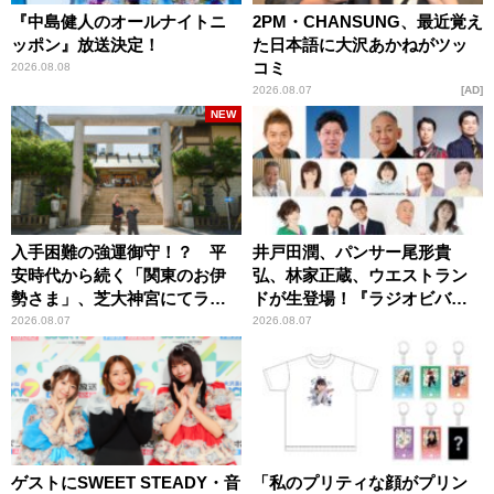
『中島健人のオールナイトニ
2PM・CHANSUNG、最近覚え
ッポン』放送決定！
た日本語に大沢あかねがツッ
コミ
2026.08.08
2026.08.07
AD
NEW
入手困難の強運御守！？ 平
井戸田潤、パンサー尾形貴
安時代から続く「関東のお伊
弘、林家正蔵、ウエストラン
勢さま」、芝大神宮にてラン
ドが生登場！『ラジオビバリ
パンプスが合格祈願！
ー昼ズ』
2026.08.07
2026.08.07
ゲストにSWEET STEADY・音
「私のプリティな顔がプリン