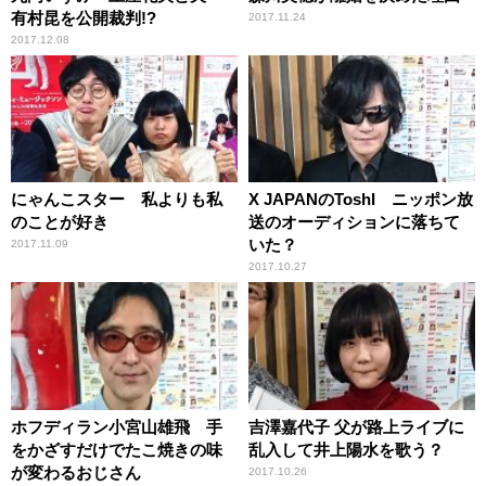
有村昆を公開裁判!?
2017.11.24
2017.12.08
にゃんこスター 私よりも私
X JAPANのToshI ニッポン放
のことが好き
送のオーディションに落ちて
いた？
2017.11.09
2017.10.27
ホフディラン小宮山雄飛 手
吉澤嘉代子 父が路上ライブに
をかざすだけでたこ焼きの味
乱入して井上陽水を歌う？
が変わるおじさん
2017.10.26