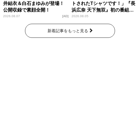
井結衣＆白石まゆみが登場！
トされたTシャツです！」『長
公開収録で素顔全開！
浜広奈 天下無双』初の番組グ
ッズ発売
2026.08.07
AD
2026.08.05
新着記事をもっと見る