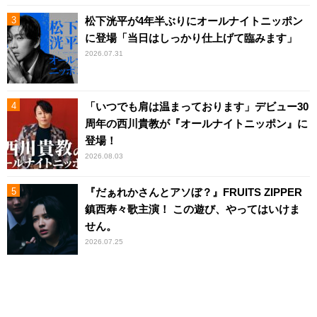
松下洸平が4年半ぶりにオールナイトニッポン
に登場「当日はしっかり仕上げて臨みます」
2026.07.31
「いつでも肩は温まっております」デビュー30
周年の西川貴教が『オールナイトニッポン』に
登場！
2026.08.03
『だぁれかさんとアソぼ？』FRUITS ZIPPER
鎮西寿々歌主演！ この遊び、やってはいけま
せん。
2026.07.25