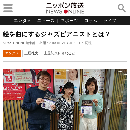
エンタメ
ニュース
スポーツ
コラム
ライフ
絵を曲にするジャズピアニストとは？
NEWS ONLINE 編集部
公開：
2018-01-27
（
2018-01-27
更新）
エンタメ
土屋礼央
土屋礼央レオなるど