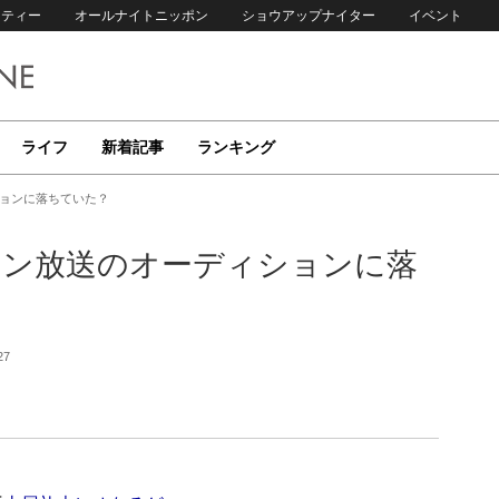
リティー
オールナイトニッポン
ショウアップナイター
イベント
ライフ
新着記事
ランキング
ィションに落ちていた？
 ニッポン放送のオーディションに落
27