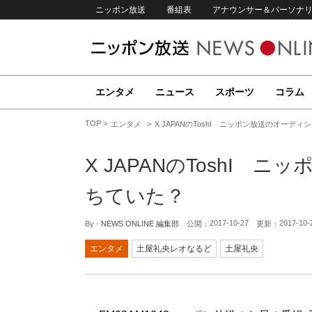
ニッポン放送
番組表
アナウンサー＆パーソナ
エンタメ
ニュース
スポーツ
コラム
TOP
エンタメ
X JAPANのToshI ニッポン放送のオーデ
X JAPANのToshI
ちていた？
2017-10-27
2017-10-
By -
NEWS ONLINE 編集部
公開：
更新：
エンタメ
土屋礼央レオなるど
土屋礼央