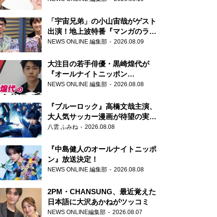
ッポン0(ZERO)』に登場！
「宇宙兄弟」の小山宙哉がゲスト
出演！地上波特番『マンガのラジ
オ 宇宙兄弟スペシャル 』
NEWS ONLINE 編集部
2026.08.09
大注目の若手俳優・黒崎煌代が
『オールナイトニッポン
0(ZERO)』に初登場「今からとて
NEWS ONLINE 編集部
2026.08.08
もワクワクしております！」
『ブルーロック』高橋文哉主演、
大人気サッカー漫画が待望の実写
映画に
八雲 ふみね
2026.08.08
『中島健人のオールナイトニッポ
ン』放送決定！
NEWS ONLINE 編集部
2026.08.08
2PM・CHANSUNG、最近覚えた
日本語に大沢あかねがツッコミ
NEWS ONLINE編集部
2026.08.07