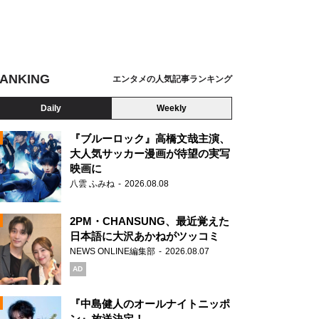
ANKING
エンタメの人気記事ランキング
Daily
Weekly
『ブルーロック』高橋文哉主演、
大人気サッカー漫画が待望の実写
映画に
N
八雲 ふみね
2026.08.08
2PM・CHANSUNG、最近覚えた
日本語に大沢あかねがツッコミ
NEWS ONLINE編集部
2026.08.07
AD
『中島健人のオールナイトニッポ
ン』放送決定！