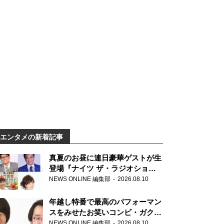
エンタメの新着記事
真夏のお昼に連日豪華ゲストが生
登場『ナイツ ザ・ラジオショ
ー』
NEWS ONLINE 編集部
2026.08.10
年越し特番で最高のパフォーマン
スをみせたお笑いコンビ・ガクヅ
ケが満を持して『オールナイトニ
NEWS ONLINE 編集部
2026.08.10