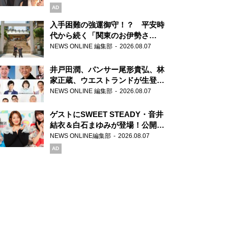
AD
入手困難の強運御守！？ 平安時
代から続く「関東のお伊勢さ
ま」、芝大神宮にてランパンプス
NEWS ONLINE 編集部
2026.08.07
が合格祈願！
井戸田潤、パンサー尾形貴弘、林
家正蔵、ウエストランドが生登
場！『ラジオビバリー昼ズ』
NEWS ONLINE 編集部
2026.08.07
ゲストにSWEET STEADY・音井
結衣＆白石まゆみが登場！公開収
録で素顔全開！
NEWS ONLINE編集部
2026.08.07
AD