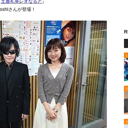
『
土屋礼央レオなるど
』
ToshIさんが登場！
R