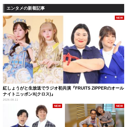
エンタメの新着記事
NEW
紅しょうがと生放送でラジオ初共演『FRUITS ZIPPERのオール
ナイトニッポンX(クロス)』
2026.08.11
NEW
NEW