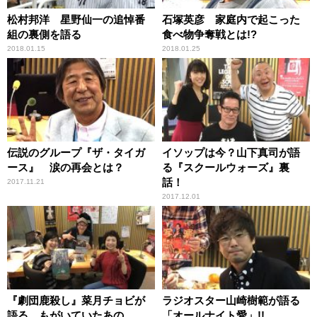
松村邦洋 星野仙一の追悼番
石塚英彦 家庭内で起こった
組の裏側を語る
食べ物争奪戦とは!?
2018.01.15
2018.01.25
伝説のグループ『ザ・タイガ
イソップは今？山下真司が語
ース』 涙の再会とは？
る『スクールウォーズ』裏
話！
2017.11.21
2017.12.01
『劇団鹿殺し』菜月チョビが
ラジオスター山崎樹範が語る
語る、もがいていたあの
「オールナイト愛」!!