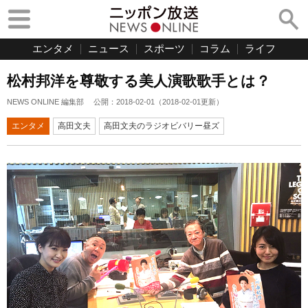
エンタメ
ニュース
スポーツ
コラム
ライフ
松村邦洋を尊敬する美人演歌歌手とは？
NEWS ONLINE 編集部
公開：
2018-02-01
（
2018-02-01
更新）
エンタメ
高田文夫
高田文夫のラジオビバリー昼ズ