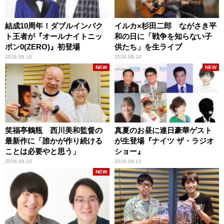
結成10周年！ダブルインパク
イルカ×杉田二郎 ながさき平
ト王者が『オールナイトニッ
和の日に「戦争を知らない子
ポン0(ZERO)』初登場
供たち」を生ライブ
2026.08.10
2026.08.10
NEW
NEW
笑福亭鶴瓶 西川美和監督の
真夏のお昼に連日豪華ゲスト
最新作に「誰かが作り続ける
が生登場『ナイツ ザ・ラジオ
ことは必要やと思う」
ショー』
2026.08.10
2026.08.10
NEW