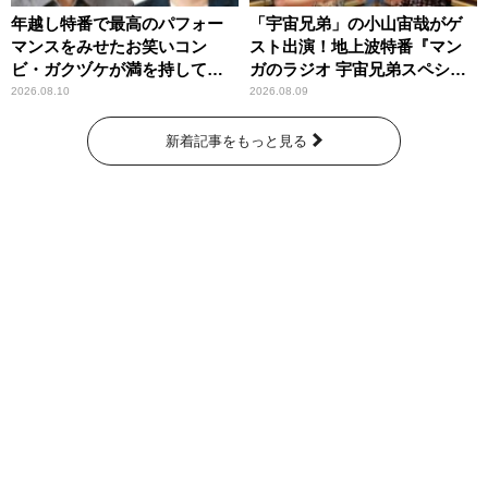
年越し特番で最高のパフォー
「宇宙兄弟」の小山宙哉がゲ
マンスをみせたお笑いコン
スト出演！地上波特番『マン
ビ・ガクヅケが満を持して
ガのラジオ 宇宙兄弟スペシャ
『オールナイトニッポン
ル 』
2026.08.10
2026.08.09
0(ZERO)』に登場！
新着記事をもっと見る