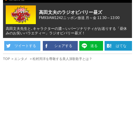
高田文夫のラジオビバリー昼ズ
FM93/AM1242ニッポン放送 月～金 11:30～13:00
高田文夫先生と､キャラクターの濃～いパーソナリティがお送りする「昼休
みのお笑いバラエティー」ラジオビバリー昼ズ！
ツイートする
シェアする
送る
はてな
TOP
エンタメ
松村邦洋を尊敬する美人演歌歌手とは？