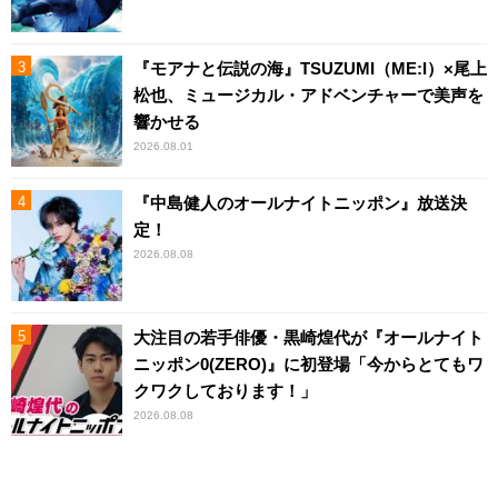
『モアナと伝説の海』TSUZUMI（ME:I）×尾上
松也、ミュージカル・アドベンチャーで美声を
響かせる
2026.08.01
『中島健人のオールナイトニッポン』放送決
定！
2026.08.08
大注目の若手俳優・黒崎煌代が『オールナイト
ニッポン0(ZERO)』に初登場「今からとてもワ
クワクしております！」
2026.08.08