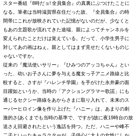
スター番組『8時だョ! 全員集合』の真裏にぶつけたことに
なる。筆者は当時滋賀県在住だった故、『全員集合』の時
間帯にこれが放映されていた記憶がないのだが、少なくと
もあの主題歌が流れてきた途端、親によってチャンネルを
変えられたことだけは覚えている。だって、小学生男子に
対してあの画はねぇ。親としてはまず見せたくないものじ
ゃないですか。
従来の『魔法使いサリー』『ひみつのアッコちゃん』とい
った、幼いお子さんに夢を与える魔女っ子アニメ路線と比
較すると、さすが『ハレンチ学園』を手がけた永井豪の面
目躍如というか、当時の「アクショングラマー歌謡」にも
通じるセクシー路線をあからさまに取り入れて、未来のス
ーパーヒロイン像を作り上げた『ハニー』は、あまりの刺
激的さ(あくまでも当時の基準で、ですが)故に夜19時台の放
送さえ回避されたという逸話を持つ。ただ、ハニーや峰不
二子といったキャラクターが、子供心に大人の女性にしか