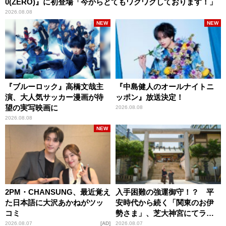
0(ZERO)』に初登場「今からとてもワクワクしております！」
2026.08.08
NEW
NEW
『ブルーロック』高橋文哉主
『中島健人のオールナイトニ
演、大人気サッカー漫画が待
ッポン』放送決定！
望の実写映画に
2026.08.08
2026.08.08
NEW
2PM・CHANSUNG、最近覚え
入手困難の強運御守！？ 平
た日本語に大沢あかねがツッ
安時代から続く「関東のお伊
コミ
勢さま」、芝大神宮にてラン
パンプスが合格祈願！
2026.08.07
AD
2026.08.07