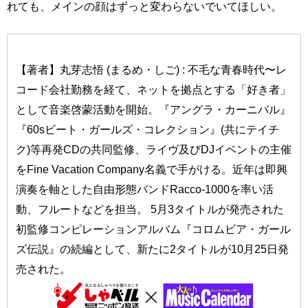
れても、メインの顔はずっと変わらないでいてほしい。
【著者】丸芽志悟 (まるめ・しご) : 不毛な青春時代〜レ
コード会社勤務を経て、ネットを拠点とする「好き者」
として音楽啓蒙活動を開始。『アングラ・カーニバル』
『60sビート・ガールズ・コレクション』(共にテイチ
ク)等再発CDの共同監修、ライヴ及びDJイベントの主催
をFine Vacation Company名義で手がける。近年は即興
演奏を軸とした自由形態バンドRacco-1000を率い活
動、フルートなどを担当。 5月3タイトルが発売された
初監修コンピレーションアルバム『コロムビア・ガール
ズ伝説』の続編として、新たに2タイトルが10月25日発
売された。