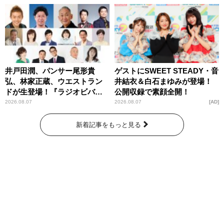
井戸田潤、パンサー尾形貴
ゲストにSWEET STEADY・音
弘、林家正蔵、ウエストラン
井結衣＆白石まゆみが登場！
ドが生登場！『ラジオビバリ
公開収録で素顔全開！
ー昼ズ』
2026.08.07
2026.08.07
AD
新着記事をもっと見る