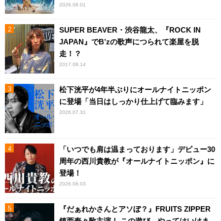
2026.08.01
SUPER BEAVER・渋谷龍太、『ROCK IN
JAPAN』でB’zの歌声につられて楽屋を脱
走！？
2017.08.14
松下洸平が4年半ぶりにオールナイトニッポン
に登場「当日はしっかり仕上げて臨みます」
2026.07.31
「いつでも肩は温まっております」デビュー30
周年の西川貴教が『オールナイトニッポン』に
登場！
2026.08.03
『だぁれかさんとアソぼ？』FRUITS ZIPPER
鎮西寿々歌主演！ この遊び、やってはいけま