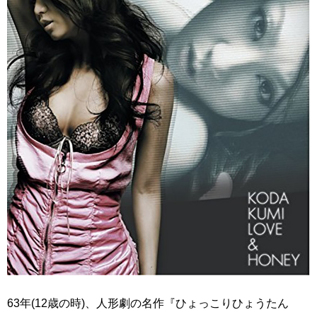
63年(12歳の時)、人形劇の名作『ひょっこりひょうたん