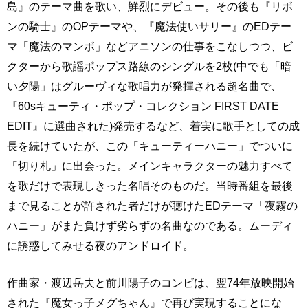
島』のテーマ曲を歌い、鮮烈にデビュー。その後も『リボ
ンの騎士』のOPテーマや、『魔法使いサリー』のEDテー
マ「魔法のマンボ」などアニソンの仕事をこなしつつ、ビ
クターから歌謡ポップス路線のシングルを2枚(中でも「暗
い夕陽」はグルーヴィな歌唱力が発揮される超名曲で、
『60sキューティ・ポップ・コレクション FIRST DATE
EDIT』に選曲された)発売するなど、着実に歌手としての成
長を続けていたが、この「キューティーハニー」でついに
「切り札」に出会った。メインキャラクターの魅力すべて
を歌だけで表現しきった名唱そのものだ。当時番組を最後
まで見ることが許された者だけが聴けたEDテーマ「夜霧の
ハニー」がまた負けず劣らずの名曲なのである。ムーディ
に誘惑してみせる夜のアンドロイド。
作曲家・渡辺岳夫と前川陽子のコンビは、翌74年放映開始
された『魔女っ子メグちゃん』で再び実現することにな