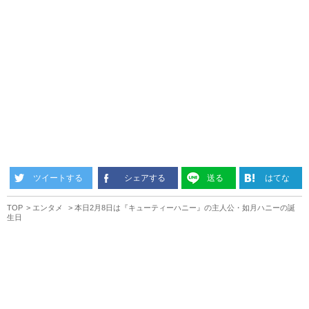
ツイートする
シェアする
送る
はてな
TOP
エンタメ
本日2月8日は『キューティーハニー』の主人公・如月ハニーの誕
生日