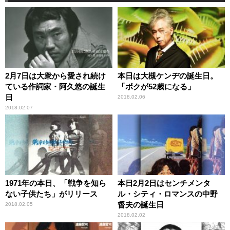
2月7日は大衆から愛され続け
本日は大槻ケンヂの誕生日。
ている作詞家・阿久悠の誕生
「ボクが52歳になる」
日
2018.02.06
2018.02.07
1971年の本日、「戦争を知ら
本日2月2日はセンチメンタ
ない子供たち」がリリース
ル・シティ・ロマンスの中野
督夫の誕生日
2018.02.05
2018.02.02