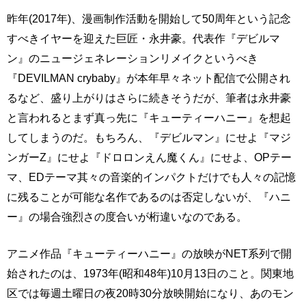
昨年(2017年)、漫画制作活動を開始して50周年という記念
すべきイヤーを迎えた巨匠・永井豪。代表作『デビルマ
ン』のニュージェネレーションリメイクというべき
『DEVILMAN crybaby』が本年早々ネット配信で公開され
るなど、盛り上がりはさらに続きそうだが、筆者は永井豪
と言われるとまず真っ先に『キューティーハニー』を想起
してしまうのだ。もちろん、『デビルマン』にせよ『マジ
ンガーZ』にせよ『ドロロンえん魔くん』にせよ、OPテー
マ、EDテーマ其々の音楽的インパクトだけでも人々の記憶
に残ることが可能な名作であるのは否定しないが、『ハニ
ー』の場合強烈さの度合いが桁違いなのである。
アニメ作品『キューティーハニー』の放映がNET系列で開
始されたのは、1973年(昭和48年)10月13日のこと。関東地
区では毎週土曜日の夜20時30分放映開始になり、あのモン