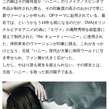
この曲はその後何度か『ハニー』のリメイク／スピンオフ
作品が制作された際も、その印象度の高さのおかげで常に
新ヴァージョンが作られ、OPテーマに起用されている。最
近では、というかもう14年も前になるのだが、OVA(オリジ
ナルビデオアニメ)の為に『エヴァ』の庵野秀明を総監督に
迎えて制作された『Re: キューティーハニー』に使用され
た、倖田來未のヴァージョンが印象に残る。これがきっか
けとなり、元祖『ハニー』世代が大量に倖田ワールドに引
き寄せられ、ファン層が大きく広がった。
しかし、やはり誰も彼女を超えられない。その彼女とは、
元祖「ハニー」を歌った前川陽子である。