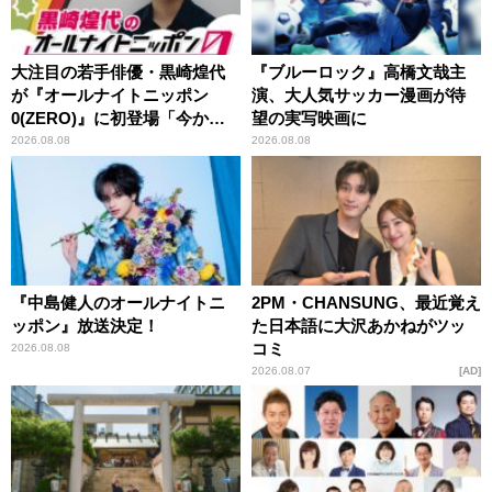
大注目の若手俳優・黒崎煌代
『ブルーロック』高橋文哉主
が『オールナイトニッポン
演、大人気サッカー漫画が待
0(ZERO)』に初登場「今から
望の実写映画に
とてもワクワクしておりま
2026.08.08
2026.08.08
す！」
『中島健人のオールナイトニ
2PM・CHANSUNG、最近覚え
ッポン』放送決定！
た日本語に大沢あかねがツッ
コミ
2026.08.08
2026.08.07
AD