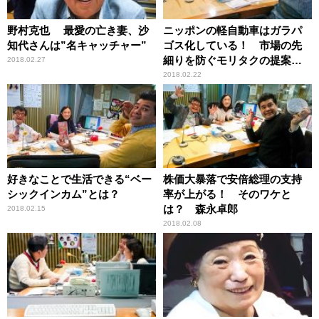
野村克也 最愛の亡き妻、沙
ニッポンの軽自動車はガラパ
知代さんは”名キャッチャー”
ゴス化している！ 市場の先
細りを防ぐモリタクの提案と
2018.02.27
は？
2018.02.22
好きなことで生活できる“ベー
株価大暴落で安倍総理の支持
シックインカム”とは？
率が上がる！ そのワケと
は？ 森永卓郎
2018.02.15
2018.02.08