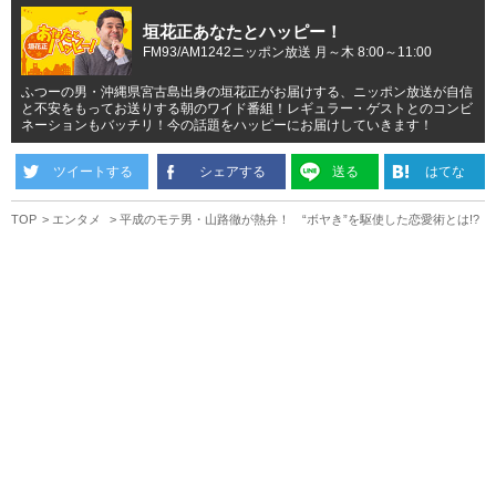
垣花正あなたとハッピー！
FM93/AM1242ニッポン放送 月～木 8:00～11:00
ふつーの男・沖縄県宮古島出身の垣花正がお届けする、ニッポン放送が自信
と不安をもってお送りする朝のワイド番組！レギュラー・ゲストとのコンビ
ネーションもバッチリ！今の話題をハッピーにお届けしていきます！
ツイートする
シェアする
送る
はてな
TOP
エンタメ
平成のモテ男・山路徹が熱弁！ “ボヤき”を駆使した恋愛術とは!?