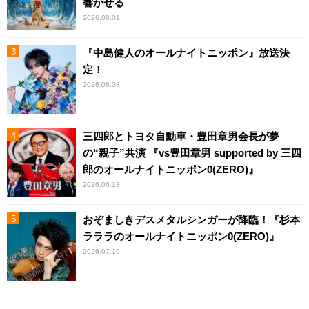
響かせる
2026.08.01
『中島健人のオールナイトニッポン』放送決
定！
2026.08.08
三四郎とトヨタ自動車・豊田章男会長が夢
の“親子”共演 『vs豊田章男 supported by 三四
郎のオールナイトニッポン0(ZERO)』
2026.06.13
おぞましきデスメタルシンガーが降臨！『杉本
ラララのオールナイトニッポン0(ZERO)』
2026.07.19