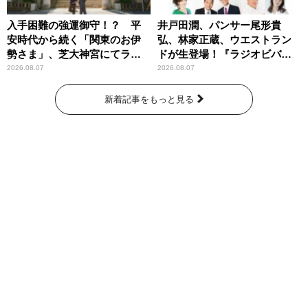
入手困難の強運御守！？ 平
井戸田潤、パンサー尾形貴
安時代から続く「関東のお伊
弘、林家正蔵、ウエストラン
勢さま」、芝大神宮にてラン
ドが生登場！『ラジオビバリ
パンプスが合格祈願！
ー昼ズ』
2026.08.07
2026.08.07
新着記事をもっと見る