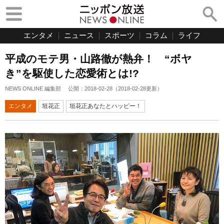
エンタメ
ニュース
スポーツ
コラム
ライフ
平成のモテ男・山路徹が熱弁！ “ボヤ
き”を駆使した恋愛術とは!?
NEWS ONLINE 編集部
公開：
2018-02-28
（
2018-02-28
更新）
エンタメ
垣花正
垣花正あなたとハッピー！