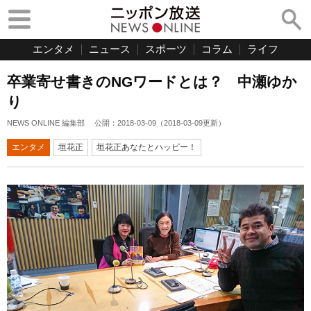
エンタメ
ニュース
スポーツ
コラム
ライフ
卒業寄せ書きのNGワードとは？ 中瀬ゆか
り
NEWS ONLINE 編集部
公開：
2018-03-09
（
2018-03-09
更新）
エンタメ
垣花正
垣花正あなたとハッピー！