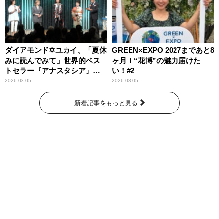
ダイアモンド✡ユカイ、「夏休
GREEN×EXPO 2027まであと8
みに読んでみて」世界的ベス
ヶ月！“花博”の魅力届けた
トセラー『アナスタシア』を
い！#2
紹介
2026.08.05
2026.08.05
新着記事をもっと見る