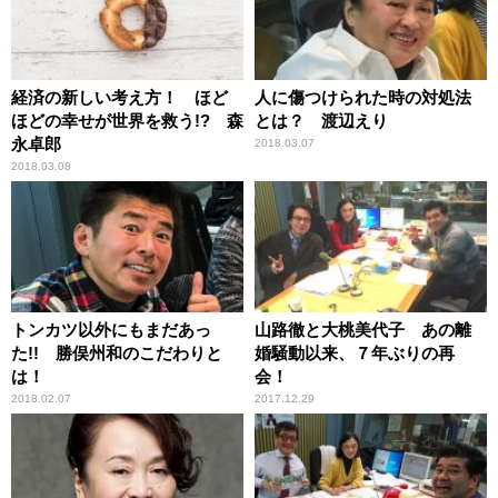
経済の新しい考え方！ ほど
人に傷つけられた時の対処法
ほどの幸せが世界を救う!? 森
とは？ 渡辺えり
永卓郎
2018.03.07
2018.03.08
トンカツ以外にもまだあっ
山路徹と大桃美代子 あの離
た!! 勝俣州和のこだわりと
婚騒動以来、７年ぶりの再
は！
会！
2018.02.07
2017.12.29