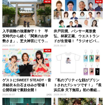
NEW
NEW
入手困難の強運御守！？ 平
井戸田潤、パンサー尾形貴
安時代から続く「関東のお伊
弘、林家正蔵、ウエストラン
勢さま」、芝大神宮にてラン
ドが生登場！『ラジオビバリ
パンプスが合格祈願！
ー昼ズ』
2026.08.07
2026.08.07
NEW
ゲストにSWEET STEADY・音
「私のプリティな顔がプリン
井結衣＆白石まゆみが登場！
トされたTシャツです！」『長
公開収録で素顔全開！
浜広奈 天下無双』初の番組グ
ッズ発売
2026.08.07
AD
2026.08.05