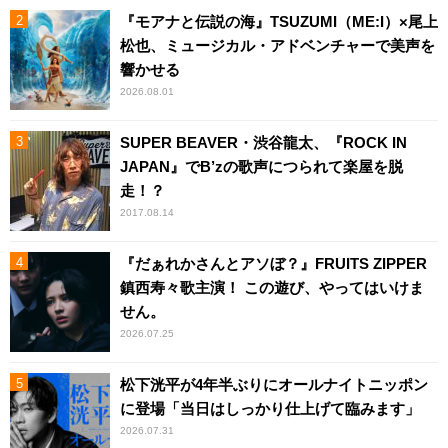
『モアナと伝説の海』TSUZUMI（ME:I）×尾上
松也、ミュージカル・アドベンチャーで美声を
響かせる
2026.08.01
SUPER BEAVER・渋谷龍太、『ROCK IN
JAPAN』でB’zの歌声につられて楽屋を脱
走！？
2017.08.14
『だぁれかさんとアソぼ？』FRUITS ZIPPER
鎮西寿々歌主演！ この遊び、やってはいけま
せん。
2026.07.25
松下洸平が4年半ぶりにオールナイトニッポン
に登場「当日はしっかり仕上げて臨みます」
2026.07.31