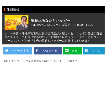
番組情報
垣花正あなたとハッピー！
FM93/AM1242ニッポン放送 月～木 8:00～11:00
ふつーの男・沖縄県宮古島出身の垣花正がお届けする、ニッポン放送が自信
と不安をもってお送りする朝のワイド番組！レギュラー・ゲストとのコンビ
ネーションもバッチリ！今の話題をハッピーにお届けしていきます！
ツイートする
シェアする
送る
はてな
TOP
エンタメ
卒業寄せ書きのNGワードとは？ 中瀬ゆかり