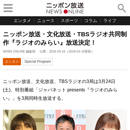
エンタメ
ニュース
スポーツ
コラム
ライフ
ニッポン放送・文化放送・TBSラジオ共同制
作『ラジオのみらい』放送決定！
NEWS ONLINE 編集部
公開：
2018-03-16
（
2018-03-16
更新）
エンタメ
Special Program
ニッポン放送、文化放送、TBSラジオの3局は3月24日
(土)、特別番組「ジャパネット presents『ラジオのみら
い』」を3局同時生放送する。