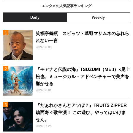
エンタメの人気記事ランキング
Daily
Weekly
笑福亭鶴瓶 スピッツ・草野マサムネの忘れら
れない一言
2026.08.03
『モアナと伝説の海』TSUZUMI（ME:I）×尾上
松也、ミュージカル・アドベンチャーで美声を
響かせる
2026.08.01
『だぁれかさんとアソぼ？』FRUITS ZIPPER
鎮西寿々歌主演！ この遊び、やってはいけま
せん。
2026.07.25