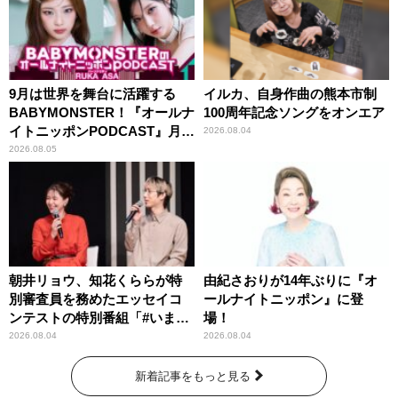
9月は世界を舞台に活躍する
イルカ、自身作曲の熊本市制
BABYMONSTER！『オールナ
100周年記念ソングをオンエア
イトニッポンPODCAST』月替
2026.08.04
わりパーソナリティ
2026.08.05
朝井リョウ、知花くららが特
由紀さおりが14年ぶりに『オ
別審査員を務めたエッセイコ
ールナイトニッポン』に登
ンテストの特別番組「#いまあ
場！
なたに伝えたいこと」
2026.08.04
2026.08.04
新着記事をもっと見る