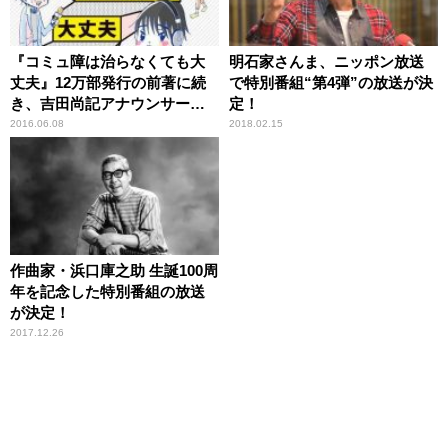
『コミュ障は治らなくても大
明石家さんま、ニッポン放送
丈夫』12万部発行の前著に続
で特別番組“第4弾”の放送が決
き、吉田尚記アナウンサーに
定！
よるコミックエッセイ発売
2016.06.08
2018.02.15
作曲家・浜口庫之助 生誕100周
年を記念した特別番組の放送
が決定！
2017.12.26