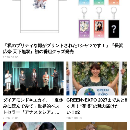
「私のプリティな顔がプリントされたTシャツです！」『長浜
広奈 天下無双』初の番組グッズ発売
2026.08.05
ダイアモンド✡ユカイ、「夏休
GREEN×EXPO 2027まであと8
みに読んでみて」世界的ベス
ヶ月！“花博”の魅力届けた
トセラー『アナスタシア』を
い！#2
紹介
2026.08.05
2026.08.05