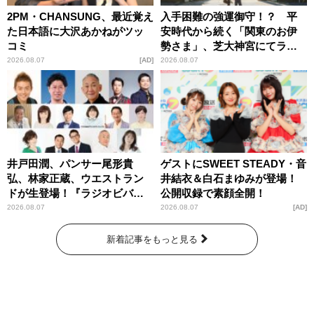
2PM・CHANSUNG、最近覚え
入手困難の強運御守！？ 平
た日本語に大沢あかねがツッ
安時代から続く「関東のお伊
コミ
勢さま」、芝大神宮にてラン
パンプスが合格祈願！
2026.08.07
AD
2026.08.07
井戸田潤、パンサー尾形貴
ゲストにSWEET STEADY・音
弘、林家正蔵、ウエストラン
井結衣＆白石まゆみが登場！
ドが生登場！『ラジオビバリ
公開収録で素顔全開！
ー昼ズ』
2026.08.07
2026.08.07
AD
新着記事をもっと見る