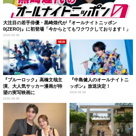
大注目の若手俳優・黒崎煌代が『オールナイトニッポン
0(ZERO)』に初登場「今からとてもワクワクしております！」
2026.08.08
NEW
『ブルーロック』高橋文哉主
『中島健人のオールナイトニ
演、大人気サッカー漫画が待
ッポン』放送決定！
望の実写映画に
2026.08.08
2026.08.08