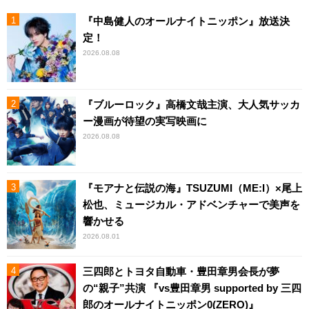
『中島健人のオールナイトニッポン』放送決
定！
2026.08.08
『ブルーロック』高橋文哉主演、大人気サッカ
ー漫画が待望の実写映画に
2026.08.08
『モアナと伝説の海』TSUZUMI（ME:I）×尾上
松也、ミュージカル・アドベンチャーで美声を
響かせる
2026.08.01
三四郎とトヨタ自動車・豊田章男会長が夢
の“親子”共演 『vs豊田章男 supported by 三四
郎のオールナイトニッポン0(ZERO)』