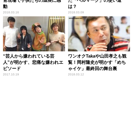
育現場で子供たちの成長に感
た「ベルマーク」の使い道
動
は？
2018.03.16
2018.03.09
“芸人から嫌われている芸
ワンオクTakaや山田孝之も観
人”が明かす、悲痛な嫌われエ
覧！岡村隆史が明かす「めち
ピソード
ゃイケ」最終回の舞台裏
2017.10.19
2018.03.12