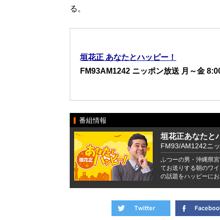
る。
垣花正 あなたとハッピー！
FM93AM1242 ニッポン放送 月～金 8:00
番組情報
垣花正あなたと
FM93/AM1242ニ
ふつーの男・沖縄県宮
てお送りする朝のワイ
の話題をハッピーにお