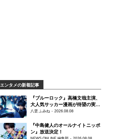
エンタメの新着記事
『ブルーロック』高橋文哉主演、
大人気サッカー漫画が待望の実写
映画に
八雲 ふみね
2026.08.08
『中島健人のオールナイトニッポ
ン』放送決定！
NEWS ONLINE 編集部
2026.08.08