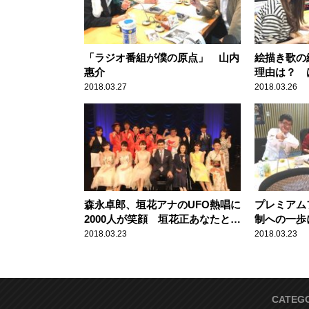
「ラジオ番組が僕の原点」 山内
絵描き歌の
惠介
理由は？ 
2018.03.27
2018.03.26
森永卓郎、垣花アナのUFO熱唱に
プレミアム
2000人が笑顔 垣花正あなたとハ
制への一歩
ッピー歌謡祭2
2018.03.23
2018.03.23
CATEG