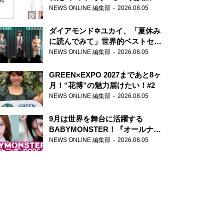
天下無双』初の番組グッズ発売
NEWS ONLINE 編集部
2026.08.05
ダイアモンド✡ユカイ、「夏休み
に読んでみて」世界的ベストセラ
ー『アナスタシア』を紹介
NEWS ONLINE 編集部
2026.08.05
GREEN×EXPO 2027まであと8ヶ
月！“花博”の魅力届けたい！#2
NEWS ONLINE 編集部
2026.08.05
9月は世界を舞台に活躍する
BABYMONSTER！『オールナイ
トニッポンPODCAST』月替わり
NEWS ONLINE 編集部
2026.08.05
パーソナリティ