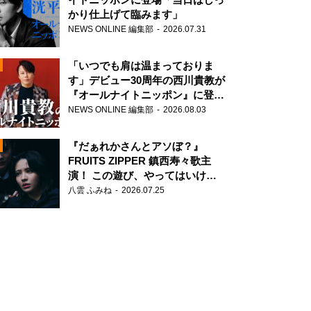
かり仕上げて臨みます」
NEWS ONLINE 編集部
2026.07.31
「いつでも肩は温まっておりま
す」デビュー30周年の西川貴教が
『オールナイトニッポン』に登
場！
NEWS ONLINE 編集部
2026.08.03
N
『だぁれかさんとアソぼ？』
FRUITS ZIPPER 鎮西寿々歌主
演！ この遊び、やってはいけま
せん。
八雲 ふみね
2026.07.25
N