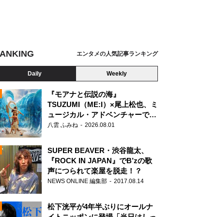
ANKING
エンタメの人気記事ランキング
Daily
Weekly
『モアナと伝説の海』
TSUZUMI（ME:I）×尾上松也、ミ
ュージカル・アドベンチャーで美
N
声を響かせる
八雲 ふみね
2026.08.01
SUPER BEAVER・渋谷龍太、
『ROCK IN JAPAN』でB’zの歌
声につられて楽屋を脱走！？
NEWS ONLINE 編集部
2017.08.14
松下洸平が4年半ぶりにオールナ
イトニッポンに登場「当日はしっ