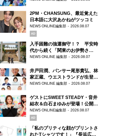
2PM・CHANSUNG、最近覚えた
日本語に大沢あかねがツッコミ
NEWS ONLINE編集部
2026.08.07
AD
入手困難の強運御守！？ 平安時
代から続く「関東のお伊勢さ
ま」、芝大神宮にてランパンプス
NEWS ONLINE 編集部
2026.08.07
が合格祈願！
井戸田潤、パンサー尾形貴弘、林
家正蔵、ウエストランドが生登
場！『ラジオビバリー昼ズ』
NEWS ONLINE 編集部
2026.08.07
ゲストにSWEET STEADY・音井
結衣＆白石まゆみが登場！公開収
録で素顔全開！
NEWS ONLINE編集部
2026.08.07
AD
「私のプリティな顔がプリントさ
れたTシャツです！」『長浜広奈