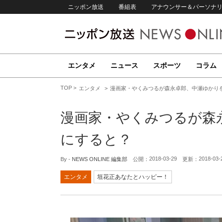
ニッポン放送
番組表
アナウンサー＆パーソナ
エンタメ
ニュース
スポーツ
コラム
TOP
エンタメ
漫画家・やくみつるが森永卓郎、中瀬ゆかり
漫画家・やくみつるが森
にすると？
2018-03-29
2018-03-
By -
NEWS ONLINE 編集部
公開：
更新：
エンタメ
垣花正あなたとハッピー！