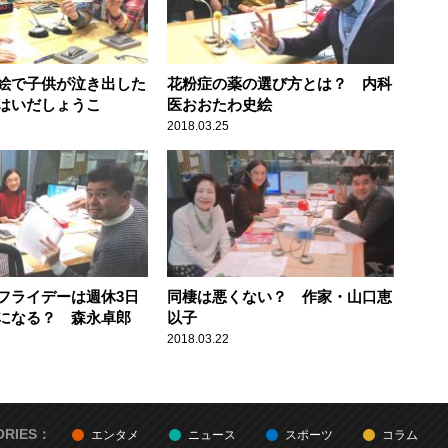
絵で子供が泣き出した
花粉症の薬の選び方とは？ 内科
はいだしょうこ
医おおたわ史絵
2018.03.25
フライデーは週休3日
同棲は悪くない？ 作家・山口恵
になる？ 森永卓郎
以子
2018.03.22
ORIES：
エンタメ
ニュース
スポーツ
コラム