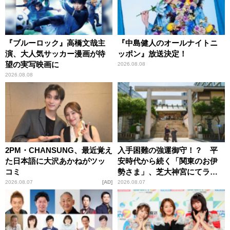
『ブルーロック』高橋文哉主
『中島健人のオールナイトニ
演、大人気サッカー漫画が待
ッポン』放送決定！
望の実写映画に
2026.08.08
2026.08.08
2PM・CHANSUNG、最近覚え
入手困難の強運御守！？ 平
た日本語に大沢あかねがツッ
安時代から続く「関東のお伊
コミ
勢さま」、芝大神宮にてラン
パンプスが合格祈願！
2026.08.07
AD
2026.08.07