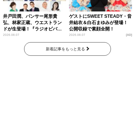
井戸田潤、パンサー尾形貴
ゲストにSWEET STEADY・音
弘、林家正蔵、ウエストラン
井結衣＆白石まゆみが登場！
ドが生登場！『ラジオビバリ
公開収録で素顔全開！
ー昼ズ』
2026.08.07
2026.08.07
AD
新着記事をもっと見る