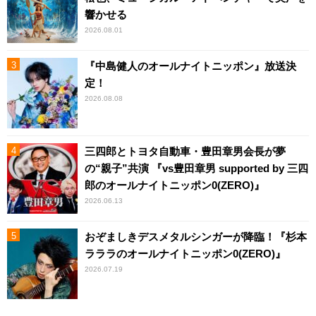
響かせる
2026.08.01
『中島健人のオールナイトニッポン』放送決
定！
2026.08.08
三四郎とトヨタ自動車・豊田章男会長が夢
の“親子”共演 『vs豊田章男 supported by 三四
郎のオールナイトニッポン0(ZERO)』
2026.06.13
おぞましきデスメタルシンガーが降臨！『杉本
ラララのオールナイトニッポン0(ZERO)』
2026.07.19