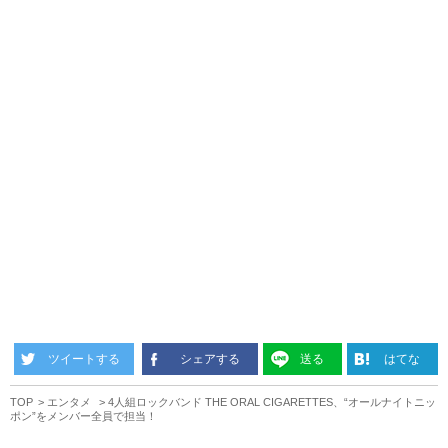
ツイートする
シェアする
送る
はてな
TOP
エンタメ
4人組ロックバンド THE ORAL CIGARETTES、“オールナイトニッ
ポン”をメンバー全員で担当！