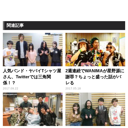
関連記事
人気バンド・ヤバイTシャツ屋
2週連続でWANIMAが星野源に
さん、Twitterでは三角関
謝罪？ちょっと盛った話がバ
係！？
レる
2017.09.22
2017.05.18