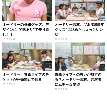
オードリーの番組グッズ、デ
オードリー若林、“ANN10周年
ザインに“問題あり”で作り直
グッズ”に込めたちょっといい
し！？
話
2018.05.31
2018.05.09
オードリー、青森ライブのチ
青森ライブへの思いが熱すぎ
ケットが完売間近で歓喜
る？オードリー若林、共演者
にムチャな要望
2018.05.24
2018.05.16