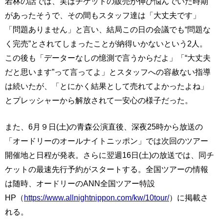
若林の話では、実はチケットの販売が伸び悩んでいた時期
があったそうで、その間もスタッフ達は「大丈夫です」
「問題ありません」と言い、結局この日の会議でも“問題な
く完売”とされてしまったことが納得いかないという2人。
この後も「データーなしの憶測で言うからだよ」「“大丈夫
だと思います”って言ってよ」とスタッフへの容赦ない指導
は続いたが、「とにかく結果として売れてよかったよね」
とプレッシャーから解放されて一安心の様子だった。
また、6月９日(土)の青森公演直後、深夜25時から放送の
「オードリーのオールナイトニッポン」では次回のツアー
開催地と日程が発表。さらに翌週16日(土)の放送では、同チ
ケットの最速先行予約がスタートする。全国ツアーの情報
は随時、オードリーのANN全国ツアー特設
HP（
https://www.allnightnippon.com/kw/10tour/
）に掲載さ
れる。