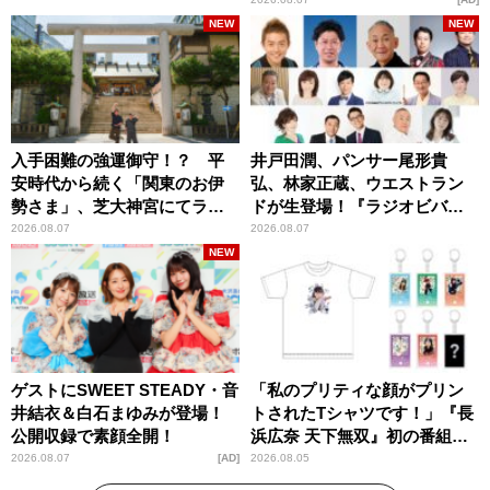
NEW
NEW
入手困難の強運御守！？ 平
井戸田潤、パンサー尾形貴
安時代から続く「関東のお伊
弘、林家正蔵、ウエストラン
勢さま」、芝大神宮にてラン
ドが生登場！『ラジオビバリ
パンプスが合格祈願！
ー昼ズ』
2026.08.07
2026.08.07
NEW
ゲストにSWEET STEADY・音
「私のプリティな顔がプリン
井結衣＆白石まゆみが登場！
トされたTシャツです！」『長
公開収録で素顔全開！
浜広奈 天下無双』初の番組グ
ッズ発売
2026.08.07
AD
2026.08.05