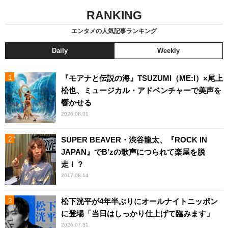
RANKING
エンタメの人気記事ランキング
Daily
Weekly
『モアナと伝説の海』TSUZUMI（ME:I）×尾上
松也、ミュージカル・アドベンチャーで美声を
響かせる
2026.08.01
SUPER BEAVER・渋谷龍太、『ROCK IN
JAPAN』でB’zの歌声につられて楽屋を脱
走！？
2017.08.14
松下洸平が4年半ぶりにオールナイトニッポン
に登場「当日はしっかり仕上げて臨みます」
2026.07.31