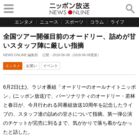
エンタメ
ニュース
スポーツ
コラム
ライフ
全国ツアー開催目前のオードリー、詰めが甘
いスタッフ陣に厳しい指摘
NEWS ONLINE 編集部
公開：
2018-06-08
（
2018-06-08
更新）
エンタメ
お笑い
イベント
6月2日(土)、ラジオ番組「オードリーのオールナイトニッポ
ン」(ニッポン放送)で、パーソナリティのオードリー・若林
と春日が、今月行われる同番組放送10周年を記念したライ
ブの、スタッフ達の詰めの甘さについて指摘。第一弾公演
のチケットが完売に到るまで、気がかりで落ち着かなかっ
たと話した。