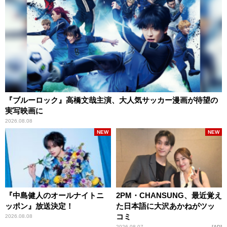
『ブルーロック』高橋文哉主演、大人気サッカー漫画が待望の
実写映画に
2026.08.08
NEW
NEW
『中島健人のオールナイトニ
2PM・CHANSUNG、最近覚え
ッポン』放送決定！
た日本語に大沢あかねがツッ
コミ
2026.08.08
2026.08.07
AD