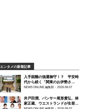
エンタメの新着記事
入手困難の強運御守！？ 平安時
代から続く「関東のお伊勢さ
ま」、芝大神宮にてランパンプス
NEWS ONLINE 編集部
2026.08.07
が合格祈願！
井戸田潤、パンサー尾形貴弘、林
家正蔵、ウエストランドが生登
場！『ラジオビバリー昼ズ』
NEWS ONLINE 編集部
2026.08.07