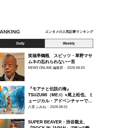
ANKING
エンタメの人気記事ランキング
Daily
Weekly
笑福亭鶴瓶 スピッツ・草野マサ
ムネの忘れられない一言
NEWS ONLINE 編集部
2026.08.03
N
『モアナと伝説の海』
TSUZUMI（ME:I）×尾上松也、ミ
ュージカル・アドベンチャーで美
声を響かせる
八雲 ふみね
2026.08.01
SUPER BEAVER・渋谷龍太、
『ROCK IN JAPAN』でB’zの歌