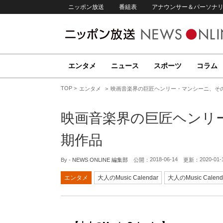
ニッポン放送
番組表
アナウンサー＆パーソナ
エンタメ
ニュース
スポーツ
コラム
TOP
エンタメ
映画音楽界の巨匠ヘンリー・マンシーニ、そ
映画音楽界の巨匠ヘンリ
期作品
2018-06-14
2020-01-
By -
NEWS ONLINE 編集部
公開：
更新：
エンタメ
大人のMusic Calendar
大人のMusic Calend