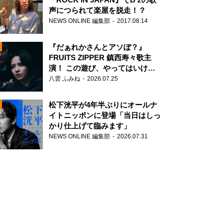
声につられて楽屋を脱走！？
NEWS ONLINE 編集部
2017.08.14
『だぁれかさんとアソぼ？』
FRUITS ZIPPER 鎮西寿々歌主
演！ この遊び、やってはいけま
せん。
八雲 ふみね
2026.07.25
N
松下洸平が4年半ぶりにオールナ
イトニッポンに登場「当日はしっ
かり仕上げて臨みます」
NEWS ONLINE 編集部
2026.07.31
N