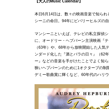
【大人のMusic Calendar】
本日6月14日は、数々の映画音楽で知ら
シーニの命日。94年にビバリーヒルズの自
マンシーニといえば、テレビの私立探偵シ
に、オードリー・ヘプバーン主演映画『テ
（63年）や、68年から放映開始した人
ンダード化した『酒とバラの日々』（62
ー』などの音楽を手がけたことでよく知ら
狭いヘプバーンのために1オクターブの制
デミー歌曲賞に輝くなど、60年代のハリ