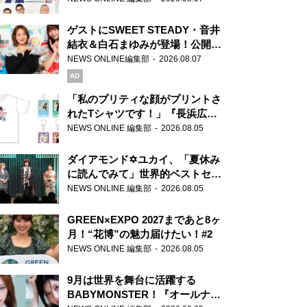
ゲストにSWEET STEADY・音井
結衣＆白石まゆみが登場！公開収
録で素顔全開！
NEWS ONLINE編集部
2026.08.07
AD
「私のプリティな顔がプリントさ
れたTシャツです！」『長浜広奈
天下無双』初の番組グッズ発売
NEWS ONLINE 編集部
2026.08.05
ダイアモンド✡ユカイ、「夏休み
に読んでみて」世界的ベストセラ
ー『アナスタシア』を紹介
NEWS ONLINE 編集部
2026.08.05
GREEN×EXPO 2027まであと8ヶ
月！“花博”の魅力届けたい！#2
NEWS ONLINE 編集部
2026.08.05
9月は世界を舞台に活躍する
BABYMONSTER！『オールナイ