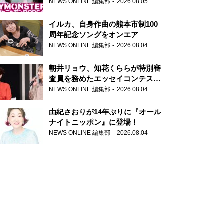
トニッポンPODCAST』月替わり
NEWS ONLINE 編集部
2026.08.05
パーソナリティ
イルカ、自身作曲の熊本市制100
周年記念ソングをオンエア
NEWS ONLINE 編集部
2026.08.04
朝井リョウ、知花くららが特別審
査員を務めたエッセイコンテスト
の特別番組「#いまあなたに伝え
NEWS ONLINE 編集部
2026.08.04
たいこと」
由紀さおりが14年ぶりに『オール
ナイトニッポン』に登場！
NEWS ONLINE 編集部
2026.08.04